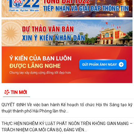
ỦY BAN NHÂN DÂN XÃ NGUYỄN BỈNH KHIÊM TUYÊN TRUYỀN, HƯỚNG
DẪN NGƯỜI DÂN CHUYỂN ĐỔI THIẾT BỊ, SIM...
KẾ HOẠCH Triển khai tuyển chọn thực tập sinh nữ đi thực tập kỹ thuật
tại Nhật Bản Đợt II năm 2026
Kỷ niệm 79 năm Ngày Thương binh - Liệt sĩ (27-7-1947 – 27-7-2026)
KHẢO SÁT, THĂM DÒ Ý KIẾN SAU 01 NĂM THỰC HIỆN MÔ HÌNH CHÍNH
QUYỀN ĐỊA PHƯƠNG 02 CẤP
Xã Nguyễn Bỉnh Khiêm công bố quyết định thành lập Ban Giám sát đầu
TIN MỚI
tư của cộng đồng các công trình,...
QUYẾT ĐỊNH Về việc ban hành Kế hoạch tổ chức Hội thi Sáng tạo kỹ
thuật thành phố Hải Phòng lần thứ...
THỰC HIỆN NGHIÊM KỶ LUẬT PHÁT NGÔN TRÊN KHÔNG GIAN MẠNG –
TRÁCH NHIỆM CỦA MỖI CÁN BỘ, ĐẢNG VIÊN...