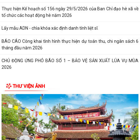
Thực hiện Kế hoạch số 156 ngày 29/5/2026 của Ban Chỉ đạo hè xã về
tổ chức các hoạt động hè năm 2026
Lấy mẫu ADN - chìa khóa xác định danh tính liệt sĩ.
BÁO CÁO Công khai tình hình thực hiện dự toán thu, chi ngân sách 6
tháng đầu năm 2026
CHỦ ĐỘNG ỨNG PHÓ BÃO SỐ 1 – BẢO VỆ SẢN XUẤT LÚA VỤ MÙA
2026
ĐẠI BIỂU HỘI ĐỒNG NHÂN DÂN KHÓA II, NHIỆM KỲ 2026 -2031 TIẾP
THƯ VIỆN ẢNH
XÚC CỬ TRI CHUẨN BỊ KỲ HỌP THƯỜNG LỆ...
Công điện phòng chống bão số 1 (Bão MAYSAK) và mưa lũ sau bão
THÔNG BÁO Lịch tiếp công dân định kỳ của Chủ tịch Ủy ban nhân dân
xã Quý III, IV năm 2026
Bộ Chính trị tổ chức hội nghị toàn quốc sơ kết 1 năm vận hành mô hình
tổ chức tổng thể của hệ...