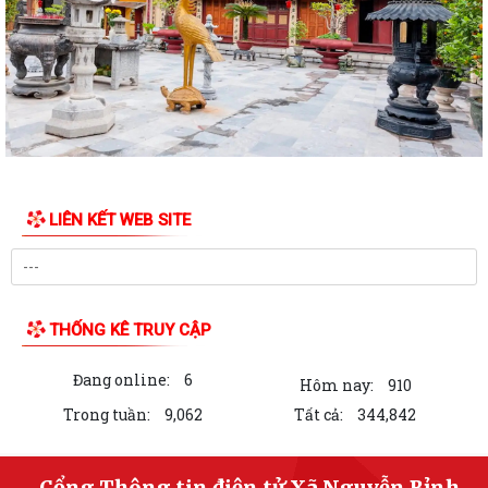
Luật sửa đổi bổ sung một số điều của Luật Tiếp công dân, luật khiếu
nại, luật tố cáo
Luật sửa đổi, bổ sung một số điều của Luật phòng chống tham nhũng
Chiến dịch “500 ngày đêm đẩy mạnh thực hiện tìm kiếm, quy tập và
xác định danh tính hài cốt liệt...
LIÊN KẾT WEB SITE
Kỷ niệm Ngày gia đình Việt Nam 28/6
KẾ HOẠCH Tiếp công dân của Chủ tịch Ủy ban nhân dân xã Quý III, IV
năm 2026
THỐNG KÊ TRUY CẬP
Tổ chức chi trả tiền bồi thường, hỗ trợ GPMB cho 100 hộ dân (đợt 1)
thực hiện Dự án Khu Công nghiệp...
Đang online:
6
Hôm nay:
910
Dự thảo chứng thư khu B Dự án đầu tư kinh doanh kết cấu hạ tầng xây
Trong tuần:
9,062
Tất cả:
344,842
dựng và kinh doanh kết cấ hạ...
QUYẾT ĐỊNH Ban hành Kế hoạch kiểm tra công tác cải cách hành
Cổng Thông tin điện tử Xã Nguyễn Bỉnh