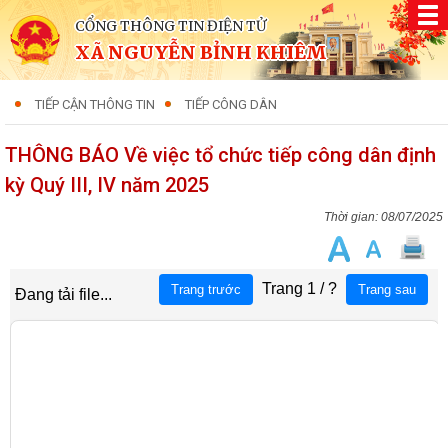
CỔNG THÔNG TIN ĐIỆN TỬ
XÃ NGUYỄN BỈNH KHIÊM
TIẾP CẬN THÔNG TIN
TIẾP CÔNG DÂN
THÔNG BÁO Về việc tổ chức tiếp công dân định
kỳ Quý III, IV năm 2025
08/07/2025