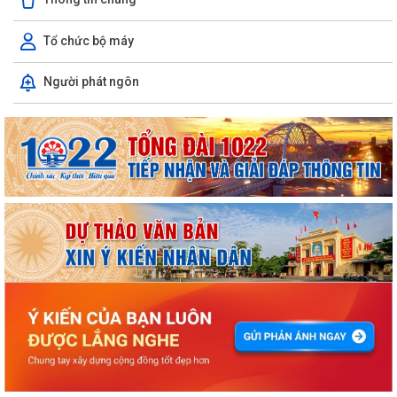
Tổ chức bộ máy
Người phát ngôn
ỦY BAN NHÂN DÂN XÃ NGUYỄN BỈNH KHIÊM TUYÊN TRUYỀN, HƯỚNG
DẪN NGƯỜI DÂN CHUYỂN ĐỔI THIẾT BỊ, SIM...
KẾ HOẠCH Triển khai tuyển chọn thực tập sinh nữ đi thực tập kỹ thuật
tại Nhật Bản Đợt II năm 2026
Kỷ niệm 79 năm Ngày Thương binh - Liệt sĩ (27-7-1947 – 27-7-2026)
KHẢO SÁT, THĂM DÒ Ý KIẾN SAU 01 NĂM THỰC HIỆN MÔ HÌNH CHÍNH
QUYỀN ĐỊA PHƯƠNG 02 CẤP