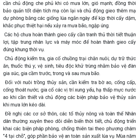
cần chủ động che phủ khi có mưa lớn, gió mạnh; đồng thời
bảo quản tốt diện tích mạ còn lại và chủ động gieo thêm mạ
dự phòng bằng các giống lúa ngắn ngày để kịp thời cấy dặm,
khắc phục thiệt hại nếu xảy ra mưa bão, ngập úng.
Các hộ chưa hoàn thành gieo cấy cần tranh thủ thời tiết thuận
lợi, tập trung nhân lực và máy móc để hoàn thành gieo cấy
đúng khung thời vụ.
Chủ động kiểm tra, gia cố chuồng trại chăn nuôi; dự trữ thức
ăn, thuốc thú y; vệ sinh, tiêu độc khử trùng nhằm bảo vệ đàn
gia súc, gia cầm trước, trong và sau mưa bão.
Đối với nuôi trồng thủy sản, cần kiểm tra bờ ao, cống cấp,
cống thoát nước; gia cố các vị trí xung yếu, hạ thấp mực nước
ao khi cần thiết và chủ động các biện pháp bảo vệ thủy sản
khi mưa lớn kéo dài.
Đề nghị các cơ sở thôn, các tổ thủy nông và toàn thể Nhân
dân thường xuyên theo dõi diễn biến thời tiết, chủ động triển
khai các biện pháp phòng, chống thiên tai theo phương châm
"4 tại chỗ", góp phần bảo vệ an toàn sản xuất lúa vụ Mùa năm