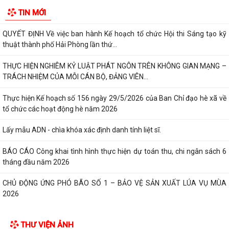
Xã Nguyễn Bỉnh Khiêm công bố quyết định thành lập Ban Giám sát đầu
TIN MỚI
tư của cộng đồng các công trình,...
QUYẾT ĐỊNH Về việc ban hành Kế hoạch tổ chức Hội thi Sáng tạo kỹ
thuật thành phố Hải Phòng lần thứ...
THỰC HIỆN NGHIÊM KỶ LUẬT PHÁT NGÔN TRÊN KHÔNG GIAN MẠNG –
TRÁCH NHIỆM CỦA MỖI CÁN BỘ, ĐẢNG VIÊN...
Thực hiện Kế hoạch số 156 ngày 29/5/2026 của Ban Chỉ đạo hè xã về
tổ chức các hoạt động hè năm 2026
Lấy mẫu ADN - chìa khóa xác định danh tính liệt sĩ.
BÁO CÁO Công khai tình hình thực hiện dự toán thu, chi ngân sách 6
tháng đầu năm 2026
CHỦ ĐỘNG ỨNG PHÓ BÃO SỐ 1 – BẢO VỆ SẢN XUẤT LÚA VỤ MÙA
2026
ĐẠI BIỂU HỘI ĐỒNG NHÂN DÂN KHÓA II, NHIỆM KỲ 2026 -2031 TIẾP
THƯ VIỆN ẢNH
XÚC CỬ TRI CHUẨN BỊ KỲ HỌP THƯỜNG LỆ...