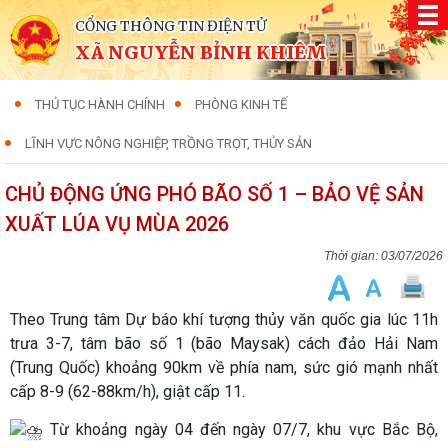
CỔNG THÔNG TIN ĐIỆN TỬ
XÃ NGUYỄN BỈNH KHIÊM
THỦ TỤC HÀNH CHÍNH
PHÒNG KINH TẾ
LĨNH VỰC NÔNG NGHIỆP, TRỒNG TRỌT, THỦY SẢN
CHỦ ĐỘNG ỨNG PHÓ BÃO SỐ 1 – BẢO VỆ SẢN
XUẤT LÚA VỤ MÙA 2026
03/07/2026
Theo Trung tâm Dự báo khí tượng thủy văn quốc gia lúc 11h
trưa 3-7, tâm bão số 1 (bão Maysak) cách đảo Hải Nam
(Trung Quốc) khoảng 90km về phía nam, sức gió mạnh nhất
cấp 8-9 (62-88km/h), giật cấp 11.
Từ khoảng ngày 04 đến ngày 07/7, khu vực Bắc Bộ,