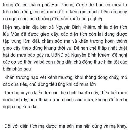
trong đó có thành phố Hải Phòng, được dự báo có mưa to
trên diện rộng, có nơi mưa rất to kèm gió mạnh, tiềm ẩn nguy
cơ ngập úng, ảnh hưởng đến sản xuất nông nghiệp.
Hiện nay, trên địa bàn xã Nguyễn Bỉnh Khiêm, nhiều diện tích
lúa Mùa đã được gieo cấy; các diện tích còn lại đang được
tập trung làm đất, chăm sóc mạ và khẩn trương hoàn thành
gieo cấy theo đúng khung thời vụ. Để hạn chế thấp nhất thiệt
hại do mưa bão gây ra, UBND xã Nguyễn Bỉnh Khiêm đề nghị
các cơ sở thôn và bà con nông dân chủ động thực hiện tốt các
biện pháp sau:
Khẩn trương nạo vét kênh mương, khơi thông dòng chảy, mở
các cửa tiêu, chủ động tiêu úng khi có mưa lớn.
Thường xuyên kiểm tra các diện tích lúa đã cấy; điều tiết mực
nước hợp lý, tiêu thoát nước nhanh sau mưa, không để lúa bị
ngập úng kéo dài.
Đối với diện tích mạ dược, mạ sân, mạ nền cứng và mạ khay,