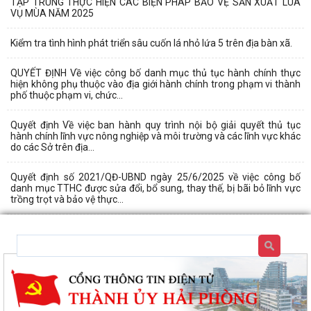
TẬP TRUNG THỰC HIỆN CÁC BIỆN PHÁP BẢO VỆ SẢN XUẤT LÚA
VỤ MÙA NĂM 2025
Kiểm tra tình hình phát triển sâu cuốn lá nhỏ lứa 5 trên địa bàn xã.
QUYẾT ĐỊNH Về việc công bố danh mục thủ tục hành chính thực
hiện không phụ thuộc vào địa giới hành chính trong phạm vi thành
phố thuộc phạm vi, chức...
Quyết định Về việc ban hành quy trình nội bộ giải quyết thủ tục
hành chính lĩnh vực nông nghiệp và môi trường và các lĩnh vực khác
do các Sở trên địa...
Quyết định số 2021/QĐ-UBND ngày 25/6/2025 về việc công bố
danh mục TTHC được sửa đổi, bổ sung, thay thế, bị bãi bỏ lĩnh vực
trồng trọt và bảo vệ thực...