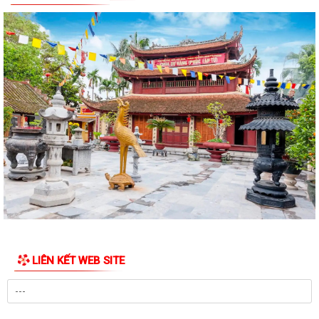
Công điện phòng chống bão số 1 (Bão MAYSAK) và mưa lũ sau bão
THÔNG BÁO Lịch tiếp công dân định kỳ của Chủ tịch Ủy ban nhân dân
xã Quý III, IV năm 2026
Bộ Chính trị tổ chức hội nghị toàn quốc sơ kết 1 năm vận hành mô hình
tổ chức tổng thể của hệ...
Luật sửa đổi bổ sung một số điều của Luật Tiếp công dân, luật khiếu
nại, luật tố cáo
Luật sửa đổi, bổ sung một số điều của Luật phòng chống tham nhũng
Chiến dịch “500 ngày đêm đẩy mạnh thực hiện tìm kiếm, quy tập và
xác định danh tính hài cốt liệt...
LIÊN KẾT WEB SITE
Kỷ niệm Ngày gia đình Việt Nam 28/6
KẾ HOẠCH Tiếp công dân của Chủ tịch Ủy ban nhân dân xã Quý III, IV
năm 2026