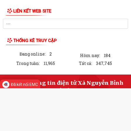
THÔNG BÁO Lịch tiếp công dân định kỳ của Chủ tịch Ủy ban nhân dân
xã Quý III, IV năm 2026
Bộ Chính trị tổ chức hội nghị toàn quốc sơ kết 1 năm vận hành mô hình
tổ chức tổng thể của hệ...
Luật sửa đổi bổ sung một số điều của Luật Tiếp công dân, luật khiếu
nại, luật tố cáo
Luật sửa đổi, bổ sung một số điều của Luật phòng chống tham nhũng
Chiến dịch “500 ngày đêm đẩy mạnh thực hiện tìm kiếm, quy tập và
Đã kết nối EMC
xác định danh tính hài cốt liệt...
LIÊN KẾT WEB SITE
Kỷ niệm Ngày gia đình Việt Nam 28/6
KẾ HOẠCH Tiếp công dân của Chủ tịch Ủy ban nhân dân xã Quý III, IV
năm 2026
THỐNG KÊ TRUY CẬP
Tổ chức chi trả tiền bồi thường, hỗ trợ GPMB cho 100 hộ dân (đợt 1)