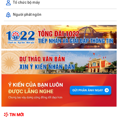
Tổ chức bộ máy
Người phát ngôn
ỦY BAN NHÂN DÂN XÃ NGUYỄN BỈNH KHIÊM TUYÊN TRUYỀN, HƯỚNG
DẪN NGƯỜI DÂN CHUYỂN ĐỔI THIẾT BỊ, SIM...
KẾ HOẠCH Triển khai tuyển chọn thực tập sinh nữ đi thực tập kỹ thuật
tại Nhật Bản Đợt II năm 2026
Kỷ niệm 79 năm Ngày Thương binh - Liệt sĩ (27-7-1947 – 27-7-2026)
KHẢO SÁT, THĂM DÒ Ý KIẾN SAU 01 NĂM THỰC HIỆN MÔ HÌNH CHÍNH
QUYỀN ĐỊA PHƯƠNG 02 CẤP
Xã Nguyễn Bỉnh Khiêm công bố quyết định thành lập Ban Giám sát đầu
TIN MỚI
tư của cộng đồng các công trình,...