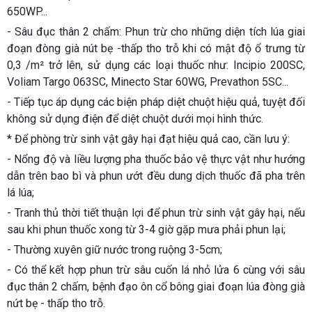
650WP...
- Sâu đục thân 2 chấm: Phun trừ cho những diện tích lúa giai
đoạn đòng già nút bẹ -thấp tho trỗ khi có mật độ ổ trưng từ
0,3 /m² trở lên, sử dụng các loại thuốc như: Incipio 200SC,
Voliam Targo 063SC, Minecto Star 60WG, Prevathon 5SC...
- Tiếp tục áp dụng các biện pháp diệt chuột hiệu quả, tuyệt đối
không sử dụng điện để diệt chuột dưới mọi hình thức.
* Để phòng trừ sinh vật gây hại đạt hiệu quả cao, cần lưu ý:
- Nổng độ và liều lượng pha thuốc bảo vệ thực vật như hướng
dẫn trên bao bì và phun ướt đều dung dịch thuốc đã pha trên
lá lúa;
- Tranh thủ thời tiết thuận lợi để phun trừ sinh vật gây hại, nếu
sau khi phun thuốc xong từ 3-4 giờ gặp mưa phải phun lại;
- Thường xuyên giữ nước trong ruộng 3-5cm;
- Có thể kết hợp phun trừ sâu cuốn lá nhỏ lửa 6 cùng với sâu
đục thân 2 chấm, bệnh đạo ôn cổ bông giai đoạn lúa đòng già
nứt bẹ - thấp tho trỗ.