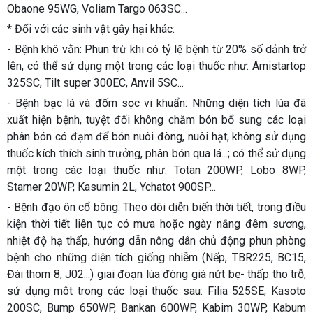
Obaone 95WG, Voliam Targo 063SC...
* Đối với các sinh vật gây hại khác:
- Bệnh khô vằn: Phun trừ khi có tỷ lệ bệnh từ 20% số dảnh trở
lên, có thể sử dụng một trong các loại thuốc như: Amistartop
325SC, Tilt super 300EC, Anvil 5SC...
- Bệnh bạc lá và đốm sọc vi khuẩn: Những diện tích lúa đã
xuất hiện bệnh, tuyệt đối không chăm bón bổ sung các loại
phân bón có đạm để bón nuôi đòng, nuôi hạt; không sử dụng
thuốc kích thích sinh trưởng, phân bón qua lá...; có thể sử dụng
một trong các loại thuốc như: Totan 200WP, Lobo 8WP,
Starner 20WP, Kasumin 2L, Ychatot 900SP...
- Bệnh đạo ôn cổ bông: Theo dõi diễn biến thời tiết, trong điều
kiện thời tiết liên tục có mưa hoặc ngày nắng đêm sương,
nhiệt độ hạ thấp, hướng dẫn nông dân chủ động phun phòng
bệnh cho những diện tích giống nhiễm (Nếp, TBR225, BC15,
Đài thom 8, J02...) giai đoạn lúa đòng già nứt bẹ- thấp tho trỗ,
sử dụng môt trong các loại thuốc sau: Filia 525SE, Kasoto
200SC, Bump 650WP, Bankan 600WP, Kabim 30WP, Kabum