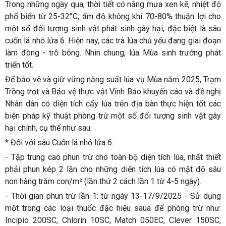
Trong những ngày qua, thời tiết có nắng mưa xen kẽ, nhiệt độ
phổ biển từ 25-32°C, ẩm độ không khí 70-80% thuận lợi cho
một số đối tượng sinh vật phát sinh gây hại, đặc biệt là sâu
cuốn lá nhỏ lứa 6. Hiện nay, các trà lúa chủ yếu đang giai đoạn
làm đòng - trỗ bông. Nhìn chung, lúa Mùa sinh trưởng phát
triển tốt.
Để bảo vệ và giữ vững năng suất lúa vụ Mùa năm 2025, Trạm
Trồng trọt và Bảo vệ thực vật Vĩnh Bảo khuyến cáo và đề nghị
Nhân dân có diện tích cấy lúa trên địa bàn thực hiện tốt các
biện pháp kỹ thuật phòng trừ một số đối tượng sinh vật gây
hại chính, cụ thể như sau:
* Đối với sâu Cuốn lá nhỏ lứa 6:
- Tập trung cao phun trừ cho toàn bộ diện tích lúa, nhất thiết
phải phun kép 2 lần cho những diện tích lúa có mật độ sâu
non hàng trăm con/m² (lần thứ 2 cách lần 1 từ 4-5 ngày).
- Thời gian phun trừ lần 1: từ ngày 13-17/9/2025 - Sử dụng
một trong các loại thuốc đặc hiệu saua để phòng trừ như:
Incipio 200SC, Chlorin 10SC, Match 050EC, Clever 150SC,