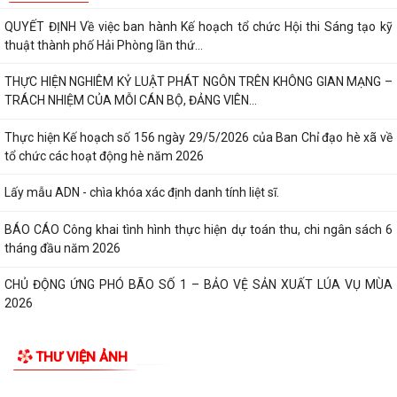
QUYẾT ĐỊNH Về việc ban hành Kế hoạch tổ chức Hội thi Sáng tạo kỹ
thuật thành phố Hải Phòng lần thứ...
THỰC HIỆN NGHIÊM KỶ LUẬT PHÁT NGÔN TRÊN KHÔNG GIAN MẠNG –
TRÁCH NHIỆM CỦA MỖI CÁN BỘ, ĐẢNG VIÊN...
Thực hiện Kế hoạch số 156 ngày 29/5/2026 của Ban Chỉ đạo hè xã về
tổ chức các hoạt động hè năm 2026
Lấy mẫu ADN - chìa khóa xác định danh tính liệt sĩ.
BÁO CÁO Công khai tình hình thực hiện dự toán thu, chi ngân sách 6
tháng đầu năm 2026
CHỦ ĐỘNG ỨNG PHÓ BÃO SỐ 1 – BẢO VỆ SẢN XUẤT LÚA VỤ MÙA
2026
ĐẠI BIỂU HỘI ĐỒNG NHÂN DÂN KHÓA II, NHIỆM KỲ 2026 -2031 TIẾP
THƯ VIỆN ẢNH
XÚC CỬ TRI CHUẨN BỊ KỲ HỌP THƯỜNG LỆ...
Công điện phòng chống bão số 1 (Bão MAYSAK) và mưa lũ sau bão