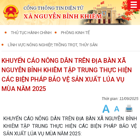
CỔNG THÔNG TIN ĐIỆN TỬ
XÃ NGUYỄN BỈNH KHIÊM
THỦ TỤC HÀNH CHÍNH
PHÒNG KINH TẾ
LĨNH VỰC NÔNG NGHIỆP, TRỒNG TRỌT, THỦY SẢN
KHUYẾN CÁO NÔNG DÂN TRÊN ĐỊA BÀN XÃ
NGUYỄN BỈNH KHIÊM TẬP TRUNG THỰC HIỆN
CÁC BIỆN PHÁP BẢO VỆ SẢN XUẤT LÚA VỤ
MÙA NĂM 2025
11/09/2025
KHUYẾN CÁO NÔNG DÂN TRÊN ĐỊA BÀN XÃ NGUYỄN BỈNH
KHIÊM TẬP TRUNG THỰC HIỆN CÁC BIỆN PHÁP BẢO VỆ
SẢN XUẤT LÚA VỤ MÙA NĂM 2025: