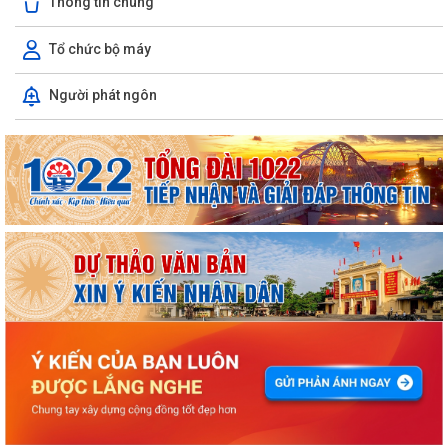
Thông tin chung
Tổ chức bộ máy
Người phát ngôn
ỦY BAN NHÂN DÂN XÃ NGUYỄN BỈNH KHIÊM TUYÊN TRUYỀN, HƯỚNG
DẪN NGƯỜI DÂN CHUYỂN ĐỔI THIẾT BỊ, SIM...
KẾ HOẠCH Triển khai tuyển chọn thực tập sinh nữ đi thực tập kỹ thuật
tại Nhật Bản Đợt II năm 2026
Kỷ niệm 79 năm Ngày Thương binh - Liệt sĩ (27-7-1947 – 27-7-2026)
KHẢO SÁT, THĂM DÒ Ý KIẾN SAU 01 NĂM THỰC HIỆN MÔ HÌNH CHÍNH
QUYỀN ĐỊA PHƯƠNG 02 CẤP