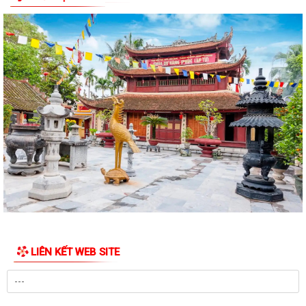
Công điện phòng chống bão số 1 (Bão MAYSAK) và mưa lũ sau bão
THÔNG BÁO Lịch tiếp công dân định kỳ của Chủ tịch Ủy ban nhân dân
xã Quý III, IV năm 2026
Bộ Chính trị tổ chức hội nghị toàn quốc sơ kết 1 năm vận hành mô hình
tổ chức tổng thể của hệ...
Luật sửa đổi bổ sung một số điều của Luật Tiếp công dân, luật khiếu
nại, luật tố cáo
Luật sửa đổi, bổ sung một số điều của Luật phòng chống tham nhũng
Chiến dịch “500 ngày đêm đẩy mạnh thực hiện tìm kiếm, quy tập và
xác định danh tính hài cốt liệt...
LIÊN KẾT WEB SITE
Kỷ niệm Ngày gia đình Việt Nam 28/6
KẾ HOẠCH Tiếp công dân của Chủ tịch Ủy ban nhân dân xã Quý III, IV
năm 2026