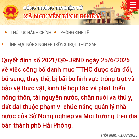
CỔNG THÔNG TIN ĐIỆN TỬ
XÃ NGUYỄN BỈNH KHIÊM
THỦ TỤC HÀNH CHÍNH
PHÒNG KINH TẾ
LĨNH VỰC NÔNG NGHIỆP, TRỒNG TRỌT, THỦY SẢN
Quyết định số 2021/QĐ-UBND ngày 25/6/2025
về việc công bố danh mục TTHC được sửa đổi,
bổ sung, thay thế, bị bãi bỏ lĩnh vực trồng trọt và
bảo vệ thực vật, kinh tế hợp tác và phát triển
nông thôn, tài nguyên nước, chăn nuôi và thú y,
đất đai thuộc phạm vi chức năng quản lý nhà
nước của Sở Nông nghiệp và Môi trường trên địa
bàn thành phố Hải Phòng.
01/07/2025