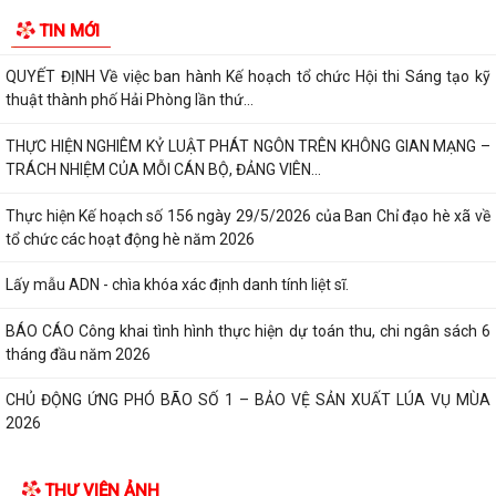
Xã Nguyễn Bỉnh Khiêm công bố quyết định thành lập Ban Giám sát đầu
TIN MỚI
tư của cộng đồng các công trình,...
QUYẾT ĐỊNH Về việc ban hành Kế hoạch tổ chức Hội thi Sáng tạo kỹ
thuật thành phố Hải Phòng lần thứ...
THỰC HIỆN NGHIÊM KỶ LUẬT PHÁT NGÔN TRÊN KHÔNG GIAN MẠNG –
TRÁCH NHIỆM CỦA MỖI CÁN BỘ, ĐẢNG VIÊN...
Thực hiện Kế hoạch số 156 ngày 29/5/2026 của Ban Chỉ đạo hè xã về
tổ chức các hoạt động hè năm 2026
Lấy mẫu ADN - chìa khóa xác định danh tính liệt sĩ.
BÁO CÁO Công khai tình hình thực hiện dự toán thu, chi ngân sách 6
tháng đầu năm 2026
CHỦ ĐỘNG ỨNG PHÓ BÃO SỐ 1 – BẢO VỆ SẢN XUẤT LÚA VỤ MÙA
2026
ĐẠI BIỂU HỘI ĐỒNG NHÂN DÂN KHÓA II, NHIỆM KỲ 2026 -2031 TIẾP
THƯ VIỆN ẢNH
XÚC CỬ TRI CHUẨN BỊ KỲ HỌP THƯỜNG LỆ...