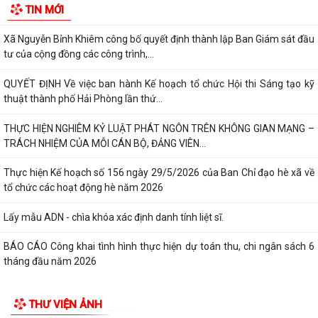
TIN MỚI
QUYỀN ĐỊA PHƯƠNG 02 CẤP
Xã Nguyễn Bỉnh Khiêm công bố quyết định thành lập Ban Giám sát đầu
tư của cộng đồng các công trình,...
QUYẾT ĐỊNH Về việc ban hành Kế hoạch tổ chức Hội thi Sáng tạo kỹ
thuật thành phố Hải Phòng lần thứ...
THỰC HIỆN NGHIÊM KỶ LUẬT PHÁT NGÔN TRÊN KHÔNG GIAN MẠNG –
TRÁCH NHIỆM CỦA MỖI CÁN BỘ, ĐẢNG VIÊN...
Thực hiện Kế hoạch số 156 ngày 29/5/2026 của Ban Chỉ đạo hè xã về
tổ chức các hoạt động hè năm 2026
Lấy mẫu ADN - chìa khóa xác định danh tính liệt sĩ.
BÁO CÁO Công khai tình hình thực hiện dự toán thu, chi ngân sách 6
tháng đầu năm 2026
CHỦ ĐỘNG ỨNG PHÓ BÃO SỐ 1 – BẢO VỆ SẢN XUẤT LÚA VỤ MÙA
THƯ VIỆN ẢNH
2026