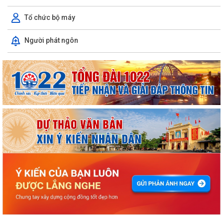
Tổ chức bộ máy
Người phát ngôn
ỦY BAN NHÂN DÂN XÃ NGUYỄN BỈNH KHIÊM TUYÊN TRUYỀN, HƯỚNG
DẪN NGƯỜI DÂN CHUYỂN ĐỔI THIẾT BỊ, SIM...
Công văn tuyên truyền phòng ngừa, ứng phó với các đe dọa an ninh
phi truyền thống
KẾ HOẠCH Triển khai tuyển chọn thực tập sinh nữ đi thực tập kỹ thuật
tại Nhật Bản Đợt II năm 2026
Kỷ niệm 79 năm Ngày Thương binh - Liệt sĩ (27-7-1947 – 27-7-2026)
KHẢO SÁT, THĂM DÒ Ý KIẾN SAU 01 NĂM THỰC HIỆN MÔ HÌNH CHÍNH