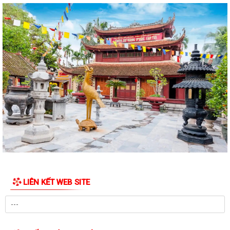
ĐẠI BIỂU HỘI ĐỒNG NHÂN DÂN KHÓA II, NHIỆM KỲ 2026 -2031 TIẾP
XÚC CỬ TRI CHUẨN BỊ KỲ HỌP THƯỜNG LỆ...
Công điện phòng chống bão số 1 (Bão MAYSAK) và mưa lũ sau bão
THÔNG BÁO Lịch tiếp công dân định kỳ của Chủ tịch Ủy ban nhân dân
xã Quý III, IV năm 2026
Bộ Chính trị tổ chức hội nghị toàn quốc sơ kết 1 năm vận hành mô hình
tổ chức tổng thể của hệ...
Luật sửa đổi bổ sung một số điều của Luật Tiếp công dân, luật khiếu
nại, luật tố cáo
Luật sửa đổi, bổ sung một số điều của Luật phòng chống tham nhũng
LIÊN KẾT WEB SITE
Chiến dịch “500 ngày đêm đẩy mạnh thực hiện tìm kiếm, quy tập và
xác định danh tính hài cốt liệt...
Kỷ niệm Ngày gia đình Việt Nam 28/6