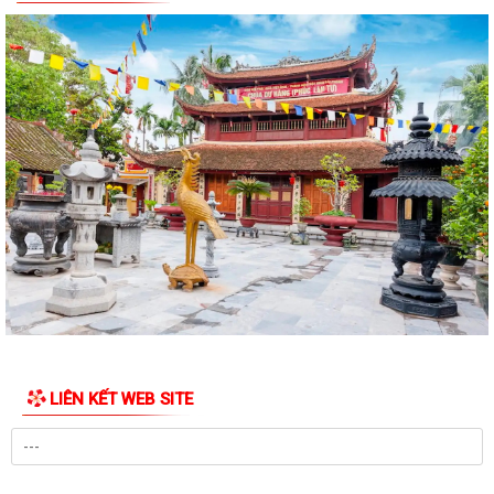
Công điện phòng chống bão số 1 (Bão MAYSAK) và mưa lũ sau bão
THÔNG BÁO Lịch tiếp công dân định kỳ của Chủ tịch Ủy ban nhân dân
xã Quý III, IV năm 2026
Bộ Chính trị tổ chức hội nghị toàn quốc sơ kết 1 năm vận hành mô hình
tổ chức tổng thể của hệ...
Luật sửa đổi bổ sung một số điều của Luật Tiếp công dân, luật khiếu
nại, luật tố cáo
Luật sửa đổi, bổ sung một số điều của Luật phòng chống tham nhũng
Chiến dịch “500 ngày đêm đẩy mạnh thực hiện tìm kiếm, quy tập và
xác định danh tính hài cốt liệt...
LIÊN KẾT WEB SITE
Kỷ niệm Ngày gia đình Việt Nam 28/6
KẾ HOẠCH Tiếp công dân của Chủ tịch Ủy ban nhân dân xã Quý III, IV
năm 2026