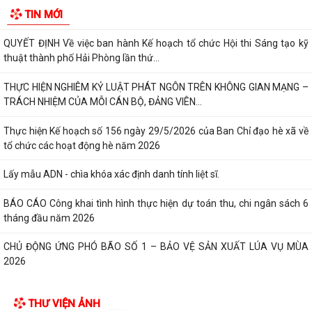
TIN MỚI
tư của cộng đồng các công trình,...
QUYẾT ĐỊNH Về việc ban hành Kế hoạch tổ chức Hội thi Sáng tạo kỹ
thuật thành phố Hải Phòng lần thứ...
THỰC HIỆN NGHIÊM KỶ LUẬT PHÁT NGÔN TRÊN KHÔNG GIAN MẠNG –
TRÁCH NHIỆM CỦA MỖI CÁN BỘ, ĐẢNG VIÊN...
Thực hiện Kế hoạch số 156 ngày 29/5/2026 của Ban Chỉ đạo hè xã về
tổ chức các hoạt động hè năm 2026
Lấy mẫu ADN - chìa khóa xác định danh tính liệt sĩ.
BÁO CÁO Công khai tình hình thực hiện dự toán thu, chi ngân sách 6
tháng đầu năm 2026
CHỦ ĐỘNG ỨNG PHÓ BÃO SỐ 1 – BẢO VỆ SẢN XUẤT LÚA VỤ MÙA
2026
ĐẠI BIỂU HỘI ĐỒNG NHÂN DÂN KHÓA II, NHIỆM KỲ 2026 -2031 TIẾP
THƯ VIỆN ẢNH
XÚC CỬ TRI CHUẨN BỊ KỲ HỌP THƯỜNG LỆ...