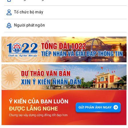
Tổ chức bộ máy
Người phát ngôn
ỦY BAN NHÂN DÂN XÃ NGUYỄN BỈNH KHIÊM TUYÊN TRUYỀN, HƯỚNG
DẪN NGƯỜI DÂN CHUYỂN ĐỔI THIẾT BỊ, SIM...
KẾ HOẠCH Triển khai tuyển chọn thực tập sinh nữ đi thực tập kỹ thuật
tại Nhật Bản Đợt II năm 2026
Kỷ niệm 79 năm Ngày Thương binh - Liệt sĩ (27-7-1947 – 27-7-2026)
KHẢO SÁT, THĂM DÒ Ý KIẾN SAU 01 NĂM THỰC HIỆN MÔ HÌNH CHÍNH
QUYỀN ĐỊA PHƯƠNG 02 CẤP
Xã Nguyễn Bỉnh Khiêm công bố quyết định thành lập Ban Giám sát đầu