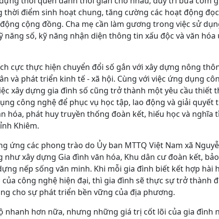
 dựng thói quen dành thời gian cho nhau, duy trì bữa cơm g
g thời điểm sinh hoạt chung, tăng cường các hoạt động đọc
ạt động cộng đồng. Cha mẹ cần làm gương trong việc sử dụ
ỹ năng số, kỹ năng nhận diện thông tin xấu độc và văn hóa
ích cực thực hiện chuyển đổi số gắn với xây dựng nông thô
n và phát triển kinh tế - xã hội. Cùng với việc ứng dụng cô
iệc xây dựng gia đình số cũng trở thành một yêu cầu thiết t
ụng công nghệ để phục vụ học tập, lao động và giải quyết 
ăn hóa, phát huy truyền thống đoàn kết, hiếu học và nghĩa t
ỉnh Khiêm.
ởng ứng các phong trào do Ủy ban MTTQ Việt Nam xã Nguy
g như xây dựng Gia đình văn hóa, Khu dân cư đoàn kết, bảo
ựng nếp sống văn minh. Khi mỗi gia đình biết kết hợp hài 
 của công nghệ hiện đại, thì gia đình sẽ thực sự trở thành 
ảng cho sự phát triển bền vững của địa phương.
 độ nhanh hơn nữa, nhưng những giá trị cốt lõi của gia đình