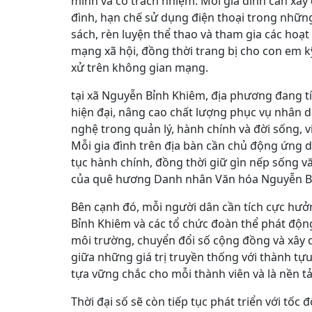
minh và có trách nhiệm. Mỗi gia đình cần xây
đình, hạn chế sử dụng điện thoại trong nhữn
sách, rèn luyện thể thao và tham gia các ho
mạng xã hội, đồng thời trang bị cho con em k
xử trên không gian mạng.
tại xã Nguyễn Bỉnh Khiêm, địa phương đang t
hiện đại, nâng cao chất lượng phục vụ nhân dâ
nghệ trong quản lý, hành chính và đời sống, v
Mỗi gia đình trên địa bàn cần chủ động ứng d
tục hành chính, đồng thời giữ gìn nếp sống v
của quê hương Danh nhân Văn hóa Nguyễn B
Bên cạnh đó, mỗi người dân cần tích cực hư
Bỉnh Khiêm và các tổ chức đoàn thể phát độn
môi trường, chuyển đổi số cộng đồng và xây d
giữa những giá trị truyền thống với thành tựu
tựa vững chắc cho mỗi thành viên và là nền t
Thời đại số sẽ còn tiếp tục phát triển với tốc