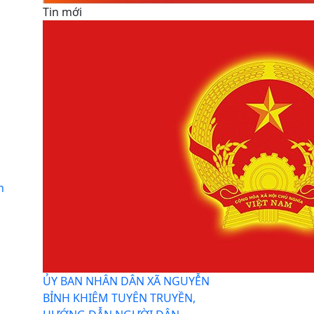
Tin mới
h
ỦY BAN NHÂN DÂN XÃ NGUYỄN
BỈNH KHIÊM TUYÊN TRUYỀN,