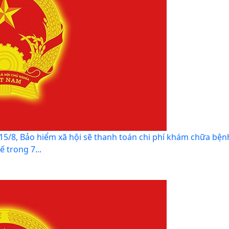
15/8, Bảo hiểm xã hội sẽ thanh toán chi phí khám chữa bện
 trong 7...