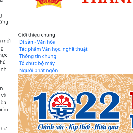
ia
ng
 ứng
Giới thiệu chung
n mới
Di sản - Văn hóa
ng
Tác phẩm Văn học, nghệ thuật
hực.
Thông tin chung
thủ
Tổ chức bộ máy
ình
Người phát ngôn
ễn
 vệ
hòa
điểm
 như