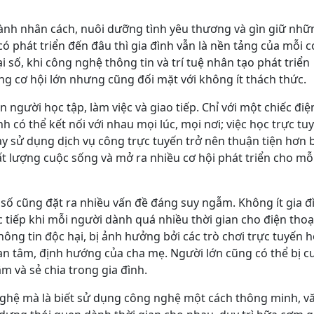
 thành nhân cách, nuôi dưỡng tình yêu thương và gìn giữ nhữ
 có phát triển đến đâu thì gia đình vẫn là nền tảng của mỗi 
ại số, khi công nghệ thông tin và trí tuệ nhân tạo phát triển
 cơ hội lớn nhưng cũng đối mặt với không ít thách thức.
 người học tập, làm việc và giao tiếp. Chỉ với một chiếc điệ
h có thể kết nối với nhau mọi lúc, mọi nơi; việc học trực tu
 sử dụng dịch vụ công trực tuyến trở nên thuận tiện hơn 
 lượng cuộc sống và mở ra nhiều cơ hội phát triển cho mỗi
i số cũng đặt ra nhiều vấn đề đáng suy ngẫm. Không ít gia đ
 tiếp khi mỗi người dành quá nhiều thời gian cho điện thoạ
hông tin độc hại, bị ảnh hưởng bởi các trò chơi trực tuyến 
n tâm, định hướng của cha mẹ. Người lớn cũng có thể bị c
m và sẻ chia trong gia đình.
nghệ mà là biết sử dụng công nghệ một cách thông minh, v