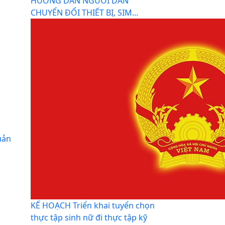
HƯỚNG DẪN NGƯỜI DÂN
CHUYỂN ĐỔI THIẾT BỊ, SIM...
uản
KẾ HOẠCH Triển khai tuyển chọn
thực tập sinh nữ đi thực tập kỹ