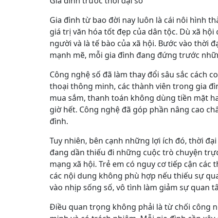
Gia đình trước thời đại số
Gia đình từ bao đời nay luôn là cái nôi hình
giá trị văn hóa tốt đẹp của dân tộc. Dù xã hội
người và là tế bào của xã hội. Bước vào thời đ
mạnh mẽ, mỗi gia đình đang đứng trước những
Công nghệ số đã làm thay đổi sâu sắc cách con
thoại thông minh, các thành viên trong gia đìn
mua sắm, thanh toán không dùng tiền mặt hay
giờ hết. Công nghệ đã góp phần nâng cao chất
đình.
Tuy nhiên, bên cạnh những lợi ích đó, thời đạ
đang dần thiếu đi những cuộc trò chuyện trực
mạng xã hội. Trẻ em có nguy cơ tiếp cận các t
các nội dung không phù hợp nếu thiếu sự qua
vào nhịp sống số, vô tình làm giảm sự quan tâ
Điều quan trọng không phải là từ chối công 