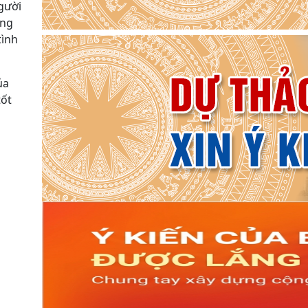
người
ụng
tình
ủa
tốt