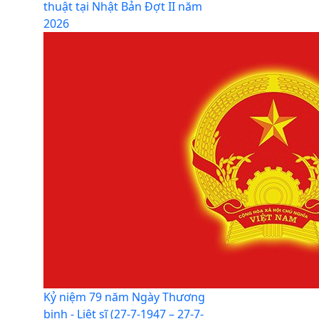
thuật tại Nhật Bản Đợt II năm
2026
Kỷ niệm 79 năm Ngày Thương
binh - Liệt sĩ (27-7-1947 – 27-7-