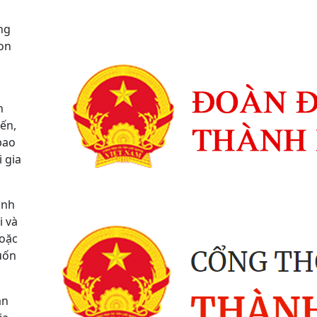
ng
con
n
yến,
bao
 gia
ình
i và
hoặc
uốn
ăn