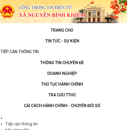
CỔNG THÔNG TIN ĐIỆN TỬ
XÃ NGUYỄN BỈNH KHIÊM
TRANG CHỦ
TIN TỨC - SỰ KIỆN
TIẾP CẬN THÔNG TIN
THÔNG TIN CHUYÊN ĐỀ
DOANH NGHIỆP
THỦ TỤC HÀNH CHÍNH
TRA CỨU TTHC
CẢI CÁCH HÀNH CHÍNH - CHUYỂN ĐỔI SỐ
Tiếp cận thông tin