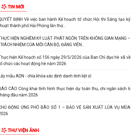
Xã Nguyễn Bỉnh Khiêm công bố quyết định thành lập Ban Giám sát đầu
TIN MỚI
tư của cộng đồng các công trình,...
QUYẾT ĐỊNH Về việc ban hành Kế hoạch tổ chức Hội thi Sáng tạo kỹ
thuật thành phố Hải Phòng lần thứ...
THỰC HIỆN NGHIÊM KỶ LUẬT PHÁT NGÔN TRÊN KHÔNG GIAN MẠNG –
TRÁCH NHIỆM CỦA MỖI CÁN BỘ, ĐẢNG VIÊN...
Thực hiện Kế hoạch số 156 ngày 29/5/2026 của Ban Chỉ đạo hè xã về
tổ chức các hoạt động hè năm 2026
Lấy mẫu ADN - chìa khóa xác định danh tính liệt sĩ.
BÁO CÁO Công khai tình hình thực hiện dự toán thu, chi ngân sách 6
tháng đầu năm 2026
CHỦ ĐỘNG ỨNG PHÓ BÃO SỐ 1 – BẢO VỆ SẢN XUẤT LÚA VỤ MÙA
2026
ĐẠI BIỂU HỘI ĐỒNG NHÂN DÂN KHÓA II, NHIỆM KỲ 2026 -2031 TIẾP
THƯ VIỆN ẢNH
XÚC CỬ TRI CHUẨN BỊ KỲ HỌP THƯỜNG LỆ...