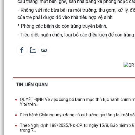
cầu thang, mặt bàn, ghế, sàn nhà bằng xà phòng hoặc các
- Không vứt rác bừa bãi ra môi trường; thu gom, xử lý, đ
của trẻ phải được đổ vào nhà tiêu hợp vệ sinh.
* Phòng các bệnh do côn trùng truyền bệnh.
- Tiêu diệt, ngăn chặn, loại bỏ các điều kiện để côn trùng 
TIN LIÊN QUAN
QUYẾT ĐỊNH Về việc công bố Danh mục thủ tục hành chính m
Y tế trên...
Dịch bệnh Chikungunya đang có xu hướng gia tăng tại một số 
Theo Nghị định 188/2025/NĐ-CP, từ ngày 15/8, Bảo hiểm xã h
trong 7...