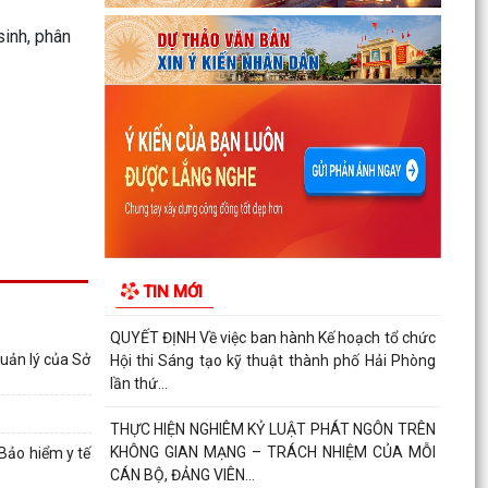
nữ đi thực tập kỹ thuật tại Nhật Bản Đợt II năm
sinh, phân
2026
Kỷ niệm 79 năm Ngày Thương binh - Liệt sĩ (27-
7-1947 – 27-7-2026)
KHẢO SÁT, THĂM DÒ Ý KIẾN SAU 01 NĂM THỰC
HIỆN MÔ HÌNH CHÍNH QUYỀN ĐỊA PHƯƠNG 02
CẤP
Xã Nguyễn Bỉnh Khiêm công bố quyết định
thành lập Ban Giám sát đầu tư của cộng đồng
TIN MỚI
các công trình,...
QUYẾT ĐỊNH Về việc ban hành Kế hoạch tổ chức
uản lý của Sở
Hội thi Sáng tạo kỹ thuật thành phố Hải Phòng
lần thứ...
THỰC HIỆN NGHIÊM KỶ LUẬT PHÁT NGÔN TRÊN
KHÔNG GIAN MẠNG – TRÁCH NHIỆM CỦA MỖI
Bảo hiểm y tế
CÁN BỘ, ĐẢNG VIÊN...