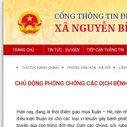
CỔNG THÔNG TIN Đ
XÃ NGUYỄN B
TRANG CHỦ
TIN TỨC - SỰ KIỆN
TIẾP CẬN THÔNG TIN
THỦ TỤC HÀNH CHÍNH
PHÒNG VĂN HÓA - XÃ HỘI
LĨNH
CHỦ ĐỘNG PHÒNG CHỐNG CÁC DỊCH BỆN
Hiện nay, đang là thời điểm giao mùa Xuân – Hè, nền nhiệ
điều kiện thuận lợi cho các loại vi khuẩn gây bệnh phát
truyền qua côn trùng đốt như: Cúm các chủng, sởi, rubel