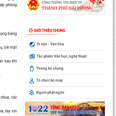
háp phòng
GIỚI THIỆU CHUNG
 họng bằng
Di sản - Văn hóa
cụ, bề mặt
Tác phẩm Văn học, nghệ thuật
ân sau khi
Thông tin chung
.
Tổ chức bộ máy
Người phát ngôn
ỦY BAN NHÂN DÂN XÃ NGUYỄN BỈNH KHIÊM
 chua, các
TUYÊN TRUYỀN, HƯỚNG DẪN NGƯỜI DÂN
CHUYỂN ĐỔI THIẾT BỊ, SIM...
a, tay vịn
KẾ HOẠCH Triển khai tuyển chọn thực tập sinh