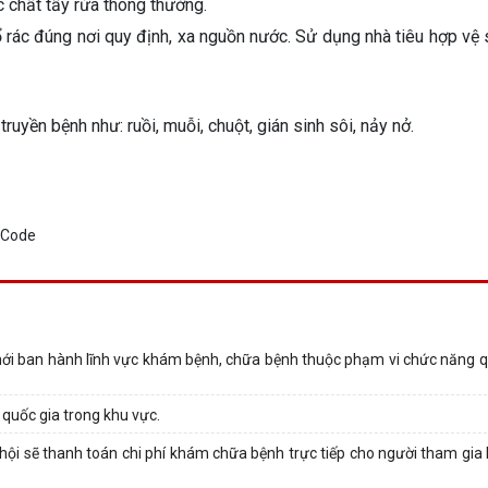
 chất tẩy rửa thông thường.
ổ rác đúng nơi quy định, xa nguồn nước. Sử dụng nhà tiêu hợp vệ 
truyền bệnh như: ruồi, muỗi, chuột, gián sinh sôi, nảy nở.
ới ban hành lĩnh vực khám bệnh, chữa bệnh thuộc phạm vi chức năng q
quốc gia trong khu vực.
ội sẽ thanh toán chi phí khám chữa bệnh trực tiếp cho người tham gia 