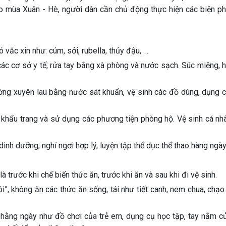
ao mùa Xuân - Hè, người dân cần chủ động thực hiện các biện p
 vắc xin như: cúm, sởi, rubella, thủy đậu, …
 các cơ sở y tế; rửa tay bằng xà phòng và nước sạch. Súc miệng,
hường xuyên lau bằng nước sát khuẩn, vệ sinh các đồ dùng, dụng 
o khẩu trang và sử dụng các phương tiện phòng hộ. Vệ sinh cá nh
h dưỡng, nghỉ ngơi hợp lý, luyện tập thể dục thể thao hàng ngày
 trước khi chế biến thức ăn, trước khi ăn và sau khi đi vệ sinh.
i”, không ăn các thức ăn sống, tái như tiết canh, nem chua, chạo
 hằng ngày như đồ chơi của trẻ em, dụng cụ học tập, tay nắm cử