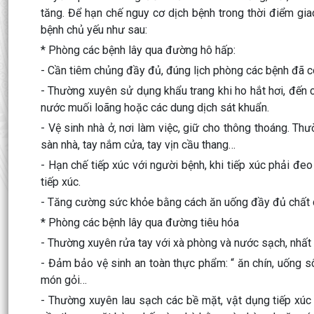
tăng. Để hạn chế nguy cơ dịch bệnh trong thời điểm gi
bệnh chủ yếu như sau:
* Phòng các bệnh lây qua đường hô hấp:
- Cần tiêm chủng đầy đủ, đúng lịch phòng các bệnh đã có
- Thường xuyên sử dụng khẩu trang khi ho hắt hơi, đến
nước muối loãng hoặc các dung dịch sát khuẩn.
- Vệ sinh nhà ở, nơi làm việc, giữ cho thông thoáng. T
sàn nhà, tay nắm cửa, tay vịn cầu thang…
- Hạn chế tiếp xúc với người bệnh, khi tiếp xúc phải đe
tiếp xúc.
- Tăng cường sức khỏe bằng cách ăn uống đầy đủ chất din
* Phòng các bệnh lây qua đường tiêu hóa
- Thường xuyên rửa tay với xà phòng và nước sạch, nhất là
- Đảm bảo vệ sinh an toàn thực phẩm: “ ăn chín, uống sô
món gỏi…
- Thường xuyên lau sạch các bề mặt, vật dụng tiếp xúc