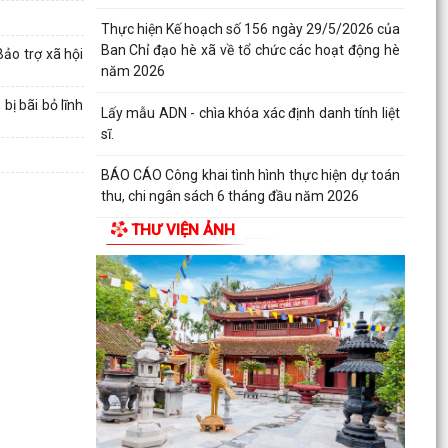
Thực hiện Kế hoạch số 156 ngày 29/5/2026 của
Ban Chỉ đạo hè xã về tổ chức các hoạt động hè
ảo trợ xã hội
năm 2026
ị bãi bỏ lĩnh
Lấy mẫu ADN - chìa khóa xác định danh tính liệt
sĩ.
BÁO CÁO Công khai tình hình thực hiện dự toán
thu, chi ngân sách 6 tháng đầu năm 2026
THƯ VIỆN ẢNH
CHỦ ĐỘNG ỨNG PHÓ BÃO SỐ 1 – BẢO VỆ SẢN
XUẤT LÚA VỤ MÙA 2026
ĐẠI BIỂU HỘI ĐỒNG NHÂN DÂN KHÓA II, NHIỆM
KỲ 2026 -2031 TIẾP XÚC CỬ TRI CHUẨN BỊ KỲ
HỌP THƯỜNG LỆ...
Công điện phòng chống bão số 1 (Bão
MAYSAK) và mưa lũ sau bão
THÔNG BÁO Lịch tiếp công dân định kỳ của Chủ