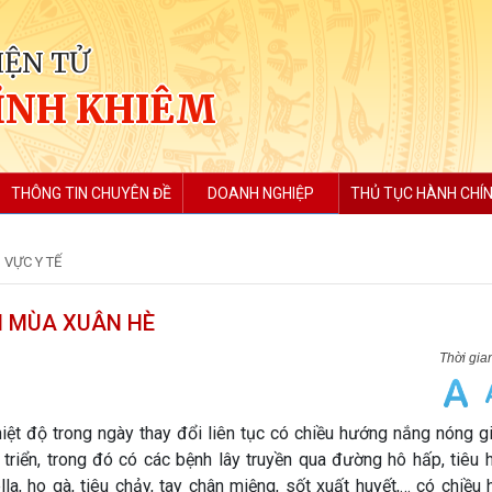
IỆN TỬ
ỈNH KHIÊM
THÔNG TIN CHUYÊN ĐỀ
DOANH NGHIỆP
THỦ TỤC HÀNH CHÍ
 VỰC Y TẾ
H MÙA XUÂN HÈ
t độ trong ngày thay đổi liên tục có chiều hướng nắng nóng gi
 triển, trong đó có các bệnh lây truyền qua đường hô hấp, tiêu 
la, ho gà, tiêu chảy, tay chân miệng, sốt xuất huyết,… có chiều 