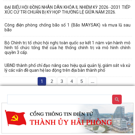
ĐẠI BIỂU HỘI ĐỒNG NHÂN DÂN KHÓA II, NHIỆM KỲ 2026 -2031 TIẾP
XÚC CỬ TRI CHUẨN BỊ KỲ HỌP THƯỜNG LỆ GIỮA NĂM 2026.
Công điện phòng chống bão số 1 (Bão MAYSAK) và mưa lũ sau
bão
Bộ Chính trị tổ chức hội nghị toàn quốc sơ kết 1 năm vận hành mô
hình tổ chức tổng thể của hệ thống chính trị và mô hình chính
quyền 3 cấp.
UBND thành phố chỉ đạo nâng cao hiệu quả quản lý, giám sát và xử
lý các vấn đề quan hệ lao động trên địa bàn thành phố
1
2
3
4
5
...