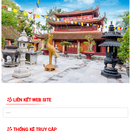
Công điện phòng chống bão số 1 (Bão MAYSAK) và mưa lũ sau bão
THÔNG BÁO Lịch tiếp công dân định kỳ của Chủ tịch Ủy ban nhân dân
xã Quý III, IV năm 2026
Bộ Chính trị tổ chức hội nghị toàn quốc sơ kết 1 năm vận hành mô hình
tổ chức tổng thể của hệ...
Luật sửa đổi bổ sung một số điều của Luật Tiếp công dân, luật khiếu
nại, luật tố cáo
Luật sửa đổi, bổ sung một số điều của Luật phòng chống tham nhũng
Chiến dịch “500 ngày đêm đẩy mạnh thực hiện tìm kiếm, quy tập và
xác định danh tính hài cốt liệt...
LIÊN KẾT WEB SITE
Kỷ niệm Ngày gia đình Việt Nam 28/6
KẾ HOẠCH Tiếp công dân của Chủ tịch Ủy ban nhân dân xã Quý III, IV
năm 2026
THỐNG KÊ TRUY CẬP