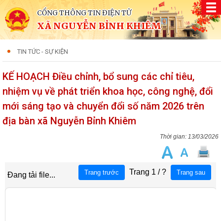
CỔNG THÔNG TIN ĐIỆN TỬ
XÃ NGUYỄN BỈNH KHIÊM
TIN TỨC - SỰ KIỆN
KẾ HOẠCH Điều chỉnh, bổ sung các chỉ tiêu,
nhiệm vụ về phát triển khoa học, công nghệ, đổi
mới sáng tạo và chuyển đổi số năm 2026 trên
địa bàn xã Nguyễn Bỉnh Khiêm
13/03/2026