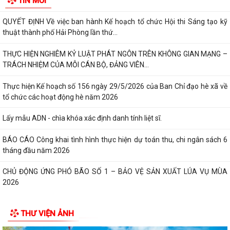
TIN MỚI
tư của cộng đồng các công trình,...
QUYẾT ĐỊNH Về việc ban hành Kế hoạch tổ chức Hội thi Sáng tạo kỹ
thuật thành phố Hải Phòng lần thứ...
THỰC HIỆN NGHIÊM KỶ LUẬT PHÁT NGÔN TRÊN KHÔNG GIAN MẠNG –
TRÁCH NHIỆM CỦA MỖI CÁN BỘ, ĐẢNG VIÊN...
Thực hiện Kế hoạch số 156 ngày 29/5/2026 của Ban Chỉ đạo hè xã về
tổ chức các hoạt động hè năm 2026
Lấy mẫu ADN - chìa khóa xác định danh tính liệt sĩ.
BÁO CÁO Công khai tình hình thực hiện dự toán thu, chi ngân sách 6
tháng đầu năm 2026
CHỦ ĐỘNG ỨNG PHÓ BÃO SỐ 1 – BẢO VỆ SẢN XUẤT LÚA VỤ MÙA
2026
ĐẠI BIỂU HỘI ĐỒNG NHÂN DÂN KHÓA II, NHIỆM KỲ 2026 -2031 TIẾP
THƯ VIỆN ẢNH
XÚC CỬ TRI CHUẨN BỊ KỲ HỌP THƯỜNG LỆ...