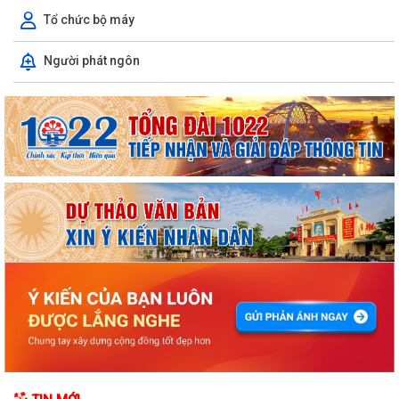
Tổ chức bộ máy
Người phát ngôn
ỦY BAN NHÂN DÂN XÃ NGUYỄN BỈNH KHIÊM TUYÊN TRUYỀN, HƯỚNG
DẪN NGƯỜI DÂN CHUYỂN ĐỔI THIẾT BỊ, SIM...
KẾ HOẠCH Triển khai tuyển chọn thực tập sinh nữ đi thực tập kỹ thuật
tại Nhật Bản Đợt II năm 2026
Kỷ niệm 79 năm Ngày Thương binh - Liệt sĩ (27-7-1947 – 27-7-2026)
KHẢO SÁT, THĂM DÒ Ý KIẾN SAU 01 NĂM THỰC HIỆN MÔ HÌNH CHÍNH
QUYỀN ĐỊA PHƯƠNG 02 CẤP
Xã Nguyễn Bỉnh Khiêm công bố quyết định thành lập Ban Giám sát đầu