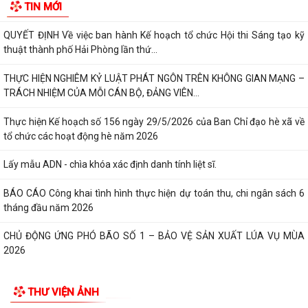
TIN MỚI
tư của cộng đồng các công trình,...
QUYẾT ĐỊNH Về việc ban hành Kế hoạch tổ chức Hội thi Sáng tạo kỹ
thuật thành phố Hải Phòng lần thứ...
THỰC HIỆN NGHIÊM KỶ LUẬT PHÁT NGÔN TRÊN KHÔNG GIAN MẠNG –
TRÁCH NHIỆM CỦA MỖI CÁN BỘ, ĐẢNG VIÊN...
Thực hiện Kế hoạch số 156 ngày 29/5/2026 của Ban Chỉ đạo hè xã về
tổ chức các hoạt động hè năm 2026
Lấy mẫu ADN - chìa khóa xác định danh tính liệt sĩ.
BÁO CÁO Công khai tình hình thực hiện dự toán thu, chi ngân sách 6
tháng đầu năm 2026
CHỦ ĐỘNG ỨNG PHÓ BÃO SỐ 1 – BẢO VỆ SẢN XUẤT LÚA VỤ MÙA
2026
ĐẠI BIỂU HỘI ĐỒNG NHÂN DÂN KHÓA II, NHIỆM KỲ 2026 -2031 TIẾP
THƯ VIỆN ẢNH
XÚC CỬ TRI CHUẨN BỊ KỲ HỌP THƯỜNG LỆ...