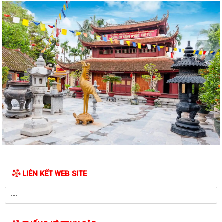
Công điện phòng chống bão số 1 (Bão MAYSAK) và mưa lũ sau bão
THÔNG BÁO Lịch tiếp công dân định kỳ của Chủ tịch Ủy ban nhân dân
xã Quý III, IV năm 2026
Bộ Chính trị tổ chức hội nghị toàn quốc sơ kết 1 năm vận hành mô hình
tổ chức tổng thể của hệ...
Luật sửa đổi bổ sung một số điều của Luật Tiếp công dân, luật khiếu
nại, luật tố cáo
Luật sửa đổi, bổ sung một số điều của Luật phòng chống tham nhũng
Chiến dịch “500 ngày đêm đẩy mạnh thực hiện tìm kiếm, quy tập và
xác định danh tính hài cốt liệt...
LIÊN KẾT WEB SITE
Kỷ niệm Ngày gia đình Việt Nam 28/6
KẾ HOẠCH Tiếp công dân của Chủ tịch Ủy ban nhân dân xã Quý III, IV
năm 2026