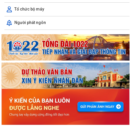
Tổ chức bộ máy
Người phát ngôn
ỦY BAN NHÂN DÂN XÃ NGUYỄN BỈNH KHIÊM TUYÊN TRUYỀN, HƯỚNG
DẪN NGƯỜI DÂN CHUYỂN ĐỔI THIẾT BỊ, SIM...
KẾ HOẠCH Triển khai tuyển chọn thực tập sinh nữ đi thực tập kỹ thuật
tại Nhật Bản Đợt II năm 2026
Kỷ niệm 79 năm Ngày Thương binh - Liệt sĩ (27-7-1947 – 27-7-2026)
KHẢO SÁT, THĂM DÒ Ý KIẾN SAU 01 NĂM THỰC HIỆN MÔ HÌNH CHÍNH
QUYỀN ĐỊA PHƯƠNG 02 CẤP
Xã Nguyễn Bỉnh Khiêm công bố quyết định thành lập Ban Giám sát đầu