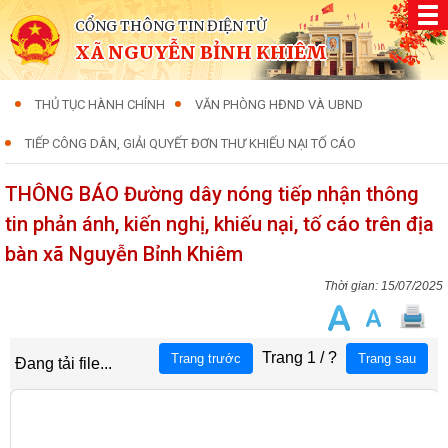
CỔNG THÔNG TIN ĐIỆN TỬ
XÃ NGUYỄN BỈNH KHIÊM
THỦ TỤC HÀNH CHÍNH
VĂN PHÒNG HĐND VÀ UBND
TIẾP CÔNG DÂN, GIẢI QUYẾT ĐƠN THƯ KHIẾU NẠI TỐ CÁO
THÔNG BÁO Đường dây nóng tiếp nhận thông
tin phản ánh, kiến nghị, khiếu nại, tố cáo trên địa
bàn xã Nguyễn Bỉnh Khiêm
15/07/2025