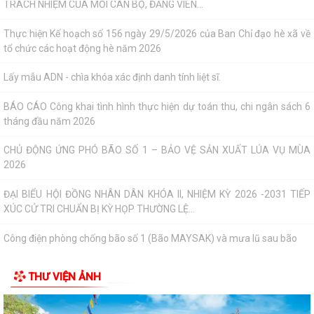
CHỦ ĐỘNG ỨNG PHÓ BÃO SỐ 1 – BẢO VỆ SẢN XUẤT LÚA VỤ MÙA
2026
ĐẠI BIỂU HỘI ĐỒNG NHÂN DÂN KHÓA II, NHIỆM KỲ 2026 -2031 TIẾP
XÚC CỬ TRI CHUẨN BỊ KỲ HỌP THƯỜNG LỆ...
Công điện phòng chống bão số 1 (Bão MAYSAK) và mưa lũ sau bão
THÔNG BÁO Lịch tiếp công dân định kỳ của Chủ tịch Ủy ban nhân dân
xã Quý III, IV năm 2026
Bộ Chính trị tổ chức hội nghị toàn quốc sơ kết 1 năm vận hành mô hình
tổ chức tổng thể của hệ...
Luật sửa đổi bổ sung một số điều của Luật Tiếp công dân, luật khiếu
nại, luật tố cáo
Luật sửa đổi, bổ sung một số điều của Luật phòng chống tham nhũng
THƯ VIỆN ẢNH
Chiến dịch “500 ngày đêm đẩy mạnh thực hiện tìm kiếm, quy tập và
xác định danh tính hài cốt liệt...