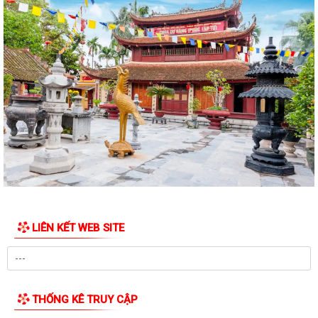
Kỷ niệm Ngày gia đình Việt Nam 28/6
KẾ HOẠCH Tiếp công dân của Chủ tịch Ủy ban nhân dân xã Quý III, IV
năm 2026
Tổ chức chi trả tiền bồi thường, hỗ trợ GPMB cho 100 hộ dân (đợt 1)
thực hiện Dự án Khu Công nghiệp...
Dự thảo chứng thư khu B Dự án đầu tư kinh doanh kết cấu hạ tầng xây
dựng và kinh doanh kết cấ hạ...
QUYẾT ĐỊNH Ban hành Kế hoạch kiểm tra công tác cải cách hành
chính nhà nước năm 2026 trên địa bàn...
LIÊN KẾT WEB SITE
Quyết định phê duyệt phương án tái định cư khi Nhà nước thu hồi đát
thực hiện Dự án đầu tư xây dựng...
Quy chế về việc ban hành Quy chế bố thăm vị trí lô đất tái định cư đối
với các hộ gia đinh, cá nhân...
THỐNG KÊ TRUY CẬP