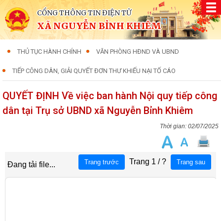
CỔNG THÔNG TIN ĐIỆN TỬ
XÃ NGUYỄN BỈNH KHIÊM
THỦ TỤC HÀNH CHÍNH
VĂN PHÒNG HĐND VÀ UBND
TIẾP CÔNG DÂN, GIẢI QUYẾT ĐƠN THƯ KHIẾU NẠI TỐ CÁO
QUYẾT ĐỊNH Về việc ban hành Nội quy tiếp công
dân tại Trụ sở UBND xã Nguyễn Bỉnh Khiêm
02/07/2025