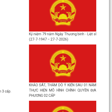
Kỷ niệm 79 năm Ngày Thương binh - Liệt sĩ
(27-7-1947 – 27-7-2026)
KHẢO SÁT, THĂM DÒ Ý KIẾN SAU 01 NĂM
THỰC HIỆN MÔ HÌNH CHÍNH QUYỀN ĐỊA
n 3 cấp.
PHƯƠNG 02 CẤP