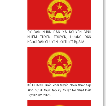
ỦY BAN NHÂN DÂN XÃ NGUYỄN BỈNH
KHIÊM TUYÊN TRUYỀN, HƯỚNG DẪN
NGƯỜI DÂN CHUYỂN ĐỔI THIẾT BỊ, SIM...
KẾ HOẠCH Triển khai tuyển chọn thực tập
sinh nữ đi thực tập kỹ thuật tại Nhật Bản
Đợt II năm 2026