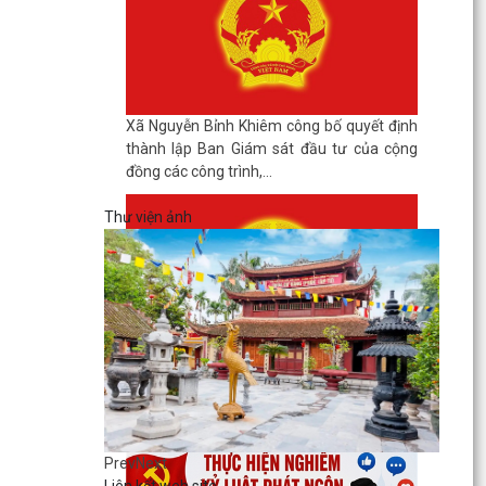
Xã Nguyễn Bỉnh Khiêm công bố quyết định
thành lập Ban Giám sát đầu tư của cộng
đồng các công trình,...
Thư viện ảnh
QUYẾT ĐỊNH Về việc ban hành Kế hoạch tổ
chức Hội thi Sáng tạo kỹ thuật thành phố
Hải Phòng lần thứ...
Prev
Next