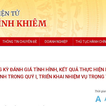
IỆN TỬ
ỈNH KHIÊM
THÔNG TIN CHUYÊN ĐỀ
DOANH NGHIỆP
THỦ TỤC HÀNH CHÍ
 KỲ ĐÁNH GIÁ TÌNH HÌNH, KẾT QUẢ THỰC HIỆN
NINH TRONG QUÝ I, TRIỂN KHAI NHIỆM VỤ TRỌNG