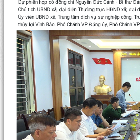
Dự phiên họp có đồng chí Nguyễn Đức Cảnh - Bí thư Đản
Chủ tịch UBND xã; đại diện Thường trực HĐND xã; đại 
Ủy viên UBND xã; Trung tâm dịch vụ sự nghiệp công; T
thủy lợi Vĩnh Bảo, Phó Chánh VP Đảng ủy, Phó Chánh V