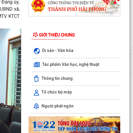
 Đảng ủy,
 UBND xã;
 MTV KTCT
GIỚI THIỆU CHUNG
Di sản - Văn hóa
Tác phẩm Văn học, nghệ thuật
Thông tin chung
Tổ chức bộ máy
Người phát ngôn
ỦY BAN NHÂN DÂN XÃ NGUYỄN BỈNH KHIÊM
TUYÊN TRUYỀN, HƯỚNG DẪN NGƯỜI DÂN
CHUYỂN ĐỔI THIẾT BỊ, SIM...
KẾ HOẠCH Triển khai tuyển chọn thực tập sinh