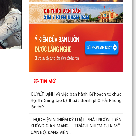
nữ đi thực tập kỹ thuật tại Nhật Bản Đợt II năm
2026
Kỷ niệm 79 năm Ngày Thương binh - Liệt sĩ (27-
7-1947 – 27-7-2026)
KHẢO SÁT, THĂM DÒ Ý KIẾN SAU 01 NĂM THỰC
HIỆN MÔ HÌNH CHÍNH QUYỀN ĐỊA PHƯƠNG 02
CẤP
Xã Nguyễn Bỉnh Khiêm công bố quyết định
thành lập Ban Giám sát đầu tư của cộng đồng
TIN MỚI
các công trình,...
QUYẾT ĐỊNH Về việc ban hành Kế hoạch tổ chức
Hội thi Sáng tạo kỹ thuật thành phố Hải Phòng
lần thứ...
THỰC HIỆN NGHIÊM KỶ LUẬT PHÁT NGÔN TRÊN
KHÔNG GIAN MẠNG – TRÁCH NHIỆM CỦA MỖI
CÁN BỘ, ĐẢNG VIÊN...