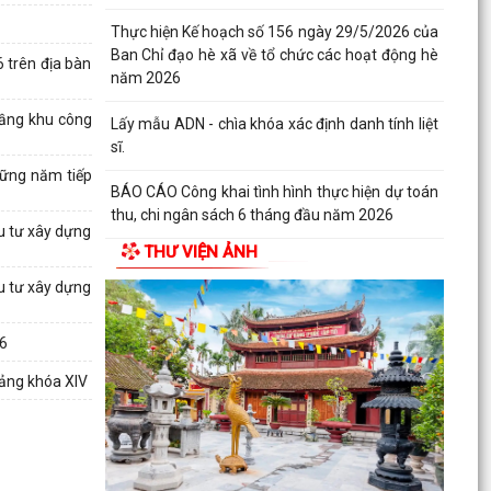
Thực hiện Kế hoạch số 156 ngày 29/5/2026 của
Ban Chỉ đạo hè xã về tổ chức các hoạt động hè
 trên địa bàn
năm 2026
tầng khu công
Lấy mẫu ADN - chìa khóa xác định danh tính liệt
sĩ.
hững năm tiếp
BÁO CÁO Công khai tình hình thực hiện dự toán
thu, chi ngân sách 6 tháng đầu năm 2026
ầu tư xây dựng
THƯ VIỆN ẢNH
CHỦ ĐỘNG ỨNG PHÓ BÃO SỐ 1 – BẢO VỆ SẢN
XUẤT LÚA VỤ MÙA 2026
ầu tư xây dựng
ĐẠI BIỂU HỘI ĐỒNG NHÂN DÂN KHÓA II, NHIỆM
26
KỲ 2026 -2031 TIẾP XÚC CỬ TRI CHUẨN BỊ KỲ
HỌP THƯỜNG LỆ...
Đảng khóa XIV
Công điện phòng chống bão số 1 (Bão
MAYSAK) và mưa lũ sau bão
THÔNG BÁO Lịch tiếp công dân định kỳ của Chủ