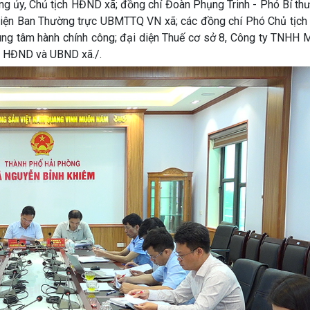
g ủy, Chủ tịch HĐND xã; đồng chí Đoàn Phụng Trinh - Phó Bí thư
diện Ban Thường trực UBMTTQ VN xã; các đồng chí Phó Chủ tịch
rung tâm hành chính công; đại diện Thuế cơ sở 8, Công ty TNHH
P HĐND và UBND xã./.