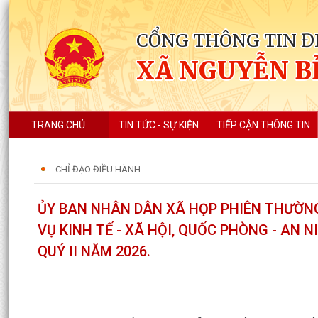
CỔNG THÔNG TIN Đ
XÃ NGUYỄN B
TRANG CHỦ
TIN TỨC - SỰ KIỆN
TIẾP CẬN THÔNG TIN
CHỈ ĐẠO ĐIỀU HÀNH
ỦY BAN NHÂN DÂN XÃ HỌP PHIÊN THƯỜNG
VỤ KINH TẾ - XÃ HỘI, QUỐC PHÒNG - AN 
QUÝ II NĂM 2026.