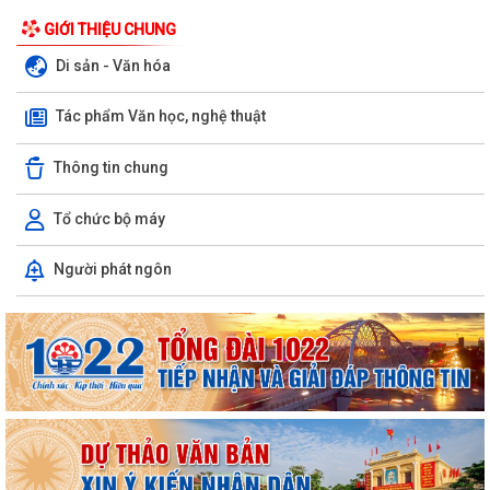
GIỚI THIỆU CHUNG
Di sản - Văn hóa
Tác phẩm Văn học, nghệ thuật
Thông tin chung
Tổ chức bộ máy
Người phát ngôn
ỦY BAN NHÂN DÂN XÃ NGUYỄN BỈNH KHIÊM TUYÊN TRUYỀN, HƯỚNG
DẪN NGƯỜI DÂN CHUYỂN ĐỔI THIẾT BỊ, SIM...
KẾ HOẠCH Triển khai tuyển chọn thực tập sinh nữ đi thực tập kỹ thuật