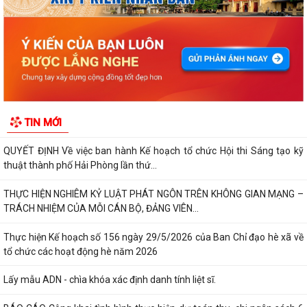
tại Nhật Bản Đợt II năm 2026
Kỷ niệm 79 năm Ngày Thương binh - Liệt sĩ (27-7-1947 – 27-7-2026)
KHẢO SÁT, THĂM DÒ Ý KIẾN SAU 01 NĂM THỰC HIỆN MÔ HÌNH CHÍNH
QUYỀN ĐỊA PHƯƠNG 02 CẤP
Xã Nguyễn Bỉnh Khiêm công bố quyết định thành lập Ban Giám sát đầu
TIN MỚI
tư của cộng đồng các công trình,...
QUYẾT ĐỊNH Về việc ban hành Kế hoạch tổ chức Hội thi Sáng tạo kỹ
thuật thành phố Hải Phòng lần thứ...
THỰC HIỆN NGHIÊM KỶ LUẬT PHÁT NGÔN TRÊN KHÔNG GIAN MẠNG –
TRÁCH NHIỆM CỦA MỖI CÁN BỘ, ĐẢNG VIÊN...
Thực hiện Kế hoạch số 156 ngày 29/5/2026 của Ban Chỉ đạo hè xã về
tổ chức các hoạt động hè năm 2026
Lấy mẫu ADN - chìa khóa xác định danh tính liệt sĩ.