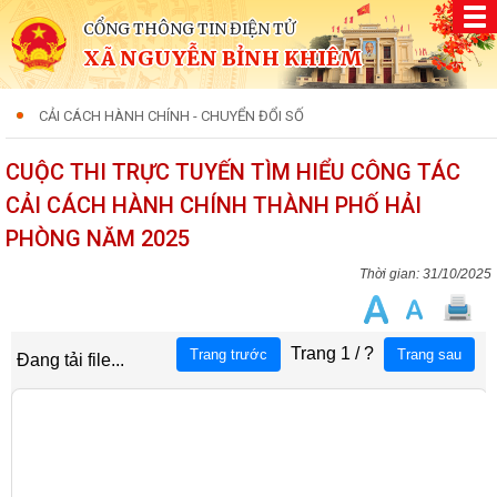
CỔNG THÔNG TIN ĐIỆN TỬ
XÃ NGUYỄN BỈNH KHIÊM
CẢI CÁCH HÀNH CHÍNH - CHUYỂN ĐỔI SỐ
CUỘC THI TRỰC TUYẾN TÌM HIỂU CÔNG TÁC
CẢI CÁCH HÀNH CHÍNH THÀNH PHỐ HẢI
PHÒNG NĂM 2025
31/10/2025