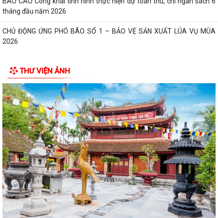
BÁO CÁO Công khai tình hình thực hiện dự toán thu, chi ngân sách 6
tháng đầu năm 2026
CHỦ ĐỘNG ỨNG PHÓ BÃO SỐ 1 – BẢO VỆ SẢN XUẤT LÚA VỤ MÙA
2026
ĐẠI BIỂU HỘI ĐỒNG NHÂN DÂN KHÓA II, NHIỆM KỲ 2026 -2031 TIẾP
THƯ VIỆN ẢNH
XÚC CỬ TRI CHUẨN BỊ KỲ HỌP THƯỜNG LỆ...
Công điện phòng chống bão số 1 (Bão MAYSAK) và mưa lũ sau bão
THÔNG BÁO Lịch tiếp công dân định kỳ của Chủ tịch Ủy ban nhân dân
xã Quý III, IV năm 2026
Bộ Chính trị tổ chức hội nghị toàn quốc sơ kết 1 năm vận hành mô hình
tổ chức tổng thể của hệ...
Luật sửa đổi bổ sung một số điều của Luật Tiếp công dân, luật khiếu
nại, luật tố cáo
Luật sửa đổi, bổ sung một số điều của Luật phòng chống tham nhũng