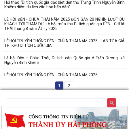
Hội thảo “Di tích quốc gia đặc biệt đền thờ Trạng Trình Nguyễn Bỉnh
Khiêm điểm du lịch văn hóa hấp dẫn”
LỄ HỘI ĐỀN - CHÙA THÁI NĂM 2025 ĐÓN GẦN 20 NGHÌN LƯỢT DU
KHÁCH TỚI THAM DỰ. Lễ hội mùa thu Di tích quốc gia ĐỀN - CHÙA
THÁI tháng 8 năm Ất Tỵ 2025...
LỄ HỘI TRUYỀN THỐNG ĐỀN - CHÙA THÁI NĂM 2025 - LAN TỎA GIÁ
TRỊ KHU DI TÍCH QUỐC GIA.
Lễ hội Đền – Chùa Thái, Di tích cấp Quốc gia ở Trấn Dương, xã
Nguyễn Bỉnh Khiêm
LỄ HỘI TRUYỀN THỐNG ĐỀN - CHÙA THÁI NĂM 2025
1
2