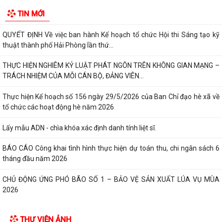
Xã Nguyễn Bỉnh Khiêm công bố quyết định thành lập Ban Giám sát đầu
TIN MỚI
tư của cộng đồng các công trình,...
QUYẾT ĐỊNH Về việc ban hành Kế hoạch tổ chức Hội thi Sáng tạo kỹ
thuật thành phố Hải Phòng lần thứ...
THỰC HIỆN NGHIÊM KỶ LUẬT PHÁT NGÔN TRÊN KHÔNG GIAN MẠNG –
TRÁCH NHIỆM CỦA MỖI CÁN BỘ, ĐẢNG VIÊN...
Thực hiện Kế hoạch số 156 ngày 29/5/2026 của Ban Chỉ đạo hè xã về
tổ chức các hoạt động hè năm 2026
Lấy mẫu ADN - chìa khóa xác định danh tính liệt sĩ.
BÁO CÁO Công khai tình hình thực hiện dự toán thu, chi ngân sách 6
tháng đầu năm 2026
CHỦ ĐỘNG ỨNG PHÓ BÃO SỐ 1 – BẢO VỆ SẢN XUẤT LÚA VỤ MÙA
2026
ĐẠI BIỂU HỘI ĐỒNG NHÂN DÂN KHÓA II, NHIỆM KỲ 2026 -2031 TIẾP
THƯ VIỆN ẢNH
XÚC CỬ TRI CHUẨN BỊ KỲ HỌP THƯỜNG LỆ...