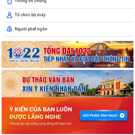
Thông tin chung
Tổ chức bộ máy
Người phát ngôn
ỦY BAN NHÂN DÂN XÃ NGUYỄN BỈNH KHIÊM TUYÊN TRUYỀN, HƯỚNG
DẪN NGƯỜI DÂN CHUYỂN ĐỔI THIẾT BỊ, SIM...
KẾ HOẠCH Triển khai tuyển chọn thực tập sinh nữ đi thực tập kỹ thuật
tại Nhật Bản Đợt II năm 2026
Kỷ niệm 79 năm Ngày Thương binh - Liệt sĩ (27-7-1947 – 27-7-2026)
KHẢO SÁT, THĂM DÒ Ý KIẾN SAU 01 NĂM THỰC HIỆN MÔ HÌNH CHÍNH
QUYỀN ĐỊA PHƯƠNG 02 CẤP