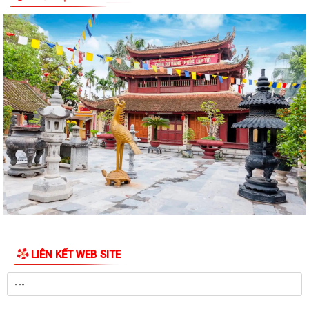
Công điện phòng chống bão số 1 (Bão MAYSAK) và mưa lũ sau bão
THÔNG BÁO Lịch tiếp công dân định kỳ của Chủ tịch Ủy ban nhân dân
xã Quý III, IV năm 2026
Bộ Chính trị tổ chức hội nghị toàn quốc sơ kết 1 năm vận hành mô hình
tổ chức tổng thể của hệ...
Luật sửa đổi bổ sung một số điều của Luật Tiếp công dân, luật khiếu
nại, luật tố cáo
Luật sửa đổi, bổ sung một số điều của Luật phòng chống tham nhũng
Chiến dịch “500 ngày đêm đẩy mạnh thực hiện tìm kiếm, quy tập và
xác định danh tính hài cốt liệt...
LIÊN KẾT WEB SITE
Kỷ niệm Ngày gia đình Việt Nam 28/6
KẾ HOẠCH Tiếp công dân của Chủ tịch Ủy ban nhân dân xã Quý III, IV
năm 2026