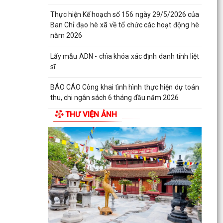
Thực hiện Kế hoạch số 156 ngày 29/5/2026 của
Ban Chỉ đạo hè xã về tổ chức các hoạt động hè
năm 2026
Lấy mẫu ADN - chìa khóa xác định danh tính liệt
sĩ.
BÁO CÁO Công khai tình hình thực hiện dự toán
thu, chi ngân sách 6 tháng đầu năm 2026
THƯ VIỆN ẢNH
CHỦ ĐỘNG ỨNG PHÓ BÃO SỐ 1 – BẢO VỆ SẢN
XUẤT LÚA VỤ MÙA 2026
ĐẠI BIỂU HỘI ĐỒNG NHÂN DÂN KHÓA II, NHIỆM
KỲ 2026 -2031 TIẾP XÚC CỬ TRI CHUẨN BỊ KỲ
HỌP THƯỜNG LỆ...
Công điện phòng chống bão số 1 (Bão
MAYSAK) và mưa lũ sau bão
THÔNG BÁO Lịch tiếp công dân định kỳ của Chủ