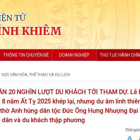
IỆN TỬ
ỈNH KHIÊM
THÔNG TIN CHUYÊN ĐỀ
DOANH NGHIỆP
THỦ TỤC HÀNH CHÍ
 VỰC VĂN HÓA, THỂ THAO VÀ DU LỊCH
ẦN 20 NGHÌN LƯỢT DU KHÁCH TỚI THAM DỰ. Lễ 
 8 năm Ất Tỵ 2025 khép lại, nhưng dư âm linh thiê
ng thờ Anh hùng dân tộc Đức Ông Hưng Nhượng Đạ
n dân và du khách thập phương