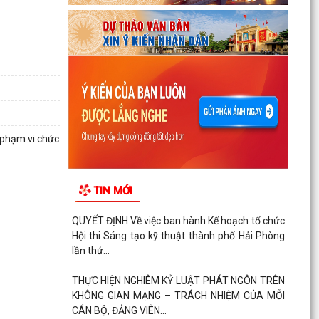
nữ đi thực tập kỹ thuật tại Nhật Bản Đợt II năm
2026
Kỷ niệm 79 năm Ngày Thương binh - Liệt sĩ (27-
7-1947 – 27-7-2026)
KHẢO SÁT, THĂM DÒ Ý KIẾN SAU 01 NĂM THỰC
HIỆN MÔ HÌNH CHÍNH QUYỀN ĐỊA PHƯƠNG 02
CẤP
 phạm vi chức
Xã Nguyễn Bỉnh Khiêm công bố quyết định
thành lập Ban Giám sát đầu tư của cộng đồng
TIN MỚI
các công trình,...
QUYẾT ĐỊNH Về việc ban hành Kế hoạch tổ chức
Hội thi Sáng tạo kỹ thuật thành phố Hải Phòng
lần thứ...
THỰC HIỆN NGHIÊM KỶ LUẬT PHÁT NGÔN TRÊN
KHÔNG GIAN MẠNG – TRÁCH NHIỆM CỦA MỖI
CÁN BỘ, ĐẢNG VIÊN...