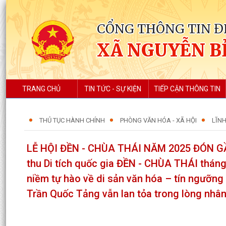
CỔNG THÔNG TIN Đ
XÃ NGUYỄN B
TRANG CHỦ
TIN TỨC - SỰ KIỆN
TIẾP CẬN THÔNG TIN
THỦ TỤC HÀNH CHÍNH
PHÒNG VĂN HÓA - XÃ HỘI
LĨNH
LỄ HỘI ĐỀN - CHÙA THÁI NĂM 2025 ĐÓN G
thu Di tích quốc gia ĐỀN - CHÙA THÁI tháng
niềm tự hào về di sản văn hóa – tín ngưỡ
Trần Quốc Tảng vẫn lan tỏa trong lòng nhâ