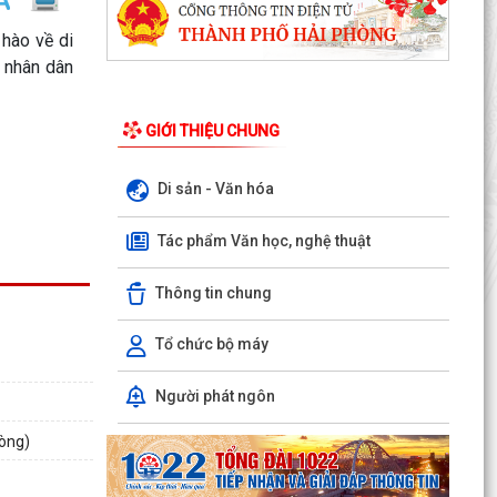
 hào về di
 nhân dân
GIỚI THIỆU CHUNG
Di sản - Văn hóa
Tác phẩm Văn học, nghệ thuật
Thông tin chung
Tổ chức bộ máy
Người phát ngôn
ỦY BAN NHÂN DÂN XÃ NGUYỄN BỈNH KHIÊM
TUYÊN TRUYỀN, HƯỚNG DẪN NGƯỜI DÂN
hòng)
CHUYỂN ĐỔI THIẾT BỊ, SIM...
KẾ HOẠCH Triển khai tuyển chọn thực tập sinh