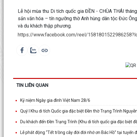
Lễ hội mùa thu Di tích quốc gia ĐỀN - CHÙA THÁI tháng
sản văn hóa – tín ngưỡng thờ Anh hùng dân tộc Đức Ôn
và du khách thập phương.
https://www.facebook.com/reel/1581801522986258?l
TIN LIÊN QUAN
Kỷ niệm Ngày gia đình Việt Nam 28/6
Quý I Khu di tích Quốc gia đặc biệt Đền thờ Trạng Trình Nguy
Du khách đến Đền Trạng Trình (Khu di tích quốc gia đặc biệt 
Lễ phát động “Tết trồng cây đời đời nhớ ơn Bác Hồ” tại tuyến