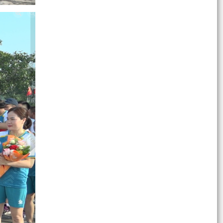
trên địa bàn...
Quyết định phê duyệt phương án tái định cư khi
Nhà nước thu hồi đát thực hiện Dự án đầu tư
xây dựng...
Quy chế về việc ban hành Quy chế bố thăm vị trí
lô đất tái định cư đối với các hộ gia đinh, cá
nhân...
Dự thảo NGHỊ QUYẾT Quy định nội dung chi,
mức chi kinh phí bảo đảm cho công tác xây
dựng văn bản...
Cuộc thi sáng tạo dành cho thanh thiếu niên nhi
đồng toàn quốc lần thứ 22 (năm 2026)
Hội nghị ký kết Quy chế phối hợp thực hiện
Chương trình kết nghĩa Đảng uỷ-HĐND-UBND-
UBMTTQ Việt Nam...