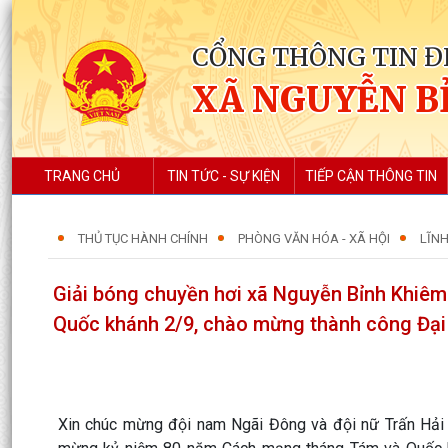
CỔNG THÔNG TIN Đ
XÃ NGUYỄN B
TRANG CHỦ
TIN TỨC - SỰ KIỆN
TIẾP CẬN THÔNG TIN
THỦ TỤC HÀNH CHÍNH
PHÒNG VĂN HÓA - XÃ HỘI
LĨNH
Giải bóng chuyền hơi xã Nguyễn Bỉnh Khi
Quốc khánh 2/9, chào mừng thành công Đại h
Xin chúc mừng đội nam Ngãi Đông và đội nữ Trấn Hải 