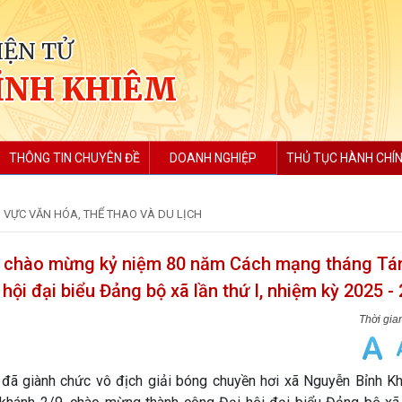
IỆN TỬ
ỈNH KHIÊM
THÔNG TIN CHUYÊN ĐỀ
DOANH NGHIỆP
THỦ TỤC HÀNH CHÍ
 VỰC VĂN HÓA, THỂ THAO VÀ DU LỊCH
êm chào mừng kỷ niệm 80 năm Cách mạng tháng Tá
ội đại biểu Đảng bộ xã lần thứ I, nhiệm kỳ 2025 -
đã giành chức vô địch giải bóng chuyền hơi xã Nguyễn Bỉnh K