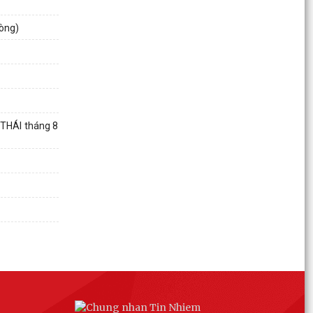
Kế hoạch triển khai sửa đổi luật Tiếp công dân,
hòng)
giải quyết khiếu nại tố cáo
QUYẾT ĐỊNH Về việc công bố công khai điều
chỉnh, bổ sung (lần 1) Kế hoạch đầu tư công
năm 2026 của...
THÔNG BÁO Về việc công khai Số điện thoại
THÁI tháng 8
đường dây nóng và trang Facebook tiếp nhận
thông tin phản...
Nghị định quy định chi tiết một số điều và biện
pháp tổ chức thi hành Luật Tiếp Công dân
Nghị định sưa đổi bổ sung một số điều của Nghị
Định 124/2020/NĐ-CP
THÔNG BÁO Số điện thoại đường dây nóng và
trang fanpage Facebook để tiếp nhận ý kiến
phản ánh, kiến...