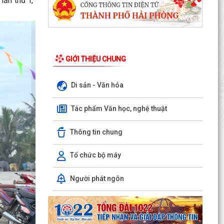
ần thứ I,
GIỚI THIỆU CHUNG
ỦY BAN NHÂN DÂN XÃ NGUYỄN BỈNH KHIÊM
Di sản - Văn hóa
TUYÊN TRUYỀN, HƯỚNG DẪN NGƯỜI DÂN
CHUYỂN ĐỔI THIẾT BỊ, SIM...
Tác phẩm Văn học, nghệ thuật
KẾ HOẠCH Triển khai tuyển chọn thực tập sinh
Thông tin chung
nữ đi thực tập kỹ thuật tại Nhật Bản Đợt II năm
2026
Tổ chức bộ máy
Kỷ niệm 79 năm Ngày Thương binh - Liệt sĩ (27-
7-1947 – 27-7-2026)
Người phát ngôn
KHẢO SÁT, THĂM DÒ Ý KIẾN SAU 01 NĂM THỰC
HIỆN MÔ HÌNH CHÍNH QUYỀN ĐỊA PHƯƠNG 02
CẤP