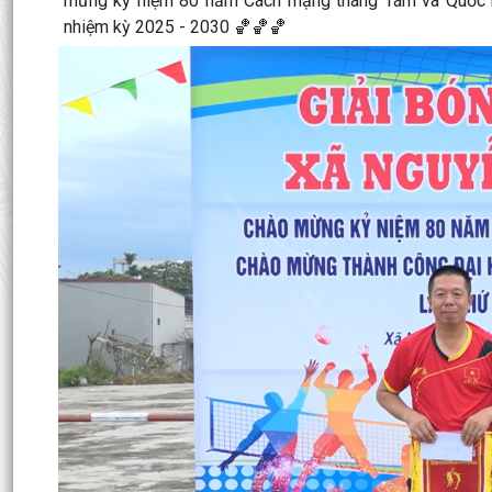
mừng kỷ niệm 80 năm Cách mạng tháng Tám và Quốc kh
nhiệm kỳ 2025 - 2030 🏀🏀🏀