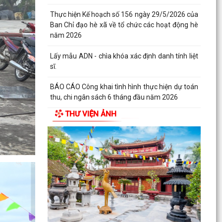
CHỦ ĐỘNG ỨNG PHÓ BÃO SỐ 1 – BẢO VỆ SẢN
XUẤT LÚA VỤ MÙA 2026
ĐẠI BIỂU HỘI ĐỒNG NHÂN DÂN KHÓA II, NHIỆM
KỲ 2026 -2031 TIẾP XÚC CỬ TRI CHUẨN BỊ KỲ
HỌP THƯỜNG LỆ...
Công điện phòng chống bão số 1 (Bão
MAYSAK) và mưa lũ sau bão
THƯ VIỆN ẢNH
THÔNG BÁO Lịch tiếp công dân định kỳ của Chủ
tịch Ủy ban nhân dân xã Quý III, IV năm 2026
Bộ Chính trị tổ chức hội nghị toàn quốc sơ kết 1
năm vận hành mô hình tổ chức tổng thể của
hệ...
Luật sửa đổi bổ sung một số điều của Luật Tiếp
công dân, luật khiếu nại, luật tố cáo