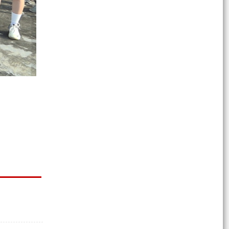
RỰC RỠ SẮC XANH TẠI ĐIỂM THI THPT NGUYỄN
BỈNH KHIÊM!
Lễ tuyên thệ chiến sĩ mới, thăm tặng quà cho 22
Tân binh con em xã Nguyễn Bỉnh Khiêm nhập
ngũ tại...
KẾ HOẠCH Điều chỉnh, bổ sung các chỉ tiêu,
nhiệm vụ về phát triển khoa học, công nghệ, đổi
mới sáng...
Thông báo kết quản xét duyệt tái định cư cho
các hộ có đất bị thu hồi thực hiện Dự án đầu tư
xây...
Nghị định Cơ sở dữ liệu quốc gia về tiếp công
dân, xử lý đơn, giải quyết khiếu nại tố cáo
KẾ HOẠCH Triển khai thi hành Luật sửa đổi, bổ
sung một số điều của Luật Tiếp công dân, Luật
Khiếu...