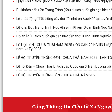
Quý I Khu di tích Quốc gia đặc biệt Đền thờ Trạng Trình Nguy
Du khách đến Đền Trạng Trình (Khu di tích quốc gia đặc biệt 
Lễ phát động “Tết trồng cây đời đời nhớ ơn Bác Hồ” tại tuyến
Lễ Khai Bút Trạng Trình Nguyễn Bình Khiêm Xuân Bính Ngọ 
Hội thảo “Di tích quốc gia đặc biệt đền thờ Trạng Trình Nguyễ
LỄ HỘI ĐỀN - CHÙA THÁI NĂM 2025 ĐÓN GẦN 20 NGHÌN LƯỢT 
năm Ất Tỵ 2025...
LỄ HỘI TRUYỀN THỐNG ĐỀN - CHÙA THÁI NĂM 2025 - LAN TỎA
Lễ hội Đền – Chùa Thái, Di tích cấp Quốc gia ở Trấn Dương, 
LỄ HỘI TRUYỀN THỐNG ĐỀN - CHÙA THÁI NĂM 2025
Cổng Thông tin điện tử Xã Nguy