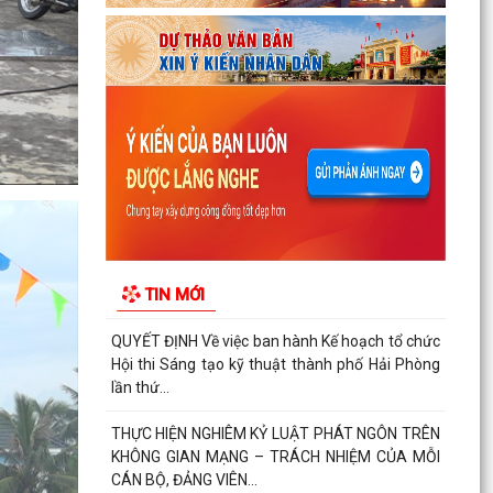
Xã Nguyễn Bỉnh Khiêm công bố quyết định
thành lập Ban Giám sát đầu tư của cộng đồng
các công trình,...
QUYẾT ĐỊNH Về việc ban hành Kế hoạch tổ chức
Hội thi Sáng tạo kỹ thuật thành phố Hải Phòng
lần thứ...
THỰC HIỆN NGHIÊM KỶ LUẬT PHÁT NGÔN TRÊN
KHÔNG GIAN MẠNG – TRÁCH NHIỆM CỦA MỖI
CÁN BỘ, ĐẢNG VIÊN...
TIN MỚI
Thực hiện Kế hoạch số 156 ngày 29/5/2026 của
Ban Chỉ đạo hè xã về tổ chức các hoạt động hè
năm 2026
Lấy mẫu ADN - chìa khóa xác định danh tính liệt
sĩ.
BÁO CÁO Công khai tình hình thực hiện dự toán
thu, chi ngân sách 6 tháng đầu năm 2026