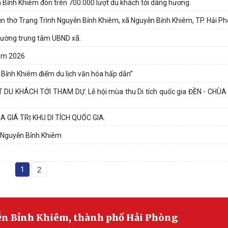
ễn Bỉnh Khiêm đón trên 700.000 lượt du khách tới dâng hương.
đền thờ Trạng Trình Nguyễn Bỉnh Khiêm, xã Nguyễn Bỉnh Khiêm, TP. Hải P
 đường trung tâm UBND xã.
Năm 2026
n Bỉnh Khiêm điểm du lịch văn hóa hấp dẫn”
DU KHÁCH TỚI THAM DỰ. Lễ hội mùa thu Di tích quốc gia ĐỀN - CHÙA 
 GIÁ TRỊ KHU DI TÍCH QUỐC GIA.
xã Nguyễn Bỉnh Khiêm
1
2
ễn Bỉnh Khiêm, thành phố Hải Phòng