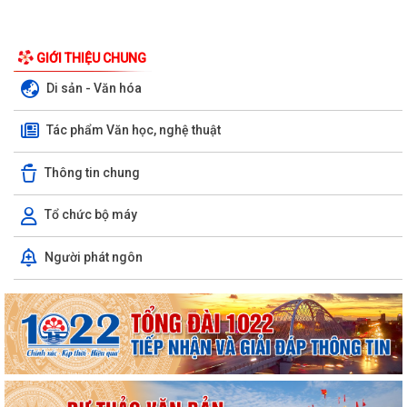
GIỚI THIỆU CHUNG
Di sản - Văn hóa
Tác phẩm Văn học, nghệ thuật
Thông tin chung
Tổ chức bộ máy
Người phát ngôn
ỦY BAN NHÂN DÂN XÃ NGUYỄN BỈNH KHIÊM TUYÊN TRUYỀN, HƯỚNG
DẪN NGƯỜI DÂN CHUYỂN ĐỔI THIẾT BỊ, SIM...