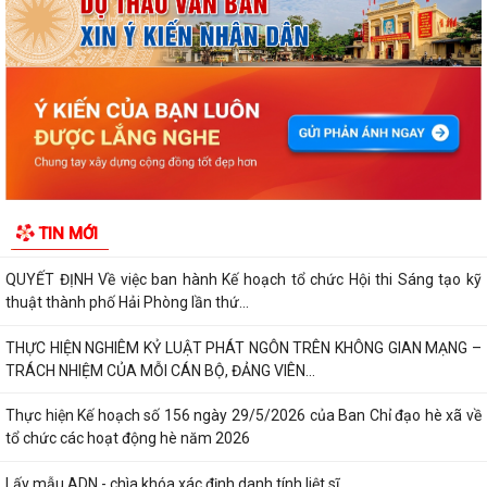
KẾ HOẠCH Triển khai tuyển chọn thực tập sinh nữ đi thực tập kỹ thuật
tại Nhật Bản Đợt II năm 2026
Kỷ niệm 79 năm Ngày Thương binh - Liệt sĩ (27-7-1947 – 27-7-2026)
KHẢO SÁT, THĂM DÒ Ý KIẾN SAU 01 NĂM THỰC HIỆN MÔ HÌNH CHÍNH
QUYỀN ĐỊA PHƯƠNG 02 CẤP
Xã Nguyễn Bỉnh Khiêm công bố quyết định thành lập Ban Giám sát đầu
TIN MỚI
tư của cộng đồng các công trình,...
QUYẾT ĐỊNH Về việc ban hành Kế hoạch tổ chức Hội thi Sáng tạo kỹ
thuật thành phố Hải Phòng lần thứ...
THỰC HIỆN NGHIÊM KỶ LUẬT PHÁT NGÔN TRÊN KHÔNG GIAN MẠNG –
TRÁCH NHIỆM CỦA MỖI CÁN BỘ, ĐẢNG VIÊN...
Thực hiện Kế hoạch số 156 ngày 29/5/2026 của Ban Chỉ đạo hè xã về
tổ chức các hoạt động hè năm 2026
Lấy mẫu ADN - chìa khóa xác định danh tính liệt sĩ.