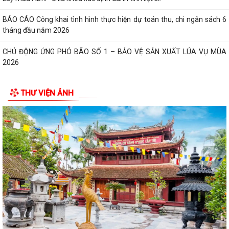
BÁO CÁO Công khai tình hình thực hiện dự toán thu, chi ngân sách 6
tháng đầu năm 2026
CHỦ ĐỘNG ỨNG PHÓ BÃO SỐ 1 – BẢO VỆ SẢN XUẤT LÚA VỤ MÙA
2026
ĐẠI BIỂU HỘI ĐỒNG NHÂN DÂN KHÓA II, NHIỆM KỲ 2026 -2031 TIẾP
THƯ VIỆN ẢNH
XÚC CỬ TRI CHUẨN BỊ KỲ HỌP THƯỜNG LỆ...
Công điện phòng chống bão số 1 (Bão MAYSAK) và mưa lũ sau bão
THÔNG BÁO Lịch tiếp công dân định kỳ của Chủ tịch Ủy ban nhân dân
xã Quý III, IV năm 2026
Bộ Chính trị tổ chức hội nghị toàn quốc sơ kết 1 năm vận hành mô hình
tổ chức tổng thể của hệ...
Luật sửa đổi bổ sung một số điều của Luật Tiếp công dân, luật khiếu
nại, luật tố cáo