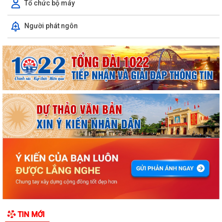
Tổ chức bộ máy
Người phát ngôn
ỦY BAN NHÂN DÂN XÃ NGUYỄN BỈNH KHIÊM TUYÊN TRUYỀN, HƯỚNG
DẪN NGƯỜI DÂN CHUYỂN ĐỔI THIẾT BỊ, SIM...
KẾ HOẠCH Triển khai tuyển chọn thực tập sinh nữ đi thực tập kỹ thuật
tại Nhật Bản Đợt II năm 2026
Kỷ niệm 79 năm Ngày Thương binh - Liệt sĩ (27-7-1947 – 27-7-2026)
KHẢO SÁT, THĂM DÒ Ý KIẾN SAU 01 NĂM THỰC HIỆN MÔ HÌNH CHÍNH
QUYỀN ĐỊA PHƯƠNG 02 CẤP
Xã Nguyễn Bỉnh Khiêm công bố quyết định thành lập Ban Giám sát đầu
TIN MỚI
tư của cộng đồng các công trình,...