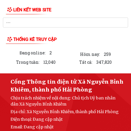
THÔNG BÁO Lịch tiếp công dân định kỳ của Chủ tịch Ủy ban nhân dân
xã Quý III, IV năm 2026
Bộ Chính trị tổ chức hội nghị toàn quốc sơ kết 1 năm vận hành mô hình
tổ chức tổng thể của hệ...
Luật sửa đổi bổ sung một số điều của Luật Tiếp công dân, luật khiếu
nại, luật tố cáo
Luật sửa đổi, bổ sung một số điều của Luật phòng chống tham nhũng
Chiến dịch “500 ngày đêm đẩy mạnh thực hiện tìm kiếm, quy tập và
xác định danh tính hài cốt liệt...
LIÊN KẾT WEB SITE
Kỷ niệm Ngày gia đình Việt Nam 28/6
KẾ HOẠCH Tiếp công dân của Chủ tịch Ủy ban nhân dân xã Quý III, IV
năm 2026
THỐNG KÊ TRUY CẬP
Tổ chức chi trả tiền bồi thường, hỗ trợ GPMB cho 100 hộ dân (đợt 1)