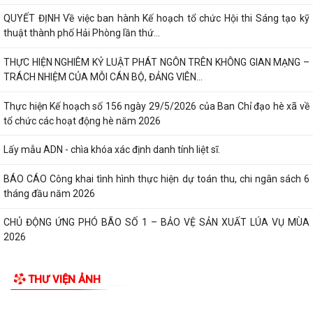
QUYẾT ĐỊNH Về việc ban hành Kế hoạch tổ chức Hội thi Sáng tạo kỹ
thuật thành phố Hải Phòng lần thứ...
THỰC HIỆN NGHIÊM KỶ LUẬT PHÁT NGÔN TRÊN KHÔNG GIAN MẠNG –
TRÁCH NHIỆM CỦA MỖI CÁN BỘ, ĐẢNG VIÊN...
Thực hiện Kế hoạch số 156 ngày 29/5/2026 của Ban Chỉ đạo hè xã về
tổ chức các hoạt động hè năm 2026
Lấy mẫu ADN - chìa khóa xác định danh tính liệt sĩ.
BÁO CÁO Công khai tình hình thực hiện dự toán thu, chi ngân sách 6
tháng đầu năm 2026
CHỦ ĐỘNG ỨNG PHÓ BÃO SỐ 1 – BẢO VỆ SẢN XUẤT LÚA VỤ MÙA
2026
ĐẠI BIỂU HỘI ĐỒNG NHÂN DÂN KHÓA II, NHIỆM KỲ 2026 -2031 TIẾP
THƯ VIỆN ẢNH
XÚC CỬ TRI CHUẨN BỊ KỲ HỌP THƯỜNG LỆ...
Công điện phòng chống bão số 1 (Bão MAYSAK) và mưa lũ sau bão