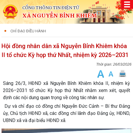
CỔNG THÔNG TIN ĐIỆN TỬ
XÃ NGUYỄN BỈNH KHIÊM
CHỈ ĐẠO ĐIỀU HÀNH
Hội đồng nhân dân xã Nguyễn Bỉnh Khiêm khóa
II tổ chức Kỳ họp thứ Nhất, nhiệm kỳ 2026–2031
26/03/2026
Sáng 26/3, HĐND xã Nguyễn Bỉnh Khiêm khóa II, nhiệm kỳ
2026–2031 tổ chức Kỳ họp thứ Nhất nhằm xem xét, quyết
định các nội dung quan trọng về công tác nhân sự.
Dự và chỉ đạo có đồng chí Nguyễn Đức Cảnh – Bí thư Đảng
ủy, Chủ tịch HĐND xã, các đồng chí lãnh đạo Đảng ủy, HĐND,
UBND xã và đại biểu HĐND xã.