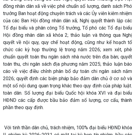
đồng nhân dân xã về việc phê chuẩn số lượng, danh sách Phó
trưởng Ban hoạt động chuyên trách và các Ủy viên kiêm nhiệm
của các Ban Hội đồng nhân dân xã; Nghị quyết thành lập các
Tổ đại biểu và phân công Tổ trưởng, Tổ phó các Tổ đại biểu
Hội đồng nhân dân xã khóa 2; thảo luận và thông qua Nghị
quyết về nội quy, quy chế hoạt động, cũng như kế hoạch tổ
chức các kỳ họp thường lệ trong năm 2026; xem xét, phê
chuẩn quyết toán thu ngân sách nhà nước trên địa bàn; quyết
toán thu, chi ngân sách địa phương năm 2025; thảo luận báo
cáo về việc điều chỉnh phân bổ dự toán chi ngân sách năm
2026; quyết định các biện pháp bảo đảm dân chủ ở cơ sở và
một số nội dung quan trọng khác theo quy định của pháp luật.
toàn dân. Số lượng đại biểu Quốc hội khóa XVI và đại biểu
HĐND các cấp được bầu bảo đảm số lượng, cơ cấu, thành
phần theo quy định.
Với tinh thần dân chủ, trách nhiệm, 100% đại biểu HĐND khóa
II, nhiệm kỳ 2026-2031 có mặt tại kỳ họp tín nhiệm, bầu các