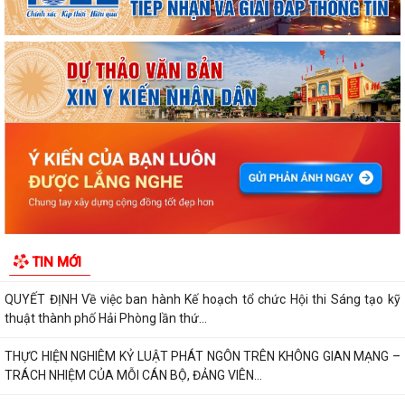
ỦY BAN NHÂN DÂN XÃ NGUYỄN BỈNH KHIÊM TUYÊN TRUYỀN, HƯỚNG
DẪN NGƯỜI DÂN CHUYỂN ĐỔI THIẾT BỊ, SIM...
KẾ HOẠCH Triển khai tuyển chọn thực tập sinh nữ đi thực tập kỹ thuật
tại Nhật Bản Đợt II năm 2026
Kỷ niệm 79 năm Ngày Thương binh - Liệt sĩ (27-7-1947 – 27-7-2026)
KHẢO SÁT, THĂM DÒ Ý KIẾN SAU 01 NĂM THỰC HIỆN MÔ HÌNH CHÍNH
QUYỀN ĐỊA PHƯƠNG 02 CẤP
Xã Nguyễn Bỉnh Khiêm công bố quyết định thành lập Ban Giám sát đầu
TIN MỚI
tư của cộng đồng các công trình,...
QUYẾT ĐỊNH Về việc ban hành Kế hoạch tổ chức Hội thi Sáng tạo kỹ
thuật thành phố Hải Phòng lần thứ...
THỰC HIỆN NGHIÊM KỶ LUẬT PHÁT NGÔN TRÊN KHÔNG GIAN MẠNG –
TRÁCH NHIỆM CỦA MỖI CÁN BỘ, ĐẢNG VIÊN...