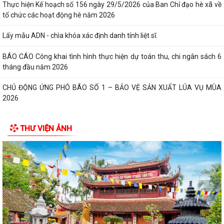
Thực hiện Kế hoạch số 156 ngày 29/5/2026 của Ban Chỉ đạo hè xã về
tổ chức các hoạt động hè năm 2026
Lấy mẫu ADN - chìa khóa xác định danh tính liệt sĩ.
BÁO CÁO Công khai tình hình thực hiện dự toán thu, chi ngân sách 6
tháng đầu năm 2026
CHỦ ĐỘNG ỨNG PHÓ BÃO SỐ 1 – BẢO VỆ SẢN XUẤT LÚA VỤ MÙA
2026
ĐẠI BIỂU HỘI ĐỒNG NHÂN DÂN KHÓA II, NHIỆM KỲ 2026 -2031 TIẾP
THƯ VIỆN ẢNH
XÚC CỬ TRI CHUẨN BỊ KỲ HỌP THƯỜNG LỆ...
Công điện phòng chống bão số 1 (Bão MAYSAK) và mưa lũ sau bão
THÔNG BÁO Lịch tiếp công dân định kỳ của Chủ tịch Ủy ban nhân dân
xã Quý III, IV năm 2026
Bộ Chính trị tổ chức hội nghị toàn quốc sơ kết 1 năm vận hành mô hình
tổ chức tổng thể của hệ...