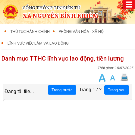
CỔNG THÔNG TIN ĐIỆN TỬ
XÃ NGUYỄN BỈNH KHIÊM
THỦ TỤC HÀNH CHÍNH
PHÒNG VĂN HÓA - XÃ HỘI
LĨNH VỰC VIỆC LÀM VÀ LAO ĐỘNG
Danh mục TTHC lĩnh vực lao động, tiền lương
10/07/2025