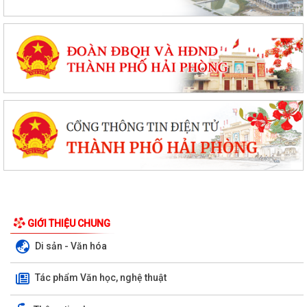
GIỚI THIỆU CHUNG
Di sản - Văn hóa
Tác phẩm Văn học, nghệ thuật
ỦY BAN NHÂN DÂN XÃ NGUYỄN BỈNH KHIÊM TUYÊN TRUYỀN, HƯỚNG
DẪN NGƯỜI DÂN CHUYỂN ĐỔI THIẾT BỊ, SIM...