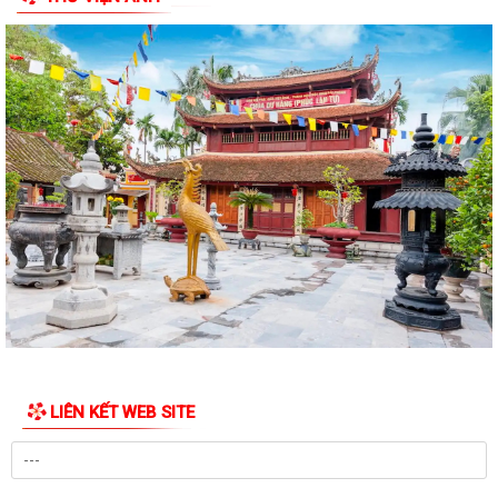
Luật sửa đổi, bổ sung một số điều của Luật phòng chống tham nhũng
Chiến dịch “500 ngày đêm đẩy mạnh thực hiện tìm kiếm, quy tập và
xác định danh tính hài cốt liệt...
Kỷ niệm Ngày gia đình Việt Nam 28/6
KẾ HOẠCH Tiếp công dân của Chủ tịch Ủy ban nhân dân xã Quý III, IV
năm 2026
Tổ chức chi trả tiền bồi thường, hỗ trợ GPMB cho 100 hộ dân (đợt 1)
thực hiện Dự án Khu Công nghiệp...
Dự thảo chứng thư khu B Dự án đầu tư kinh doanh kết cấu hạ tầng xây
dựng và kinh doanh kết cấ hạ...
QUYẾT ĐỊNH Ban hành Kế hoạch kiểm tra công tác cải cách hành
LIÊN KẾT WEB SITE
chính nhà nước năm 2026 trên địa bàn...
Quyết định phê duyệt phương án tái định cư khi Nhà nước thu hồi đát
thực hiện Dự án đầu tư xây dựng...