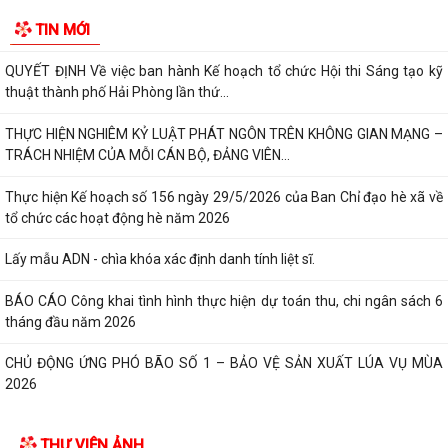
Lấy mẫu ADN - chìa khóa xác định danh tính liệt sĩ.
TIN MỚI
BÁO CÁO Công khai tình hình thực hiện dự toán thu, chi ngân sách 6
tháng đầu năm 2026
CHỦ ĐỘNG ỨNG PHÓ BÃO SỐ 1 – BẢO VỆ SẢN XUẤT LÚA VỤ MÙA
2026
ĐẠI BIỂU HỘI ĐỒNG NHÂN DÂN KHÓA II, NHIỆM KỲ 2026 -2031 TIẾP
XÚC CỬ TRI CHUẨN BỊ KỲ HỌP THƯỜNG LỆ...
Công điện phòng chống bão số 1 (Bão MAYSAK) và mưa lũ sau bão
THÔNG BÁO Lịch tiếp công dân định kỳ của Chủ tịch Ủy ban nhân dân
xã Quý III, IV năm 2026
Bộ Chính trị tổ chức hội nghị toàn quốc sơ kết 1 năm vận hành mô hình
tổ chức tổng thể của hệ...
Luật sửa đổi bổ sung một số điều của Luật Tiếp công dân, luật khiếu
nại, luật tố cáo
THƯ VIỆN ẢNH