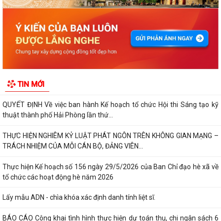
tại Nhật Bản Đợt II năm 2026
Kỷ niệm 79 năm Ngày Thương binh - Liệt sĩ (27-7-1947 – 27-7-2026)
KHẢO SÁT, THĂM DÒ Ý KIẾN SAU 01 NĂM THỰC HIỆN MÔ HÌNH CHÍNH
QUYỀN ĐỊA PHƯƠNG 02 CẤP
Xã Nguyễn Bỉnh Khiêm công bố quyết định thành lập Ban Giám sát đầu
TIN MỚI
tư của cộng đồng các công trình,...
QUYẾT ĐỊNH Về việc ban hành Kế hoạch tổ chức Hội thi Sáng tạo kỹ
thuật thành phố Hải Phòng lần thứ...
THỰC HIỆN NGHIÊM KỶ LUẬT PHÁT NGÔN TRÊN KHÔNG GIAN MẠNG –
TRÁCH NHIỆM CỦA MỖI CÁN BỘ, ĐẢNG VIÊN...
Thực hiện Kế hoạch số 156 ngày 29/5/2026 của Ban Chỉ đạo hè xã về
tổ chức các hoạt động hè năm 2026
Lấy mẫu ADN - chìa khóa xác định danh tính liệt sĩ.
BÁO CÁO Công khai tình hình thực hiện dự toán thu, chi ngân sách 6