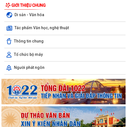
GIỚI THIỆU CHUNG
Di sản - Văn hóa
Tác phẩm Văn học, nghệ thuật
Thông tin chung
Tổ chức bộ máy
Người phát ngôn
ỦY BAN NHÂN DÂN XÃ NGUYỄN BỈNH KHIÊM TUYÊN TRUYỀN, HƯỚNG
DẪN NGƯỜI DÂN CHUYỂN ĐỔI THIẾT BỊ, SIM...
KẾ HOẠCH Triển khai tuyển chọn thực tập sinh nữ đi thực tập kỹ thuật