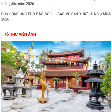
tháng đầu năm 2026
CHỦ ĐỘNG ỨNG PHÓ BÃO SỐ 1 – BẢO VỆ SẢN XUẤT LÚA VỤ MÙA
2026
ĐẠI BIỂU HỘI ĐỒNG NHÂN DÂN KHÓA II, NHIỆM KỲ 2026 -2031 TIẾP
THƯ VIỆN ẢNH
XÚC CỬ TRI CHUẨN BỊ KỲ HỌP THƯỜNG LỆ...
Công điện phòng chống bão số 1 (Bão MAYSAK) và mưa lũ sau bão
THÔNG BÁO Lịch tiếp công dân định kỳ của Chủ tịch Ủy ban nhân dân
xã Quý III, IV năm 2026
Bộ Chính trị tổ chức hội nghị toàn quốc sơ kết 1 năm vận hành mô hình
tổ chức tổng thể của hệ...
Luật sửa đổi bổ sung một số điều của Luật Tiếp công dân, luật khiếu
nại, luật tố cáo
Luật sửa đổi, bổ sung một số điều của Luật phòng chống tham nhũng