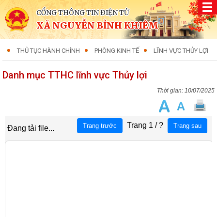
CỔNG THÔNG TIN ĐIỆN TỬ
XÃ NGUYỄN BỈNH KHIÊM
THỦ TỤC HÀNH CHÍNH
PHÒNG KINH TẾ
LĨNH VỰC THỦY LỢI
Danh mục TTHC lĩnh vực Thủy lợi
10/07/2025