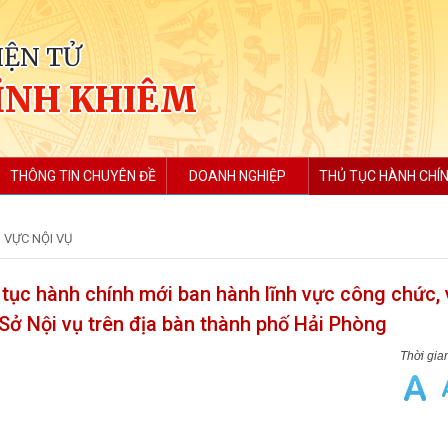
IỆN TỬ
ỈNH KHIÊM
THÔNG TIN CHUYÊN ĐỀ
DOANH NGHIỆP
THỦ TỤC HÀNH CHÍ
 VỰC NỘI VỤ
ục hành chính mới ban hành lĩnh vực công chức, 
Sở Nội vụ trên địa bàn thành phố Hải Phòng