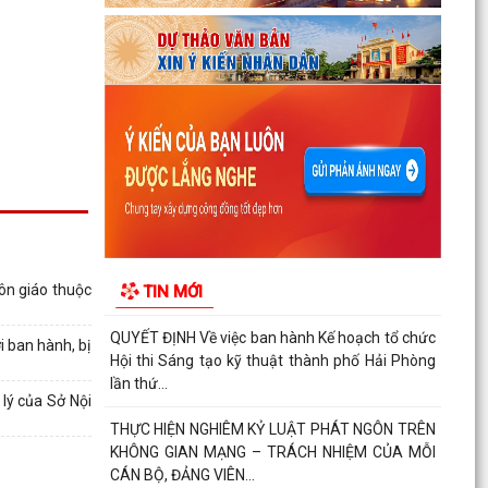
nữ đi thực tập kỹ thuật tại Nhật Bản Đợt II năm
2026
Kỷ niệm 79 năm Ngày Thương binh - Liệt sĩ (27-
7-1947 – 27-7-2026)
KHẢO SÁT, THĂM DÒ Ý KIẾN SAU 01 NĂM THỰC
HIỆN MÔ HÌNH CHÍNH QUYỀN ĐỊA PHƯƠNG 02
CẤP
Xã Nguyễn Bỉnh Khiêm công bố quyết định
thành lập Ban Giám sát đầu tư của cộng đồng
tôn giáo thuộc
TIN MỚI
các công trình,...
QUYẾT ĐỊNH Về việc ban hành Kế hoạch tổ chức
 ban hành, bị
Hội thi Sáng tạo kỹ thuật thành phố Hải Phòng
lần thứ...
lý của Sở Nội
THỰC HIỆN NGHIÊM KỶ LUẬT PHÁT NGÔN TRÊN
KHÔNG GIAN MẠNG – TRÁCH NHIỆM CỦA MỖI
CÁN BỘ, ĐẢNG VIÊN...