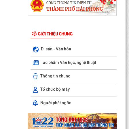
GIỚI THIỆU CHUNG
Di sản - Văn hóa
Tác phẩm Văn học, nghệ thuật
Thông tin chung
Tổ chức bộ máy
Người phát ngôn
ỦY BAN NHÂN DÂN XÃ NGUYỄN BỈNH KHIÊM
TUYÊN TRUYỀN, HƯỚNG DẪN NGƯỜI DÂN
CHUYỂN ĐỔI THIẾT BỊ, SIM...
KẾ HOẠCH Triển khai tuyển chọn thực tập sinh