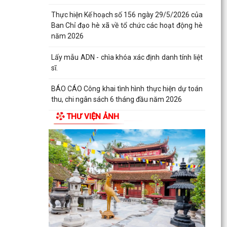
Thực hiện Kế hoạch số 156 ngày 29/5/2026 của
Ban Chỉ đạo hè xã về tổ chức các hoạt động hè
năm 2026
Lấy mẫu ADN - chìa khóa xác định danh tính liệt
sĩ.
BÁO CÁO Công khai tình hình thực hiện dự toán
thu, chi ngân sách 6 tháng đầu năm 2026
THƯ VIỆN ẢNH
CHỦ ĐỘNG ỨNG PHÓ BÃO SỐ 1 – BẢO VỆ SẢN
XUẤT LÚA VỤ MÙA 2026
ĐẠI BIỂU HỘI ĐỒNG NHÂN DÂN KHÓA II, NHIỆM
KỲ 2026 -2031 TIẾP XÚC CỬ TRI CHUẨN BỊ KỲ
HỌP THƯỜNG LỆ...
Công điện phòng chống bão số 1 (Bão
MAYSAK) và mưa lũ sau bão
THÔNG BÁO Lịch tiếp công dân định kỳ của Chủ