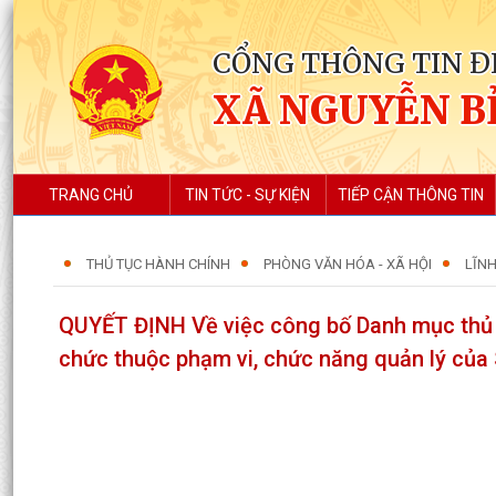
CỔNG THÔNG TIN Đ
XÃ NGUYỄN B
TRANG CHỦ
TIN TỨC - SỰ KIỆN
TIẾP CẬN THÔNG TIN
THỦ TỤC HÀNH CHÍNH
PHÒNG VĂN HÓA - XÃ HỘI
LĨNH
QUYẾT ĐỊNH Về việc công bố Danh mục thủ t
chức thuộc phạm vi, chức năng quản lý của 