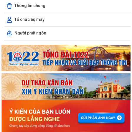
Thông tin chung
Tổ chức bộ máy
Người phát ngôn
ỦY BAN NHÂN DÂN XÃ NGUYỄN BỈNH KHIÊM TUYÊN TRUYỀN, HƯỚNG
DẪN NGƯỜI DÂN CHUYỂN ĐỔI THIẾT BỊ, SIM...
Công văn tuyên truyền phòng ngừa, ứng phó với các đe dọa an ninh
phi truyền thống
KẾ HOẠCH Triển khai tuyển chọn thực tập sinh nữ đi thực tập kỹ thuật
tại Nhật Bản Đợt II năm 2026
Kỷ niệm 79 năm Ngày Thương binh - Liệt sĩ (27-7-1947 – 27-7-2026)