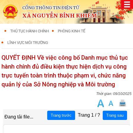
CỔNG THÔNG TIN ĐIỆN TỬ
XÃ NGUYỄN BỈNH KHIÊM
THỦ TỤC HÀNH CHÍNH
PHÒNG KINH TẾ
LĨNH VỰC MÔI TRƯỜNG
QUYẾT ĐỊNH Về việc công bố Danh mục thủ tục
hành chính đủ điều kiện thực hiện dịch vụ công
trực tuyến toàn trình thuộc phạm vi, chức năng
quản lý của Sở Nông nghiệp và Môi trường
09/10/2025