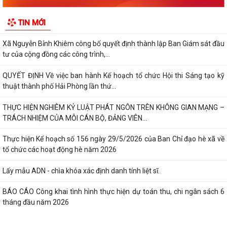
KHẢO SÁT, THĂM DÒ Ý KIẾN SAU 01 NĂM THỰC HIỆN MÔ HÌNH CHÍNH
TIN MỚI
QUYỀN ĐỊA PHƯƠNG 02 CẤP
Xã Nguyễn Bỉnh Khiêm công bố quyết định thành lập Ban Giám sát đầu
tư của cộng đồng các công trình,...
QUYẾT ĐỊNH Về việc ban hành Kế hoạch tổ chức Hội thi Sáng tạo kỹ
thuật thành phố Hải Phòng lần thứ...
THỰC HIỆN NGHIÊM KỶ LUẬT PHÁT NGÔN TRÊN KHÔNG GIAN MẠNG –
TRÁCH NHIỆM CỦA MỖI CÁN BỘ, ĐẢNG VIÊN...
Thực hiện Kế hoạch số 156 ngày 29/5/2026 của Ban Chỉ đạo hè xã về
tổ chức các hoạt động hè năm 2026
Lấy mẫu ADN - chìa khóa xác định danh tính liệt sĩ.
BÁO CÁO Công khai tình hình thực hiện dự toán thu, chi ngân sách 6
tháng đầu năm 2026
CHỦ ĐỘNG ỨNG PHÓ BÃO SỐ 1 – BẢO VỆ SẢN XUẤT LÚA VỤ MÙA