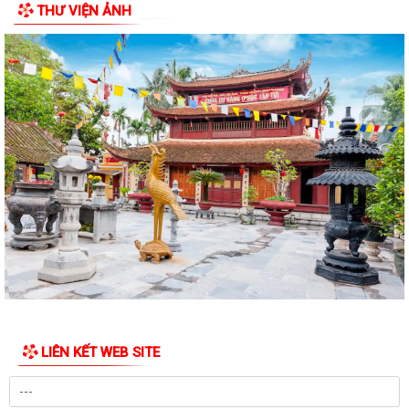
THƯ VIỆN ẢNH
2026
ĐẠI BIỂU HỘI ĐỒNG NHÂN DÂN KHÓA II, NHIỆM KỲ 2026 -2031 TIẾP
XÚC CỬ TRI CHUẨN BỊ KỲ HỌP THƯỜNG LỆ...
Công điện phòng chống bão số 1 (Bão MAYSAK) và mưa lũ sau bão
THÔNG BÁO Lịch tiếp công dân định kỳ của Chủ tịch Ủy ban nhân dân
xã Quý III, IV năm 2026
Bộ Chính trị tổ chức hội nghị toàn quốc sơ kết 1 năm vận hành mô hình
tổ chức tổng thể của hệ...
Luật sửa đổi bổ sung một số điều của Luật Tiếp công dân, luật khiếu
nại, luật tố cáo
Luật sửa đổi, bổ sung một số điều của Luật phòng chống tham nhũng
LIÊN KẾT WEB SITE
Chiến dịch “500 ngày đêm đẩy mạnh thực hiện tìm kiếm, quy tập và
xác định danh tính hài cốt liệt...