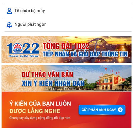
Tổ chức bộ máy
Người phát ngôn
ỦY BAN NHÂN DÂN XÃ NGUYỄN BỈNH KHIÊM TUYÊN TRUYỀN, HƯỚNG
DẪN NGƯỜI DÂN CHUYỂN ĐỔI THIẾT BỊ, SIM...
KẾ HOẠCH Triển khai tuyển chọn thực tập sinh nữ đi thực tập kỹ thuật
tại Nhật Bản Đợt II năm 2026
Kỷ niệm 79 năm Ngày Thương binh - Liệt sĩ (27-7-1947 – 27-7-2026)
KHẢO SÁT, THĂM DÒ Ý KIẾN SAU 01 NĂM THỰC HIỆN MÔ HÌNH CHÍNH
QUYỀN ĐỊA PHƯƠNG 02 CẤP
Xã Nguyễn Bỉnh Khiêm công bố quyết định thành lập Ban Giám sát đầu