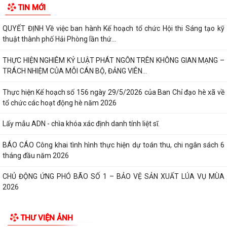
TIN MỚI
tư của cộng đồng các công trình,...
QUYẾT ĐỊNH Về việc ban hành Kế hoạch tổ chức Hội thi Sáng tạo kỹ
thuật thành phố Hải Phòng lần thứ...
THỰC HIỆN NGHIÊM KỶ LUẬT PHÁT NGÔN TRÊN KHÔNG GIAN MẠNG –
TRÁCH NHIỆM CỦA MỖI CÁN BỘ, ĐẢNG VIÊN...
Thực hiện Kế hoạch số 156 ngày 29/5/2026 của Ban Chỉ đạo hè xã về
tổ chức các hoạt động hè năm 2026
Lấy mẫu ADN - chìa khóa xác định danh tính liệt sĩ.
BÁO CÁO Công khai tình hình thực hiện dự toán thu, chi ngân sách 6
tháng đầu năm 2026
CHỦ ĐỘNG ỨNG PHÓ BÃO SỐ 1 – BẢO VỆ SẢN XUẤT LÚA VỤ MÙA
2026
ĐẠI BIỂU HỘI ĐỒNG NHÂN DÂN KHÓA II, NHIỆM KỲ 2026 -2031 TIẾP
THƯ VIỆN ẢNH
XÚC CỬ TRI CHUẨN BỊ KỲ HỌP THƯỜNG LỆ...