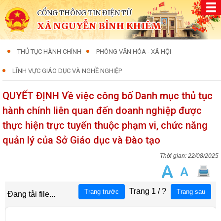
CỔNG THÔNG TIN ĐIỆN TỬ
XÃ NGUYỄN BỈNH KHIÊM
THỦ TỤC HÀNH CHÍNH
PHÒNG VĂN HÓA - XÃ HỘI
LĨNH VỰC GIÁO DỤC VÀ NGHỀ NGHIỆP
QUYẾT ĐỊNH Về việc công bố Danh mục thủ tục
hành chính liên quan đến doanh nghiệp được
thực hiện trực tuyến thuộc phạm vi, chức năng
quản lý của Sở Giáo dục và Đào tạo
22/08/2025