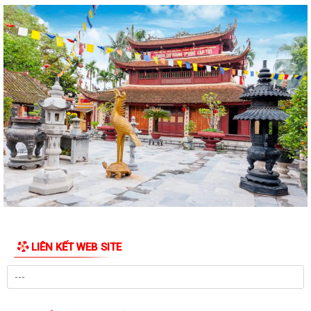
Công điện phòng chống bão số 1 (Bão MAYSAK) và mưa lũ sau bão
THÔNG BÁO Lịch tiếp công dân định kỳ của Chủ tịch Ủy ban nhân dân
xã Quý III, IV năm 2026
Bộ Chính trị tổ chức hội nghị toàn quốc sơ kết 1 năm vận hành mô hình
tổ chức tổng thể của hệ...
Luật sửa đổi bổ sung một số điều của Luật Tiếp công dân, luật khiếu
nại, luật tố cáo
Luật sửa đổi, bổ sung một số điều của Luật phòng chống tham nhũng
Chiến dịch “500 ngày đêm đẩy mạnh thực hiện tìm kiếm, quy tập và
xác định danh tính hài cốt liệt...
LIÊN KẾT WEB SITE
Kỷ niệm Ngày gia đình Việt Nam 28/6
KẾ HOẠCH Tiếp công dân của Chủ tịch Ủy ban nhân dân xã Quý III, IV
năm 2026