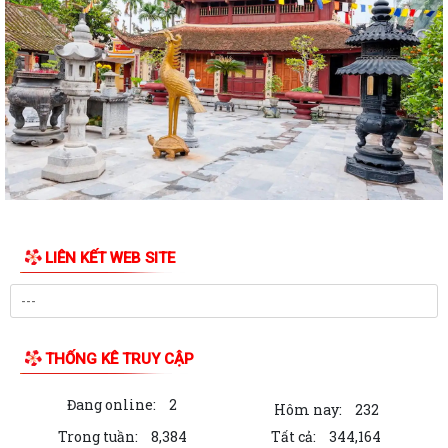
Bộ Chính trị tổ chức hội nghị toàn quốc sơ kết 1 năm vận hành mô hình
tổ chức tổng thể của hệ...
Luật sửa đổi bổ sung một số điều của Luật Tiếp công dân, luật khiếu
nại, luật tố cáo
Luật sửa đổi, bổ sung một số điều của Luật phòng chống tham nhũng
Chiến dịch “500 ngày đêm đẩy mạnh thực hiện tìm kiếm, quy tập và
xác định danh tính hài cốt liệt...
LIÊN KẾT WEB SITE
Kỷ niệm Ngày gia đình Việt Nam 28/6
KẾ HOẠCH Tiếp công dân của Chủ tịch Ủy ban nhân dân xã Quý III, IV
năm 2026
THỐNG KÊ TRUY CẬP
Tổ chức chi trả tiền bồi thường, hỗ trợ GPMB cho 100 hộ dân (đợt 1)
thực hiện Dự án Khu Công nghiệp...
Đang online:
2
Hôm nay:
232
Dự thảo chứng thư khu B Dự án đầu tư kinh doanh kết cấu hạ tầng xây
Trong tuần:
8,384
Tất cả:
344,164