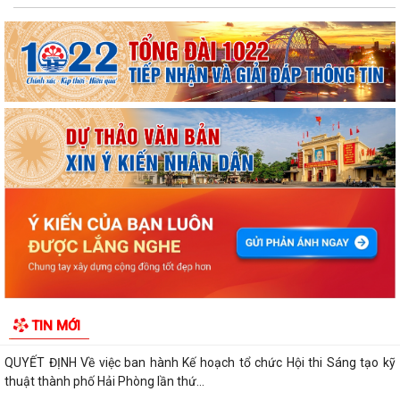
ỦY BAN NHÂN DÂN XÃ NGUYỄN BỈNH KHIÊM TUYÊN TRUYỀN, HƯỚNG
DẪN NGƯỜI DÂN CHUYỂN ĐỔI THIẾT BỊ, SIM...
KẾ HOẠCH Triển khai tuyển chọn thực tập sinh nữ đi thực tập kỹ thuật
tại Nhật Bản Đợt II năm 2026
Kỷ niệm 79 năm Ngày Thương binh - Liệt sĩ (27-7-1947 – 27-7-2026)
KHẢO SÁT, THĂM DÒ Ý KIẾN SAU 01 NĂM THỰC HIỆN MÔ HÌNH CHÍNH
QUYỀN ĐỊA PHƯƠNG 02 CẤP
Xã Nguyễn Bỉnh Khiêm công bố quyết định thành lập Ban Giám sát đầu
TIN MỚI
tư của cộng đồng các công trình,...
QUYẾT ĐỊNH Về việc ban hành Kế hoạch tổ chức Hội thi Sáng tạo kỹ
thuật thành phố Hải Phòng lần thứ...