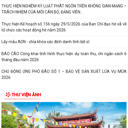
THỰC HIỆN NGHIÊM KỶ LUẬT PHÁT NGÔN TRÊN KHÔNG GIAN MẠNG –
TRÁCH NHIỆM CỦA MỖI CÁN BỘ, ĐẢNG VIÊN...
Thực hiện Kế hoạch số 156 ngày 29/5/2026 của Ban Chỉ đạo hè xã về
tổ chức các hoạt động hè năm 2026
Lấy mẫu ADN - chìa khóa xác định danh tính liệt sĩ.
BÁO CÁO Công khai tình hình thực hiện dự toán thu, chi ngân sách 6
tháng đầu năm 2026
CHỦ ĐỘNG ỨNG PHÓ BÃO SỐ 1 – BẢO VỆ SẢN XUẤT LÚA VỤ MÙA
2026
ĐẠI BIỂU HỘI ĐỒNG NHÂN DÂN KHÓA II, NHIỆM KỲ 2026 -2031 TIẾP
THƯ VIỆN ẢNH
XÚC CỬ TRI CHUẨN BỊ KỲ HỌP THƯỜNG LỆ...
Công điện phòng chống bão số 1 (Bão MAYSAK) và mưa lũ sau bão
THÔNG BÁO Lịch tiếp công dân định kỳ của Chủ tịch Ủy ban nhân dân
xã Quý III, IV năm 2026