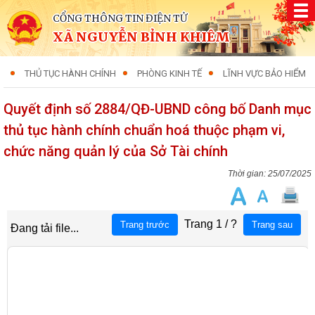
CỔNG THÔNG TIN ĐIỆN TỬ
XÃ NGUYỄN BỈNH KHIÊM
THỦ TỤC HÀNH CHÍNH
PHÒNG KINH TẾ
LĨNH VỰC BẢO HIỂM
Quyết định số 2884/QĐ-UBND công bố Danh mục
thủ tục hành chính chuẩn hoá thuộc phạm vi,
chức năng quản lý của Sở Tài chính
25/07/2025