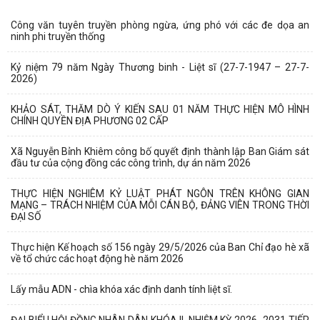
Công văn tuyên truyền phòng ngừa, ứng phó với các đe dọa an
ninh phi truyền thống
Kỷ niệm 79 năm Ngày Thương binh - Liệt sĩ (27-7-1947 – 27-7-
2026)
KHẢO SÁT, THĂM DÒ Ý KIẾN SAU 01 NĂM THỰC HIỆN MÔ HÌNH
CHÍNH QUYỀN ĐỊA PHƯƠNG 02 CẤP
Xã Nguyễn Bỉnh Khiêm công bố quyết định thành lập Ban Giám sát
đầu tư của cộng đồng các công trình, dự án năm 2026
THỰC HIỆN NGHIÊM KỶ LUẬT PHÁT NGÔN TRÊN KHÔNG GIAN
MẠNG – TRÁCH NHIỆM CỦA MỖI CÁN BỘ, ĐẢNG VIÊN TRONG THỜI
ĐẠI SỐ
Thực hiện Kế hoạch số 156 ngày 29/5/2026 của Ban Chỉ đạo hè xã
về tổ chức các hoạt động hè năm 2026
Lấy mẫu ADN - chìa khóa xác định danh tính liệt sĩ.