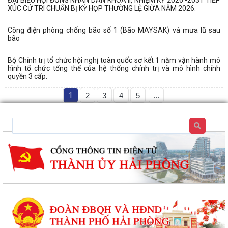
ĐẠI BIỂU HỘI ĐỒNG NHÂN DÂN KHÓA II, NHIỆM KỲ 2026 -2031 TIẾP
XÚC CỬ TRI CHUẨN BỊ KỲ HỌP THƯỜNG LỆ GIỮA NĂM 2026.
Công điện phòng chống bão số 1 (Bão MAYSAK) và mưa lũ sau
bão
Bộ Chính trị tổ chức hội nghị toàn quốc sơ kết 1 năm vận hành mô
hình tổ chức tổng thể của hệ thống chính trị và mô hình chính
quyền 3 cấp.
1
2
3
4
5
...