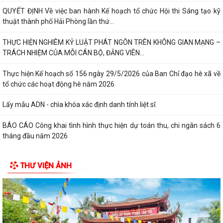
QUYẾT ĐỊNH Về việc ban hành Kế hoạch tổ chức Hội thi Sáng tạo kỹ
thuật thành phố Hải Phòng lần thứ...
THỰC HIỆN NGHIÊM KỶ LUẬT PHÁT NGÔN TRÊN KHÔNG GIAN MẠNG –
TRÁCH NHIỆM CỦA MỖI CÁN BỘ, ĐẢNG VIÊN...
Thực hiện Kế hoạch số 156 ngày 29/5/2026 của Ban Chỉ đạo hè xã về
tổ chức các hoạt động hè năm 2026
Lấy mẫu ADN - chìa khóa xác định danh tính liệt sĩ.
BÁO CÁO Công khai tình hình thực hiện dự toán thu, chi ngân sách 6
tháng đầu năm 2026
CHỦ ĐỘNG ỨNG PHÓ BÃO SỐ 1 – BẢO VỆ SẢN XUẤT LÚA VỤ MÙA
THƯ VIỆN ẢNH
2026
ĐẠI BIỂU HỘI ĐỒNG NHÂN DÂN KHÓA II, NHIỆM KỲ 2026 -2031 TIẾP
XÚC CỬ TRI CHUẨN BỊ KỲ HỌP THƯỜNG LỆ...
Công điện phòng chống bão số 1 (Bão MAYSAK) và mưa lũ sau bão