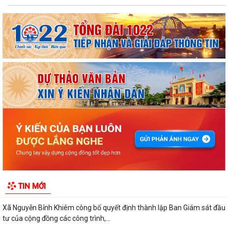
ỦY BAN NHÂN DÂN XÃ NGUYỄN BỈNH KHIÊM TUYÊN TRUYỀN, HƯỚNG
DẪN NGƯỜI DÂN CHUYỂN ĐỔI THIẾT BỊ, SIM...
Công văn tuyên truyền phòng ngừa, ứng phó với các đe dọa an ninh
phi truyền thống
KẾ HOẠCH Triển khai tuyển chọn thực tập sinh nữ đi thực tập kỹ thuật
tại Nhật Bản Đợt II năm 2026
Kỷ niệm 79 năm Ngày Thương binh - Liệt sĩ (27-7-1947 – 27-7-2026)
KHẢO SÁT, THĂM DÒ Ý KIẾN SAU 01 NĂM THỰC HIỆN MÔ HÌNH CHÍNH
TIN MỚI
QUYỀN ĐỊA PHƯƠNG 02 CẤP
Xã Nguyễn Bỉnh Khiêm công bố quyết định thành lập Ban Giám sát đầu
tư của cộng đồng các công trình,...