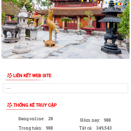
THÔNG BÁO Lịch tiếp công dân định kỳ của Chủ tịch Ủy ban nhân dân
xã Quý III, IV năm 2026
Bộ Chính trị tổ chức hội nghị toàn quốc sơ kết 1 năm vận hành mô hình
tổ chức tổng thể của hệ...
Luật sửa đổi bổ sung một số điều của Luật Tiếp công dân, luật khiếu
nại, luật tố cáo
Luật sửa đổi, bổ sung một số điều của Luật phòng chống tham nhũng
LIÊN KẾT WEB SITE
Chiến dịch “500 ngày đêm đẩy mạnh thực hiện tìm kiếm, quy tập và
xác định danh tính hài cốt liệt...
Kỷ niệm Ngày gia đình Việt Nam 28/6
THỐNG KÊ TRUY CẬP
KẾ HOẠCH Tiếp công dân của Chủ tịch Ủy ban nhân dân xã Quý III, IV
năm 2026
Đang online:
28
Hôm nay:
988
Tổ chức chi trả tiền bồi thường, hỗ trợ GPMB cho 100 hộ dân (đợt 1)
Trong tuần:
988
Tất cả:
349,543