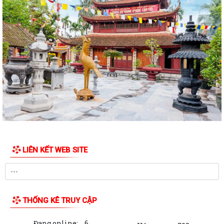
THÔNG BÁO Lịch tiếp công dân định kỳ của Chủ tịch Ủy ban nhân dân
xã Quý III, IV năm 2026
Bộ Chính trị tổ chức hội nghị toàn quốc sơ kết 1 năm vận hành mô hình
tổ chức tổng thể của hệ...
Luật sửa đổi bổ sung một số điều của Luật Tiếp công dân, luật khiếu
nại, luật tố cáo
Luật sửa đổi, bổ sung một số điều của Luật phòng chống tham nhũng
Chiến dịch “500 ngày đêm đẩy mạnh thực hiện tìm kiếm, quy tập và
xác định danh tính hài cốt liệt...
LIÊN KẾT WEB SITE
Kỷ niệm Ngày gia đình Việt Nam 28/6
KẾ HOẠCH Tiếp công dân của Chủ tịch Ủy ban nhân dân xã Quý III, IV
năm 2026
THỐNG KÊ TRUY CẬP
Tổ chức chi trả tiền bồi thường, hỗ trợ GPMB cho 100 hộ dân (đợt 1)
thực hiện Dự án Khu Công nghiệp...
Đang online:
6