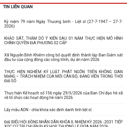
TIN LIÊN QUAN
Kỷ niệm 79 năm Ngày Thương binh - Liệt sĩ (27-7-1947 – 27-7-
2026)
KHẢO SÁT, THĂM DÒ Ý KIẾN SAU 01 NĂM THỰC HIỆN MÔ HÌNH
CHÍNH QUYỀN ĐỊA PHƯƠNG 02 CẤP
Xã Nguyễn Bỉnh Khiêm công bố quyết định thành lập Ban Giám sát
đầu tư của cộng đồng các công trình, dự án năm 2026
THỰC HIỆN NGHIÊM KỶ LUẬT PHÁT NGÔN TRÊN KHÔNG GIAN
MẠNG – TRÁCH NHIỆM CỦA MỖI CÁN BỘ, ĐẢNG VIÊN TRONG THỜI
ĐẠI SỐ
Thực hiện Kế hoạch số 156 ngày 29/5/2026 của Ban Chỉ đạo hè xã
về tổ chức các hoạt động hè năm 2026
Lấy mẫu ADN - chìa khóa xác định danh tính liệt sĩ.
ĐẠI BIỂU HỘI ĐỒNG NHÂN DÂN KHÓA II, NHIỆM KỲ 2026 -2031 TIẾP
XÚC CỬ TRI CHUẨN BỊ KỲ HỌP THƯỜNG LỆ GIỮA NĂM 2026.