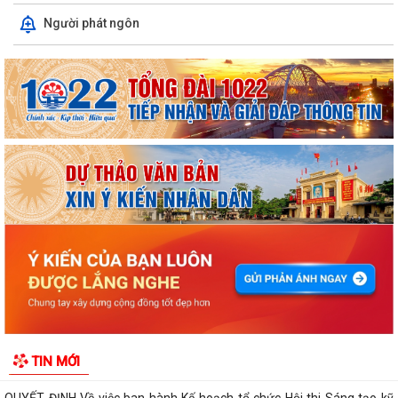
Người phát ngôn
ỦY BAN NHÂN DÂN XÃ NGUYỄN BỈNH KHIÊM TUYÊN TRUYỀN, HƯỚNG
DẪN NGƯỜI DÂN CHUYỂN ĐỔI THIẾT BỊ, SIM...
KẾ HOẠCH Triển khai tuyển chọn thực tập sinh nữ đi thực tập kỹ thuật
tại Nhật Bản Đợt II năm 2026
Kỷ niệm 79 năm Ngày Thương binh - Liệt sĩ (27-7-1947 – 27-7-2026)
KHẢO SÁT, THĂM DÒ Ý KIẾN SAU 01 NĂM THỰC HIỆN MÔ HÌNH CHÍNH
QUYỀN ĐỊA PHƯƠNG 02 CẤP
Xã Nguyễn Bỉnh Khiêm công bố quyết định thành lập Ban Giám sát đầu
TIN MỚI
tư của cộng đồng các công trình,...