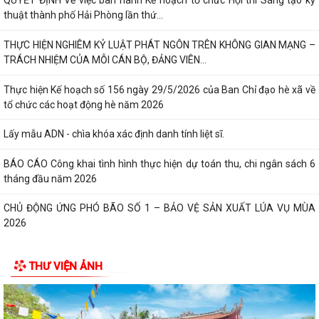
QUYẾT ĐỊNH Về việc ban hành Kế hoạch tổ chức Hội thi Sáng tạo kỹ
thuật thành phố Hải Phòng lần thứ...
THỰC HIỆN NGHIÊM KỶ LUẬT PHÁT NGÔN TRÊN KHÔNG GIAN MẠNG –
TRÁCH NHIỆM CỦA MỖI CÁN BỘ, ĐẢNG VIÊN...
Thực hiện Kế hoạch số 156 ngày 29/5/2026 của Ban Chỉ đạo hè xã về
tổ chức các hoạt động hè năm 2026
Lấy mẫu ADN - chìa khóa xác định danh tính liệt sĩ.
BÁO CÁO Công khai tình hình thực hiện dự toán thu, chi ngân sách 6
tháng đầu năm 2026
CHỦ ĐỘNG ỨNG PHÓ BÃO SỐ 1 – BẢO VỆ SẢN XUẤT LÚA VỤ MÙA
2026
ĐẠI BIỂU HỘI ĐỒNG NHÂN DÂN KHÓA II, NHIỆM KỲ 2026 -2031 TIẾP
THƯ VIỆN ẢNH
XÚC CỬ TRI CHUẨN BỊ KỲ HỌP THƯỜNG LỆ...
Công điện phòng chống bão số 1 (Bão MAYSAK) và mưa lũ sau bão