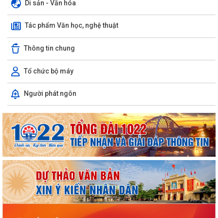
Di sản - Văn hóa
Tác phẩm Văn học, nghệ thuật
Thông tin chung
Tổ chức bộ máy
Người phát ngôn
ỦY BAN NHÂN DÂN XÃ NGUYỄN BỈNH KHIÊM TUYÊN TRUYỀN, HƯỚNG
DẪN NGƯỜI DÂN CHUYỂN ĐỔI THIẾT BỊ, SIM...
KẾ HOẠCH Triển khai tuyển chọn thực tập sinh nữ đi thực tập kỹ thuật
tại Nhật Bản Đợt II năm 2026
Kỷ niệm 79 năm Ngày Thương binh - Liệt sĩ (27-7-1947 – 27-7-2026)