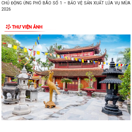
CHỦ ĐỘNG ỨNG PHÓ BÃO SỐ 1 – BẢO VỆ SẢN XUẤT LÚA VỤ MÙA
2026
ĐẠI BIỂU HỘI ĐỒNG NHÂN DÂN KHÓA II, NHIỆM KỲ 2026 -2031 TIẾP
THƯ VIỆN ẢNH
XÚC CỬ TRI CHUẨN BỊ KỲ HỌP THƯỜNG LỆ...
Công điện phòng chống bão số 1 (Bão MAYSAK) và mưa lũ sau bão
THÔNG BÁO Lịch tiếp công dân định kỳ của Chủ tịch Ủy ban nhân dân
xã Quý III, IV năm 2026
Bộ Chính trị tổ chức hội nghị toàn quốc sơ kết 1 năm vận hành mô hình
tổ chức tổng thể của hệ...
Luật sửa đổi bổ sung một số điều của Luật Tiếp công dân, luật khiếu
nại, luật tố cáo
Luật sửa đổi, bổ sung một số điều của Luật phòng chống tham nhũng
Chiến dịch “500 ngày đêm đẩy mạnh thực hiện tìm kiếm, quy tập và
xác định danh tính hài cốt liệt...