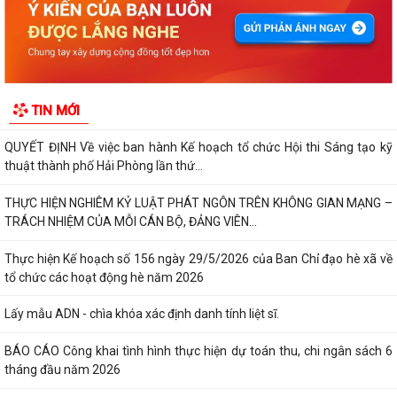
KHẢO SÁT, THĂM DÒ Ý KIẾN SAU 01 NĂM THỰC HIỆN MÔ HÌNH CHÍNH
QUYỀN ĐỊA PHƯƠNG 02 CẤP
Xã Nguyễn Bỉnh Khiêm công bố quyết định thành lập Ban Giám sát đầu
TIN MỚI
tư của cộng đồng các công trình,...
QUYẾT ĐỊNH Về việc ban hành Kế hoạch tổ chức Hội thi Sáng tạo kỹ
thuật thành phố Hải Phòng lần thứ...
THỰC HIỆN NGHIÊM KỶ LUẬT PHÁT NGÔN TRÊN KHÔNG GIAN MẠNG –
TRÁCH NHIỆM CỦA MỖI CÁN BỘ, ĐẢNG VIÊN...
Thực hiện Kế hoạch số 156 ngày 29/5/2026 của Ban Chỉ đạo hè xã về
tổ chức các hoạt động hè năm 2026
Lấy mẫu ADN - chìa khóa xác định danh tính liệt sĩ.
BÁO CÁO Công khai tình hình thực hiện dự toán thu, chi ngân sách 6
tháng đầu năm 2026