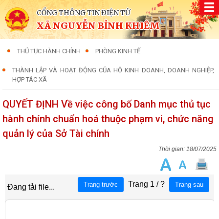
CỔNG THÔNG TIN ĐIỆN TỬ
XÃ NGUYỄN BỈNH KHIÊM
THỦ TỤC HÀNH CHÍNH
PHÒNG KINH TẾ
THÀNH LẬP VÀ HOẠT ĐỘNG CỦA HỘ KINH DOANH, DOANH NGHIỆP,
HỢP TÁC XÃ
QUYẾT ĐỊNH Về việc công bố Danh mục thủ tục
hành chính chuẩn hoá thuộc phạm vi, chức năng
quản lý của Sở Tài chính
18/07/2025