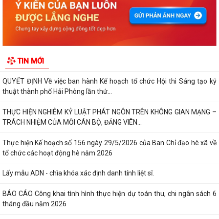
KHẢO SÁT, THĂM DÒ Ý KIẾN SAU 01 NĂM THỰC HIỆN MÔ HÌNH CHÍNH
QUYỀN ĐỊA PHƯƠNG 02 CẤP
Xã Nguyễn Bỉnh Khiêm công bố quyết định thành lập Ban Giám sát đầu
TIN MỚI
tư của cộng đồng các công trình,...
QUYẾT ĐỊNH Về việc ban hành Kế hoạch tổ chức Hội thi Sáng tạo kỹ
thuật thành phố Hải Phòng lần thứ...
THỰC HIỆN NGHIÊM KỶ LUẬT PHÁT NGÔN TRÊN KHÔNG GIAN MẠNG –
TRÁCH NHIỆM CỦA MỖI CÁN BỘ, ĐẢNG VIÊN...
Thực hiện Kế hoạch số 156 ngày 29/5/2026 của Ban Chỉ đạo hè xã về
tổ chức các hoạt động hè năm 2026
Lấy mẫu ADN - chìa khóa xác định danh tính liệt sĩ.
BÁO CÁO Công khai tình hình thực hiện dự toán thu, chi ngân sách 6
tháng đầu năm 2026