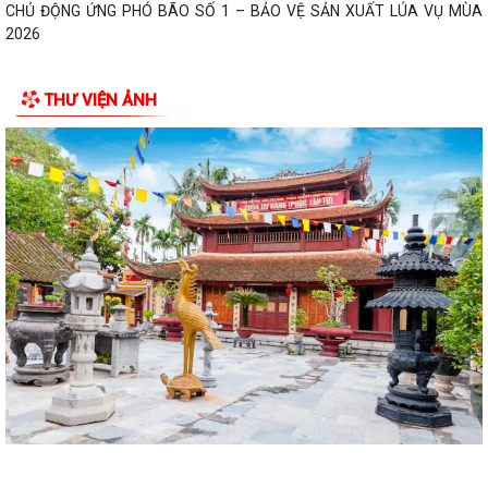
CHỦ ĐỘNG ỨNG PHÓ BÃO SỐ 1 – BẢO VỆ SẢN XUẤT LÚA VỤ MÙA
2026
ĐẠI BIỂU HỘI ĐỒNG NHÂN DÂN KHÓA II, NHIỆM KỲ 2026 -2031 TIẾP
THƯ VIỆN ẢNH
XÚC CỬ TRI CHUẨN BỊ KỲ HỌP THƯỜNG LỆ...
Công điện phòng chống bão số 1 (Bão MAYSAK) và mưa lũ sau bão
THÔNG BÁO Lịch tiếp công dân định kỳ của Chủ tịch Ủy ban nhân dân
xã Quý III, IV năm 2026
Bộ Chính trị tổ chức hội nghị toàn quốc sơ kết 1 năm vận hành mô hình
tổ chức tổng thể của hệ...
Luật sửa đổi bổ sung một số điều của Luật Tiếp công dân, luật khiếu
nại, luật tố cáo
Luật sửa đổi, bổ sung một số điều của Luật phòng chống tham nhũng
Chiến dịch “500 ngày đêm đẩy mạnh thực hiện tìm kiếm, quy tập và
xác định danh tính hài cốt liệt...