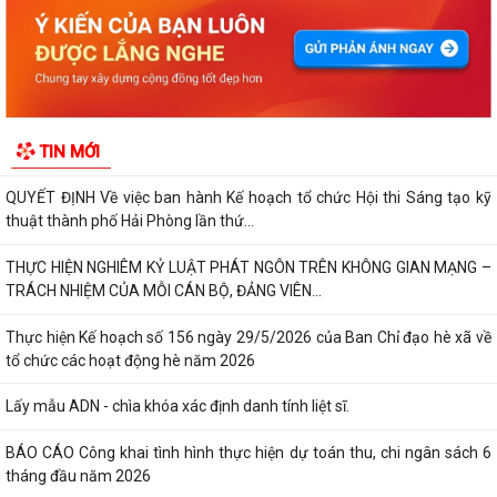
Kỷ niệm 79 năm Ngày Thương binh - Liệt sĩ (27-7-1947 – 27-7-2026)
KHẢO SÁT, THĂM DÒ Ý KIẾN SAU 01 NĂM THỰC HIỆN MÔ HÌNH CHÍNH
QUYỀN ĐỊA PHƯƠNG 02 CẤP
Xã Nguyễn Bỉnh Khiêm công bố quyết định thành lập Ban Giám sát đầu
TIN MỚI
tư của cộng đồng các công trình,...
QUYẾT ĐỊNH Về việc ban hành Kế hoạch tổ chức Hội thi Sáng tạo kỹ
thuật thành phố Hải Phòng lần thứ...
THỰC HIỆN NGHIÊM KỶ LUẬT PHÁT NGÔN TRÊN KHÔNG GIAN MẠNG –
TRÁCH NHIỆM CỦA MỖI CÁN BỘ, ĐẢNG VIÊN...
Thực hiện Kế hoạch số 156 ngày 29/5/2026 của Ban Chỉ đạo hè xã về
tổ chức các hoạt động hè năm 2026
Lấy mẫu ADN - chìa khóa xác định danh tính liệt sĩ.
BÁO CÁO Công khai tình hình thực hiện dự toán thu, chi ngân sách 6
tháng đầu năm 2026