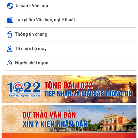
Di sản - Văn hóa
Tác phẩm Văn học, nghệ thuật
Thông tin chung
Tổ chức bộ máy
Người phát ngôn
ỦY BAN NHÂN DÂN XÃ NGUYỄN BỈNH KHIÊM TUYÊN TRUYỀN, HƯỚNG
DẪN NGƯỜI DÂN CHUYỂN ĐỔI THIẾT BỊ, SIM...
KẾ HOẠCH Triển khai tuyển chọn thực tập sinh nữ đi thực tập kỹ thuật
tại Nhật Bản Đợt II năm 2026