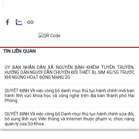
TIN LIÊN QUAN
ỦY BAN NHÂN DÂN XÃ NGUYỄN BỈNH KHIÊM TUYÊN TRUYỀN,
HƯỚNG DẪN NGƯỜI DÂN CHUYỂN ĐỔI THIẾT BỊ, SIM 4G/5G TRƯỚC
KHI NGỪNG HOẠT ĐỘNG MẠNG 2G
QUYẾT ĐỊNH Về việc công bố danh mục thủ tục hành chính mới ban
hành lĩnh vực khoa học và công nghệ trên địa bàn thành phố Hải
Phòng
QUYẾT ĐỊNH Về việc công bố Danh mục thủ tục hành chính sửa đổi,
bổ sung lĩnh vực Viễn thông và Internet thuộc phạm vi, chức năng
quản lý của Sở Khoa...