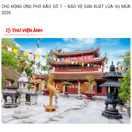
CHỦ ĐỘNG ỨNG PHÓ BÃO SỐ 1 – BẢO VỆ SẢN XUẤT LÚA VỤ MÙA
2026
ĐẠI BIỂU HỘI ĐỒNG NHÂN DÂN KHÓA II, NHIỆM KỲ 2026 -2031 TIẾP
THƯ VIỆN ẢNH
XÚC CỬ TRI CHUẨN BỊ KỲ HỌP THƯỜNG LỆ...
Công điện phòng chống bão số 1 (Bão MAYSAK) và mưa lũ sau bão
THÔNG BÁO Lịch tiếp công dân định kỳ của Chủ tịch Ủy ban nhân dân
xã Quý III, IV năm 2026
Bộ Chính trị tổ chức hội nghị toàn quốc sơ kết 1 năm vận hành mô hình
tổ chức tổng thể của hệ...
Luật sửa đổi bổ sung một số điều của Luật Tiếp công dân, luật khiếu
nại, luật tố cáo
Luật sửa đổi, bổ sung một số điều của Luật phòng chống tham nhũng
Chiến dịch “500 ngày đêm đẩy mạnh thực hiện tìm kiếm, quy tập và
xác định danh tính hài cốt liệt...