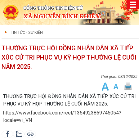
CỔNG THÔNG TIN ĐIỆN TỬ
XÃ NGUYỄN BỈNH KHIÊM
TIN TỨC - SỰ KIỆN
THƯỜNG TRỰC HỘI ĐỒNG NHÂN DÂN XÃ TIẾP
XÚC CỬ TRI PHỤC VỤ KỲ HỌP THƯỜNG LỆ CUỐI
NĂM 2025.
03/12/2025
THƯỜNG TRỰC HỘI ĐỒNG NHÂN DÂN XÃ TIẾP XÚC CỬ TRI
PHỤC VỤ KỲ HỌP THƯỜNG LỆ CUỐI NĂM 2025.
https://www.facebook.com/reel/1354923869745054?
locale=vi_VN