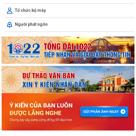
Tổ chức bộ máy
Người phát ngôn
ỦY BAN NHÂN DÂN XÃ NGUYỄN BỈNH KHIÊM TUYÊN TRUYỀN, HƯỚNG
DẪN NGƯỜI DÂN CHUYỂN ĐỔI THIẾT BỊ, SIM...
KẾ HOẠCH Triển khai tuyển chọn thực tập sinh nữ đi thực tập kỹ thuật
tại Nhật Bản Đợt II năm 2026
Kỷ niệm 79 năm Ngày Thương binh - Liệt sĩ (27-7-1947 – 27-7-2026)
KHẢO SÁT, THĂM DÒ Ý KIẾN SAU 01 NĂM THỰC HIỆN MÔ HÌNH CHÍNH
QUYỀN ĐỊA PHƯƠNG 02 CẤP
Xã Nguyễn Bỉnh Khiêm công bố quyết định thành lập Ban Giám sát đầu