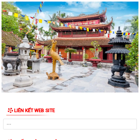
Công điện phòng chống bão số 1 (Bão MAYSAK) và mưa lũ sau bão
THÔNG BÁO Lịch tiếp công dân định kỳ của Chủ tịch Ủy ban nhân dân
xã Quý III, IV năm 2026
Bộ Chính trị tổ chức hội nghị toàn quốc sơ kết 1 năm vận hành mô hình
tổ chức tổng thể của hệ...
Luật sửa đổi bổ sung một số điều của Luật Tiếp công dân, luật khiếu
nại, luật tố cáo
Luật sửa đổi, bổ sung một số điều của Luật phòng chống tham nhũng
Chiến dịch “500 ngày đêm đẩy mạnh thực hiện tìm kiếm, quy tập và
xác định danh tính hài cốt liệt...
LIÊN KẾT WEB SITE
Kỷ niệm Ngày gia đình Việt Nam 28/6
KẾ HOẠCH Tiếp công dân của Chủ tịch Ủy ban nhân dân xã Quý III, IV
năm 2026