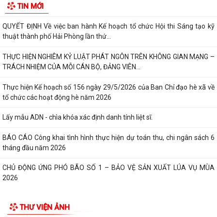
TIN MỚI
tư của cộng đồng các công trình,...
QUYẾT ĐỊNH Về việc ban hành Kế hoạch tổ chức Hội thi Sáng tạo kỹ
thuật thành phố Hải Phòng lần thứ...
THỰC HIỆN NGHIÊM KỶ LUẬT PHÁT NGÔN TRÊN KHÔNG GIAN MẠNG –
TRÁCH NHIỆM CỦA MỖI CÁN BỘ, ĐẢNG VIÊN...
Thực hiện Kế hoạch số 156 ngày 29/5/2026 của Ban Chỉ đạo hè xã về
tổ chức các hoạt động hè năm 2026
Lấy mẫu ADN - chìa khóa xác định danh tính liệt sĩ.
BÁO CÁO Công khai tình hình thực hiện dự toán thu, chi ngân sách 6
tháng đầu năm 2026
CHỦ ĐỘNG ỨNG PHÓ BÃO SỐ 1 – BẢO VỆ SẢN XUẤT LÚA VỤ MÙA
2026
ĐẠI BIỂU HỘI ĐỒNG NHÂN DÂN KHÓA II, NHIỆM KỲ 2026 -2031 TIẾP
THƯ VIỆN ẢNH
XÚC CỬ TRI CHUẨN BỊ KỲ HỌP THƯỜNG LỆ...