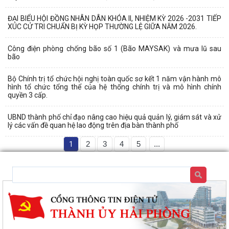
ĐẠI BIỂU HỘI ĐỒNG NHÂN DÂN KHÓA II, NHIỆM KỲ 2026 -2031 TIẾP
XÚC CỬ TRI CHUẨN BỊ KỲ HỌP THƯỜNG LỆ GIỮA NĂM 2026.
Công điện phòng chống bão số 1 (Bão MAYSAK) và mưa lũ sau
bão
Bộ Chính trị tổ chức hội nghị toàn quốc sơ kết 1 năm vận hành mô
hình tổ chức tổng thể của hệ thống chính trị và mô hình chính
quyền 3 cấp.
UBND thành phố chỉ đạo nâng cao hiệu quả quản lý, giám sát và xử
lý các vấn đề quan hệ lao động trên địa bàn thành phố
1
2
3
4
5
...