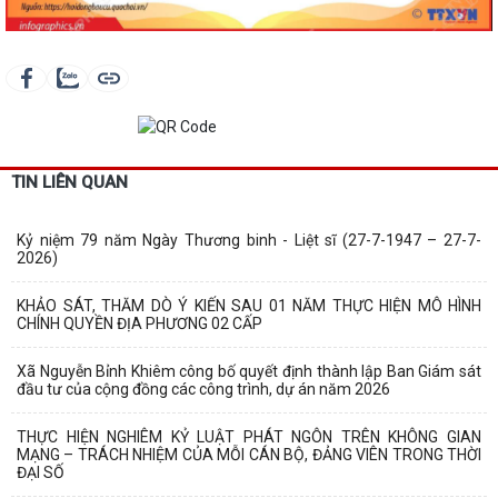
TIN LIÊN QUAN
Kỷ niệm 79 năm Ngày Thương binh - Liệt sĩ (27-7-1947 – 27-7-
2026)
KHẢO SÁT, THĂM DÒ Ý KIẾN SAU 01 NĂM THỰC HIỆN MÔ HÌNH
CHÍNH QUYỀN ĐỊA PHƯƠNG 02 CẤP
Xã Nguyễn Bỉnh Khiêm công bố quyết định thành lập Ban Giám sát
đầu tư của cộng đồng các công trình, dự án năm 2026
THỰC HIỆN NGHIÊM KỶ LUẬT PHÁT NGÔN TRÊN KHÔNG GIAN
MẠNG – TRÁCH NHIỆM CỦA MỖI CÁN BỘ, ĐẢNG VIÊN TRONG THỜI
ĐẠI SỐ