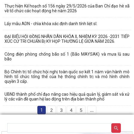
Thực hiện Kế hoạch số 156 ngày 29/5/2026 của Ban Chỉ đạo hè xã
về tổ chức các hoạt động hè năm 2026
Lấy mẫu ADN - chìa khóa xác định danh tính liệt sĩ.
ĐẠI BIỂU HỘI ĐỒNG NHÂN DÂN KHÓA II, NHIỆM KỲ 2026 -2031 TIẾP
XÚC CỬ TRI CHUẨN BỊ KỲ HỌP THƯỜNG LỆ GIỮA NĂM 2026.
Công điện phòng chống bão số 1 (Bão MAYSAK) và mưa lũ sau
bão
Bộ Chính trị tổ chức hội nghị toàn quốc sơ kết 1 năm vận hành mô
hình tổ chức tổng thể của hệ thống chính trị và mô hình chính
quyền 3 cấp.
UBND thành phố chỉ đạo nâng cao hiệu quả quản lý, giám sát và xử
lý các vấn đề quan hệ lao động trên địa bàn thành phố
1
2
3
4
5
...