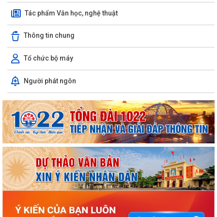
Tác phẩm Văn học, nghệ thuật
Thông tin chung
Tổ chức bộ máy
Người phát ngôn
ỦY BAN NHÂN DÂN XÃ NGUYỄN BỈNH KHIÊM TUYÊN TRUYỀN, HƯỚNG
DẪN NGƯỜI DÂN CHUYỂN ĐỔI THIẾT BỊ, SIM...
KẾ HOẠCH Triển khai tuyển chọn thực tập sinh nữ đi thực tập kỹ thuật
tại Nhật Bản Đợt II năm 2026
Kỷ niệm 79 năm Ngày Thương binh - Liệt sĩ (27-7-1947 – 27-7-2026)