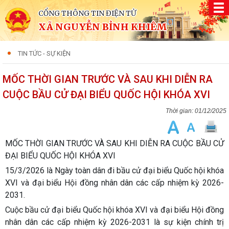
CỔNG THÔNG TIN ĐIỆN TỬ
XÃ NGUYỄN BỈNH KHIÊM
TIN TỨC - SỰ KIỆN
MỐC THỜI GIAN TRƯỚC VÀ SAU KHI DIỄN RA
CUỘC BẦU CỬ ĐẠI BIỂU QUỐC HỘI KHÓA XVI
01/12/2025
MỐC THỜI GIAN TRƯỚC VÀ SAU KHI DIỄN RA CUỘC BẦU CỬ
ĐẠI BIỂU QUỐC HỘI KHÓA XVI
15/3/2026 là Ngày toàn dân đi bầu cử đại biểu Quốc hội khóa
XVI và đại biểu Hội đồng nhân dân các cấp nhiệm kỳ 2026-
2031.
Cuộc bầu cử đại biểu Quốc hội khóa XVI và đại biểu Hội đồng
nhân dân các cấp nhiệm kỳ 2026-2031 là sự kiện chính trị