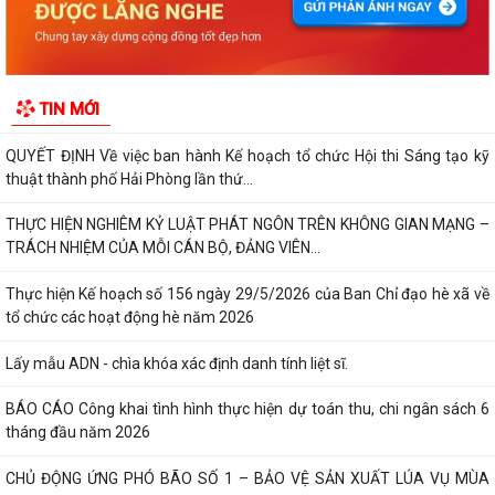
KHẢO SÁT, THĂM DÒ Ý KIẾN SAU 01 NĂM THỰC HIỆN MÔ HÌNH CHÍNH
QUYỀN ĐỊA PHƯƠNG 02 CẤP
Xã Nguyễn Bỉnh Khiêm công bố quyết định thành lập Ban Giám sát đầu
TIN MỚI
tư của cộng đồng các công trình,...
QUYẾT ĐỊNH Về việc ban hành Kế hoạch tổ chức Hội thi Sáng tạo kỹ
thuật thành phố Hải Phòng lần thứ...
THỰC HIỆN NGHIÊM KỶ LUẬT PHÁT NGÔN TRÊN KHÔNG GIAN MẠNG –
TRÁCH NHIỆM CỦA MỖI CÁN BỘ, ĐẢNG VIÊN...
Thực hiện Kế hoạch số 156 ngày 29/5/2026 của Ban Chỉ đạo hè xã về
tổ chức các hoạt động hè năm 2026
Lấy mẫu ADN - chìa khóa xác định danh tính liệt sĩ.
BÁO CÁO Công khai tình hình thực hiện dự toán thu, chi ngân sách 6
tháng đầu năm 2026
CHỦ ĐỘNG ỨNG PHÓ BÃO SỐ 1 – BẢO VỆ SẢN XUẤT LÚA VỤ MÙA