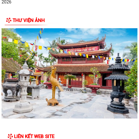
2026
ĐẠI BIỂU HỘI ĐỒNG NHÂN DÂN KHÓA II, NHIỆM KỲ 2026 -2031 TIẾP
THƯ VIỆN ẢNH
XÚC CỬ TRI CHUẨN BỊ KỲ HỌP THƯỜNG LỆ...
Công điện phòng chống bão số 1 (Bão MAYSAK) và mưa lũ sau bão
THÔNG BÁO Lịch tiếp công dân định kỳ của Chủ tịch Ủy ban nhân dân
xã Quý III, IV năm 2026
Bộ Chính trị tổ chức hội nghị toàn quốc sơ kết 1 năm vận hành mô hình
tổ chức tổng thể của hệ...
Luật sửa đổi bổ sung một số điều của Luật Tiếp công dân, luật khiếu
nại, luật tố cáo
Luật sửa đổi, bổ sung một số điều của Luật phòng chống tham nhũng
Chiến dịch “500 ngày đêm đẩy mạnh thực hiện tìm kiếm, quy tập và
xác định danh tính hài cốt liệt...
LIÊN KẾT WEB SITE
Kỷ niệm Ngày gia đình Việt Nam 28/6