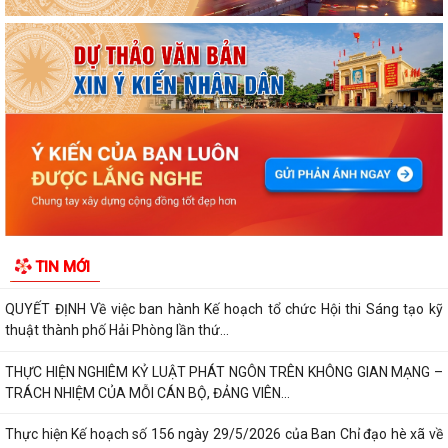
ỦY BAN NHÂN DÂN XÃ NGUYỄN BỈNH KHIÊM TUYÊN TRUYỀN, HƯỚNG
DẪN NGƯỜI DÂN CHUYỂN ĐỔI THIẾT BỊ, SIM...
KẾ HOẠCH Triển khai tuyển chọn thực tập sinh nữ đi thực tập kỹ thuật
tại Nhật Bản Đợt II năm 2026
Kỷ niệm 79 năm Ngày Thương binh - Liệt sĩ (27-7-1947 – 27-7-2026)
KHẢO SÁT, THĂM DÒ Ý KIẾN SAU 01 NĂM THỰC HIỆN MÔ HÌNH CHÍNH
QUYỀN ĐỊA PHƯƠNG 02 CẤP
Xã Nguyễn Bỉnh Khiêm công bố quyết định thành lập Ban Giám sát đầu
TIN MỚI
tư của cộng đồng các công trình,...
QUYẾT ĐỊNH Về việc ban hành Kế hoạch tổ chức Hội thi Sáng tạo kỹ
thuật thành phố Hải Phòng lần thứ...
THỰC HIỆN NGHIÊM KỶ LUẬT PHÁT NGÔN TRÊN KHÔNG GIAN MẠNG –
TRÁCH NHIỆM CỦA MỖI CÁN BỘ, ĐẢNG VIÊN...
Thực hiện Kế hoạch số 156 ngày 29/5/2026 của Ban Chỉ đạo hè xã về