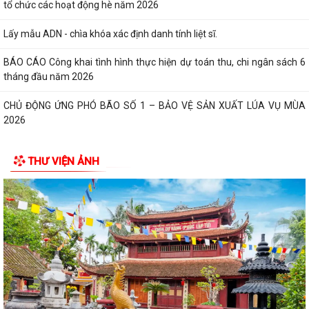
tổ chức các hoạt động hè năm 2026
Lấy mẫu ADN - chìa khóa xác định danh tính liệt sĩ.
BÁO CÁO Công khai tình hình thực hiện dự toán thu, chi ngân sách 6
tháng đầu năm 2026
CHỦ ĐỘNG ỨNG PHÓ BÃO SỐ 1 – BẢO VỆ SẢN XUẤT LÚA VỤ MÙA
2026
ĐẠI BIỂU HỘI ĐỒNG NHÂN DÂN KHÓA II, NHIỆM KỲ 2026 -2031 TIẾP
THƯ VIỆN ẢNH
XÚC CỬ TRI CHUẨN BỊ KỲ HỌP THƯỜNG LỆ...
Công điện phòng chống bão số 1 (Bão MAYSAK) và mưa lũ sau bão
THÔNG BÁO Lịch tiếp công dân định kỳ của Chủ tịch Ủy ban nhân dân
xã Quý III, IV năm 2026
Bộ Chính trị tổ chức hội nghị toàn quốc sơ kết 1 năm vận hành mô hình
tổ chức tổng thể của hệ...
Luật sửa đổi bổ sung một số điều của Luật Tiếp công dân, luật khiếu