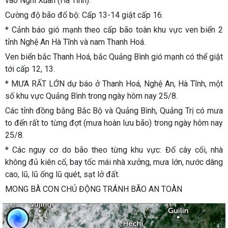
vào Nghi Xuân (Hà Tĩnh).
Cường độ bão đổ bộ: Cấp 13-14 giật cấp 16.
* Cảnh báo gió mạnh theo cấp bão toàn khu vực ven biển 2
tỉnh Nghệ An Hà Tĩnh và nam Thanh Hoá.
Ven biển bắc Thanh Hoá, bắc Quảng Bình gió mạnh có thể giật
tới cấp 12, 13.
* MƯA RẤT LỚN dự báo ở Thanh Hoá, Nghệ An, Hà Tĩnh, một
số khu vực Quảng Bình trong ngày hôm nay 25/8.
Các tỉnh đồng bằng Bắc Bộ và Quảng Bình, Quảng Trị có mưa
to đến rất to từng đợt (mưa hoàn lưu bão) trong ngày hôm nay
25/8.
* Các nguy cơ do bão theo từng khu vực: Đổ cây cối, nhà
không đủ kiên cố, bay tốc mái nhà xưởng, mưa lớn, nước dâng
cao, lũ, lũ ống lũ quét, sạt lở đất.
MONG BÀ CON CHỦ ĐỘNG TRÁNH BÃO AN TOÀN