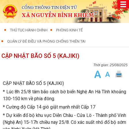
CỔNG THÔNG TIN ĐIỆN TỬ
XÃ NGUYỄN BỈNH KHIÊM
THỦ TỤC HÀNH CHÍNH
PHÒNG KINH TẾ
QUẢN LÝ ĐÊ ĐIỀU VÀ PHÒNG CHỐNG THIÊN TAI
CẬP NHẬT BÃO SỐ 5 (KAJIKI)
25/08/2025
CẬP NHẬT BÃO SỐ 5 (KAJIKI)
* Lúc 8h 25/8 tâm bão cách bờ biển Nghệ An Hà Tĩnh khoảng
130-150 km về phía đông.
* Cường độ Cấp 14 gió giật mạnh nhất Cấp 17
* Dự kiến đổ bộ khu vực Diễn Châu - Cửa Lò - Thành phố Vinh
(Nghệ An) 15-17h chiều nay 25/8. Có xác suất nhỏ đổ bộ sớm