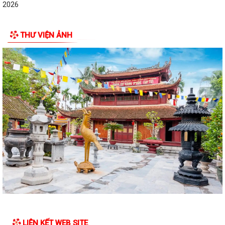
2026
ĐẠI BIỂU HỘI ĐỒNG NHÂN DÂN KHÓA II, NHIỆM KỲ 2026 -2031 TIẾP
THƯ VIỆN ẢNH
XÚC CỬ TRI CHUẨN BỊ KỲ HỌP THƯỜNG LỆ...
Công điện phòng chống bão số 1 (Bão MAYSAK) và mưa lũ sau bão
THÔNG BÁO Lịch tiếp công dân định kỳ của Chủ tịch Ủy ban nhân dân
xã Quý III, IV năm 2026
Bộ Chính trị tổ chức hội nghị toàn quốc sơ kết 1 năm vận hành mô hình
tổ chức tổng thể của hệ...
Luật sửa đổi bổ sung một số điều của Luật Tiếp công dân, luật khiếu
nại, luật tố cáo
Luật sửa đổi, bổ sung một số điều của Luật phòng chống tham nhũng
Chiến dịch “500 ngày đêm đẩy mạnh thực hiện tìm kiếm, quy tập và
xác định danh tính hài cốt liệt...
LIÊN KẾT WEB SITE
Kỷ niệm Ngày gia đình Việt Nam 28/6