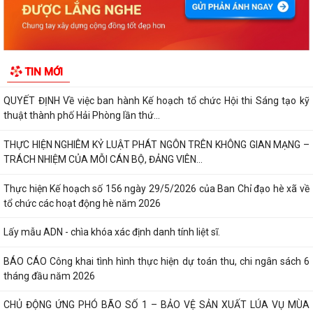
KHẢO SÁT, THĂM DÒ Ý KIẾN SAU 01 NĂM THỰC HIỆN MÔ HÌNH CHÍNH
QUYỀN ĐỊA PHƯƠNG 02 CẤP
Xã Nguyễn Bỉnh Khiêm công bố quyết định thành lập Ban Giám sát đầu
TIN MỚI
tư của cộng đồng các công trình,...
QUYẾT ĐỊNH Về việc ban hành Kế hoạch tổ chức Hội thi Sáng tạo kỹ
thuật thành phố Hải Phòng lần thứ...
THỰC HIỆN NGHIÊM KỶ LUẬT PHÁT NGÔN TRÊN KHÔNG GIAN MẠNG –
TRÁCH NHIỆM CỦA MỖI CÁN BỘ, ĐẢNG VIÊN...
Thực hiện Kế hoạch số 156 ngày 29/5/2026 của Ban Chỉ đạo hè xã về
tổ chức các hoạt động hè năm 2026
Lấy mẫu ADN - chìa khóa xác định danh tính liệt sĩ.
BÁO CÁO Công khai tình hình thực hiện dự toán thu, chi ngân sách 6
tháng đầu năm 2026
CHỦ ĐỘNG ỨNG PHÓ BÃO SỐ 1 – BẢO VỆ SẢN XUẤT LÚA VỤ MÙA