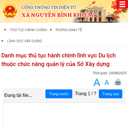
CỔNG THÔNG TIN ĐIỆN TỬ
XÃ NGUYỄN BỈNH KHIÊM
THỦ TỤC HÀNH CHÍNH
PHÒNG KINH TẾ
LĨNH VỰC XÂY DỰNG
Danh mục thủ tục hành chính lĩnh vực Du lịch
thuộc chức năng quản lý của Sở Xây dựng
16/08/2025