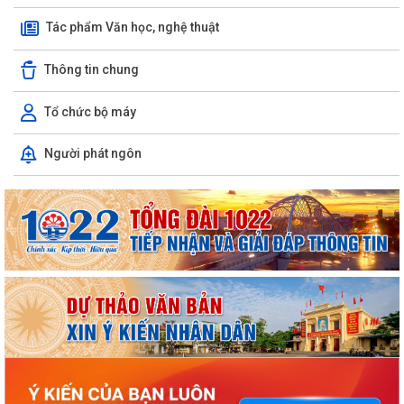
Tác phẩm Văn học, nghệ thuật
Thông tin chung
Tổ chức bộ máy
Người phát ngôn
ỦY BAN NHÂN DÂN XÃ NGUYỄN BỈNH KHIÊM TUYÊN TRUYỀN, HƯỚNG
DẪN NGƯỜI DÂN CHUYỂN ĐỔI THIẾT BỊ, SIM...
KẾ HOẠCH Triển khai tuyển chọn thực tập sinh nữ đi thực tập kỹ thuật
tại Nhật Bản Đợt II năm 2026
Kỷ niệm 79 năm Ngày Thương binh - Liệt sĩ (27-7-1947 – 27-7-2026)