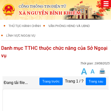
CỔNG THÔNG TIN ĐIỆN TỬ
XÃ NGUYỄN BỈNH KHIÊM
THỦ TỤC HÀNH CHÍNH
VĂN PHÒNG HĐND VÀ UBND
LĨNH VỰC NGOẠI VỤ
Danh mục TTHC thuộc chức năng của Sở Ngoại
vụ
19/08/2025