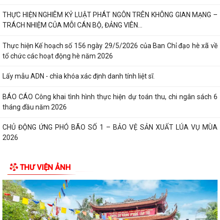
THỰC HIỆN NGHIÊM KỶ LUẬT PHÁT NGÔN TRÊN KHÔNG GIAN MẠNG –
TRÁCH NHIỆM CỦA MỖI CÁN BỘ, ĐẢNG VIÊN...
Thực hiện Kế hoạch số 156 ngày 29/5/2026 của Ban Chỉ đạo hè xã về
tổ chức các hoạt động hè năm 2026
Lấy mẫu ADN - chìa khóa xác định danh tính liệt sĩ.
BÁO CÁO Công khai tình hình thực hiện dự toán thu, chi ngân sách 6
tháng đầu năm 2026
CHỦ ĐỘNG ỨNG PHÓ BÃO SỐ 1 – BẢO VỆ SẢN XUẤT LÚA VỤ MÙA
2026
ĐẠI BIỂU HỘI ĐỒNG NHÂN DÂN KHÓA II, NHIỆM KỲ 2026 -2031 TIẾP
THƯ VIỆN ẢNH
XÚC CỬ TRI CHUẨN BỊ KỲ HỌP THƯỜNG LỆ...
Công điện phòng chống bão số 1 (Bão MAYSAK) và mưa lũ sau bão
THÔNG BÁO Lịch tiếp công dân định kỳ của Chủ tịch Ủy ban nhân dân
xã Quý III, IV năm 2026