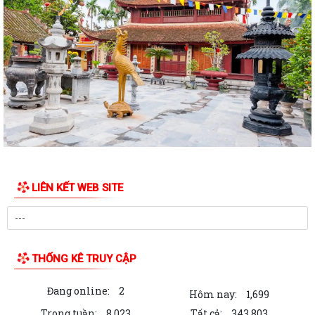
Bộ Chính trị tổ chức hội nghị toàn quốc sơ kết 1 năm vận hành mô hình
tổ chức tổng thể của hệ...
Luật sửa đổi bổ sung một số điều của Luật Tiếp công dân, luật khiếu
nại, luật tố cáo
Luật sửa đổi, bổ sung một số điều của Luật phòng chống tham nhũng
Chiến dịch “500 ngày đêm đẩy mạnh thực hiện tìm kiếm, quy tập và
xác định danh tính hài cốt liệt...
LIÊN KẾT WEB SITE
Kỷ niệm Ngày gia đình Việt Nam 28/6
KẾ HOẠCH Tiếp công dân của Chủ tịch Ủy ban nhân dân xã Quý III, IV
năm 2026
THỐNG KÊ TRUY CẬP
Tổ chức chi trả tiền bồi thường, hỗ trợ GPMB cho 100 hộ dân (đợt 1)
thực hiện Dự án Khu Công nghiệp...
Đang online:
2
Hôm nay:
1,699
Dự thảo chứng thư khu B Dự án đầu tư kinh doanh kết cấu hạ tầng xây
Trong tuần:
8,023
Tất cả:
343,803