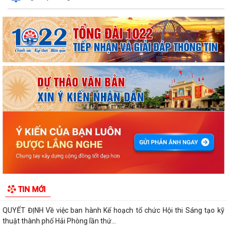
ỦY BAN NHÂN DÂN XÃ NGUYỄN BỈNH KHIÊM TUYÊN TRUYỀN, HƯỚNG
DẪN NGƯỜI DÂN CHUYỂN ĐỔI THIẾT BỊ, SIM...
KẾ HOẠCH Triển khai tuyển chọn thực tập sinh nữ đi thực tập kỹ thuật
tại Nhật Bản Đợt II năm 2026
Kỷ niệm 79 năm Ngày Thương binh - Liệt sĩ (27-7-1947 – 27-7-2026)
KHẢO SÁT, THĂM DÒ Ý KIẾN SAU 01 NĂM THỰC HIỆN MÔ HÌNH CHÍNH
QUYỀN ĐỊA PHƯƠNG 02 CẤP
Xã Nguyễn Bỉnh Khiêm công bố quyết định thành lập Ban Giám sát đầu
TIN MỚI
tư của cộng đồng các công trình,...
QUYẾT ĐỊNH Về việc ban hành Kế hoạch tổ chức Hội thi Sáng tạo kỹ
thuật thành phố Hải Phòng lần thứ...