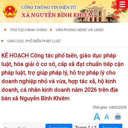
CỔNG THÔNG TIN ĐIỆN TỬ
XÃ NGUYỄN BỈNH KHIÊM
THỦ TỤC HÀNH CHÍNH
VĂN PHÒNG HĐND VÀ UBND
GIÁO DỤC, PHỔ BIẾN PHÁP LUẬT
KẾ HOẠCH Công tác phổ biến, giáo dục pháp
luật, hòa giải ở cơ sở, cấp xã đạt chuẩn tiếp cận
pháp luật, trợ giúp pháp lý, hỗ trợ pháp lý cho
doanh nghiệp nhỏ và vừa, hợp tác xã, hộ kinh
doanh, cá nhân kinh doanh năm 2026 trên địa
bàn xã Nguyễn Bỉnh Khiêm
14/02/2026