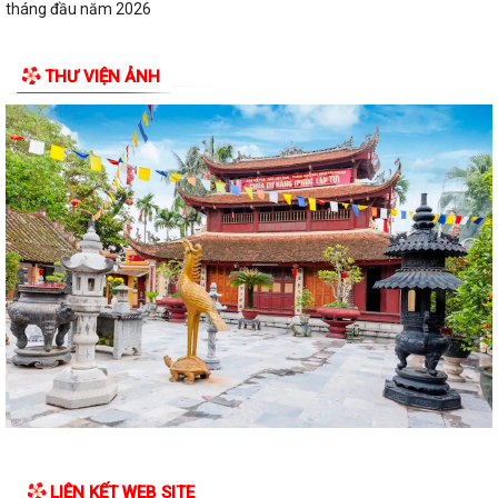
tháng đầu năm 2026
CHỦ ĐỘNG ỨNG PHÓ BÃO SỐ 1 – BẢO VỆ SẢN XUẤT LÚA VỤ MÙA
THƯ VIỆN ẢNH
2026
ĐẠI BIỂU HỘI ĐỒNG NHÂN DÂN KHÓA II, NHIỆM KỲ 2026 -2031 TIẾP
XÚC CỬ TRI CHUẨN BỊ KỲ HỌP THƯỜNG LỆ...
Công điện phòng chống bão số 1 (Bão MAYSAK) và mưa lũ sau bão
THÔNG BÁO Lịch tiếp công dân định kỳ của Chủ tịch Ủy ban nhân dân
xã Quý III, IV năm 2026
Bộ Chính trị tổ chức hội nghị toàn quốc sơ kết 1 năm vận hành mô hình
tổ chức tổng thể của hệ...
Luật sửa đổi bổ sung một số điều của Luật Tiếp công dân, luật khiếu
nại, luật tố cáo
Luật sửa đổi, bổ sung một số điều của Luật phòng chống tham nhũng
LIÊN KẾT WEB SITE
Chiến dịch “500 ngày đêm đẩy mạnh thực hiện tìm kiếm, quy tập và