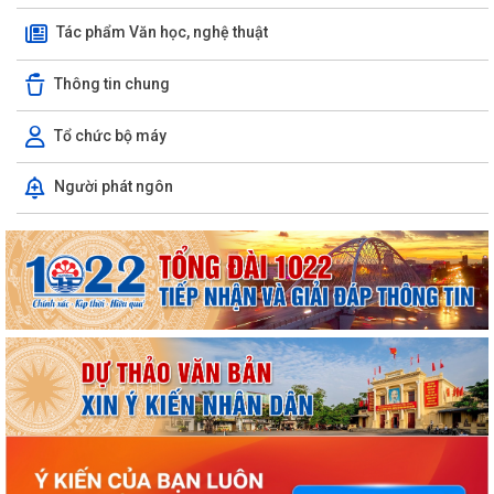
Tác phẩm Văn học, nghệ thuật
Thông tin chung
Tổ chức bộ máy
Người phát ngôn
ỦY BAN NHÂN DÂN XÃ NGUYỄN BỈNH KHIÊM TUYÊN TRUYỀN, HƯỚNG
DẪN NGƯỜI DÂN CHUYỂN ĐỔI THIẾT BỊ, SIM...
Công văn tuyên truyền phòng ngừa, ứng phó với các đe dọa an ninh
phi truyền thống
KẾ HOẠCH Triển khai tuyển chọn thực tập sinh nữ đi thực tập kỹ thuật
tại Nhật Bản Đợt II năm 2026