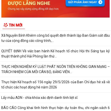
Kỷ niệm 79 năm Ngày Thương binh - Liệt sĩ (27-7-1947 – 27-7-2026)
KHẢO SÁT, THĂM DÒ Ý KIẾN SAU 01 NĂM THỰC HIỆN MÔ HÌNH CHÍNH
TIN MỚI
QUYỀN ĐỊA PHƯƠNG 02 CẤP
Xã Nguyễn Bỉnh Khiêm công bố quyết định thành lập Ban Giám sát đầu
tư của cộng đồng các công trình,...
QUYẾT ĐỊNH Về việc ban hành Kế hoạch tổ chức Hội thi Sáng tạo kỹ
thuật thành phố Hải Phòng lần thứ...
THỰC HIỆN NGHIÊM KỶ LUẬT PHÁT NGÔN TRÊN KHÔNG GIAN MẠNG –
TRÁCH NHIỆM CỦA MỖI CÁN BỘ, ĐẢNG VIÊN...
Thực hiện Kế hoạch số 156 ngày 29/5/2026 của Ban Chỉ đạo hè xã về
tổ chức các hoạt động hè năm 2026
Lấy mẫu ADN - chìa khóa xác định danh tính liệt sĩ.
BÁO CÁO Công khai tình hình thực hiện dự toán thu, chi ngân sách 6